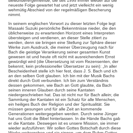
Bewunderergemeinde, die seit 1995 immer wieder auf die
neueste Folge gewartet hat und jetzt vielleicht ein wenig
wehmütig Abschied von der regelmäßigen Bescherung
nimmt.
In seinem englischen Vorwort zu dieser letzten Folge legt
Masaaki Suzuki persönliche Bekenntnisse nieder, die den
üblicherweise zu erwartenden Horizont eines Interpreten
übersteigen und verdienen, an dieser Stelle zitiert zu
werden, denn sie bringen eine Stellung zur Sphäre dieser
Werke zum Ausdruck, die meiner Überzeugung nach für
Bach die geistige Verankerung seiner gesamten Kunst
gewesen ist und heute oft nicht mit ausreichendem Ernst
gewürdigt wird (die Übersetzung ist vom Rezensenten, der
bekennt, kein professioneller Übersetzer zu sein): „In aller
Bescheidenheit stelle ich hier fest, dass J. S. Bach und ich
an den selben Gott glauben. Ich bin mit der Musik Bachs
direkt durch Gott verbunden. Ich bin zum Verständnis
dessen gekommen, wie Bach an Gott glaubte, da Bach
seinen inneren Glauben durch seine Kantaten
niedergeschrieben hat. Das ist nicht nur für Bach allein; die
Sammlung der Kantaten ist ein Schatz für alle Menschen,
ein heiliges Buch der Religion und der Spiritualität. Sie
müssen gesungen und für alle Zeit an kommende
Generationen weitergegeben werden. Durch seine Jünger
hat uns Gott die Bibel hinterlassen. In die Hände Bachs gab
er die Kantate. Deswegen ist es unsere Mission, sie immer
wieder aufzuführen: Wir sollen Gottes Botschaft durch diese
Werke weitergeben und sie singen, um dem Ruhm Gottes