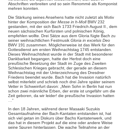
Abschriften verbreiten und so sein Renommé als Komponist
mehren konnten.
Die Stärkung seines Ansehens hatte nicht zuletzt als Motiv
hinter der Komposition der
Messe in h-Moll
BWV 232
gestanden, mit der sich Bach 1733 Friedrich August II., dem
neuen sächsischen Kurfürsten und polnischen König,
empfehlen wollte. Drei Sätze aus dem Gloria fügte Bach zu
seiner weihnachtlichen Festmusik
Gloria in excelsis Deo
BWV 191 zusammen. Möglicherweise ist das Werk für den
Gottesdienst am ersten Weihnachtstag 1745 entstanden.
Dieses Weihnachtsfest wurde in der Stadt mit besonderer
Dankbarkeit begangen, hatte der Herbst doch eine
preußische Besetzung der Stadt im Zuge des Zweiten
Schlesischen Krieges gebracht, der gerade an diesem
Weihnachtstag mit der Unterzeichnung des Dresdner
Friedens beendet wurde. Bach hat die Invasion natürlich
selbst miterlebt und schrieb noch drei Jahre später seinem
Vetter in Schweinfurt davon: „Mein Sohn in Berlin hat nun
schon zwei männliche Erben, der erste ist ungefähr um die
Zeit geboren, da wir leider! die preußische Invasion hatten
…“
In den 18 Jahren, während derer Masaaki Suzukis
Gesamtaufnahme der Bach-Kantaten entstanden ist, hat
sich viel getan im Diskurs über Bachs Kantatenwerk, und
das hat in diesem Projekt auf die eine oder andere Weise
seine Spuren hinterlassen. Die wache Teilnahme an der