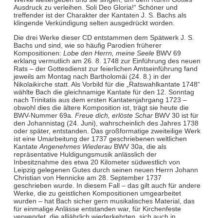
Ausdruck zu verleihen. Soli Deo Gloria!“ Schöner und
treffender ist der Charakter der Kantaten J. S. Bachs als
klingende Verkündigung selten ausgedrückt worden.
Die drei Werke dieser CD entstammen dem Spätwerk J. S.
Bachs und sind, wie so häufig Parodien früherer
Kompositionen:
Lobe den Herrn, meine Seele
BWV 69
erklang vermutlich am 26. 8. 1748 zur Einführung des neuen
Rats – der Gottesdienst zur feierlichen Amtseinführung fand
jeweils am Montag nach Bartholomäi (24. 8.) in der
Nikolaikirche statt. Als Vorbild für die „Ratswahlkantate 1748“
wählte Bach die gleichnamige Kantate für den 12. Sonntag
nach Trinitatis aus dem ersten Kantatenjahrgang 1723 –
obwohl dies die ältere Komposition ist, trägt sie heute die
BWV-Nummer 69a.
Freue dich, erlöste Schar
BWV 30 ist für
den Johannistag (24. Juni), wahrscheinlich des Jahres 1738
oder später, entstanden. Das großformatige zweiteilige Werk
ist eine Umarbeitung der 1737 geschriebenen weltlichen
Kantate
Angenehmes Wiederau
BWV 30a, die als
repräsentative Huldigungsmusik anlässlich der
Inbesitznahme des etwa 20 Kilometer südwestlich von
Leipzig gelegenen Gutes durch seinen neuen Herrn Johann
Christian von Hennicke am 28. September 1737
geschrieben wurde. In diesem Fall – das gilt auch für andere
Werke, die zu geistlichen Kompositionen umgearbeitet
wurden – hat Bach sicher gern musikalisches Material, das
für einmalige Anlässe entstanden war, für Kirchenfeste
verwendet, die alljährlich wiederkehrten, sich auch in