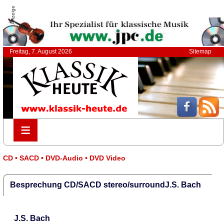
Anzeige
Freitag, 7. August 2026
Sitemap
≡
≡
CD • SACD • DVD-Audio • DVD Video
Besprechung CD/SACD stereo/surroundJ.S. Bach
J.S. Bach