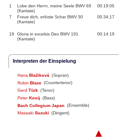
1
Lobe den Herrn, meine Seele BWV 69
00:19:05
(Kantate)
7
Freue dich, erlöste Schar BWV 30
00:34:17
(Kantate)
19
Gloria in excelsis Deo BWV 191
00:14:19
(Kantate)
Interpreten der Einspielung
Hana
Blažiková
(Sopran)
Robin
Blaze
(Countertenor)
Gerd
Türk
(Tenor)
Peter
Kooij
(Bass)
Bach Collegium Japan
(Ensemble)
Masaaki
Suzuki
(Dirigent)
▲