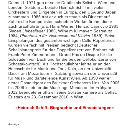
Detmold. 1971 gab er seine Debüts als Solist in Wien und
London. Seitdem arbeitete Heinrich Schiff mit vielen
Orchestern und Dirigenten in Europa, den USA und Japan
zusammen. 1986 trat er auch erstmals als Dirigent auf.
Zahlreiche Komponisten schrieben Werke für ihn, die er
auch uraufführte (u.a. Hans Werner Henze:
Capriccio
1983,
Sieben Liebeslieder
1986, Wilhelm Killmayer:
Sostenuto
1984,
Phantasien für Violoncello und Klavier
1989). Seine
Einspielungen des gesamten wichtigen Cello-Repertoires
wurden vielfach mit Preisen bedacht (Deutscher
Schallplattenpreis für das Doppelkonzert von Brahms mit
Frank Peter Zimmermann, Grand Prix du Disque für die
Solosuiten von Bach und für die beiden Cellokonzerte von
Schostakowitsch). Als Hochschullehrer lehrte er an der
Hochschule für Musik und Tanz Köln, an der Universität
Basel, am Mozarteum in Salzburg sowie an der Universität
für Musik und darstellende Kunst Wien. Ab 1990 war er
erster Gastdirigent des Bruckner Orchesters Linz. Von 2006
bis 2009 leitete er die Musiktage Mondsee. Im Frühjahr
2012 beendete er offiziell seine Solistenkarriere als Cellist.
Er starb am 23. Dezember 2016 in Wien.
»Heinrich Schiff: Biographie und Einspielungen«
Anzeige