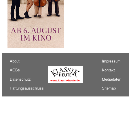
About
Impressum
AGBs
Kontakt
Datenschutz
Mediadaten
Haftungsausschluss
Sitemap