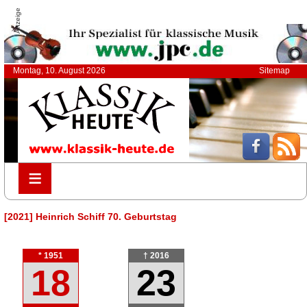
Anzeige
Montag, 10. August 2026
Sitemap
≡
≡
[2021] Heinrich Schiff 70. Geburtstag
* 1951
† 2016
18
23