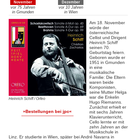
November
Dezember
vor 75 Jahren
vor 10 Jahren
in Gmunden
in Wien
Am 18. November
würde der
österreichische
Cellist und Dirigent
Heinrich Schiff
seinen 70.
Geburtstag feiern.
Geboren wurde er
1951 in Gmunden
in eine
musikalische
Familie: Die Eltern
waren beide
Komponisten,
seine Mutter Helga
war die Enkelin
Heinrich Schiff / Orfeo
Hugo Riemanns.
Zunächst erhielt er
»Bestellungen bei jpc«
mit sechs Jahren
Klavierunterricht,
Cello lernte er mit
zehn Jahren an der
Musikschule in
Linz. Er studierte in Wien, später bei André Navarra in