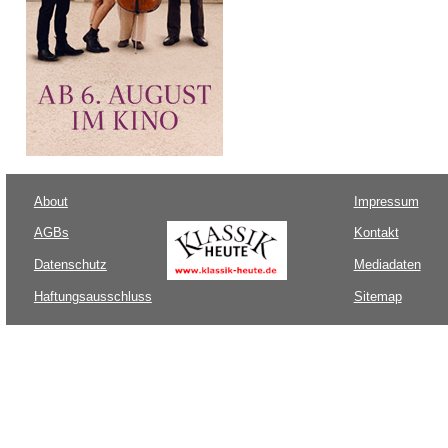
About
Impressum
AGBs
Kontakt
Datenschutz
Mediadaten
Haftungsausschluss
Sitemap