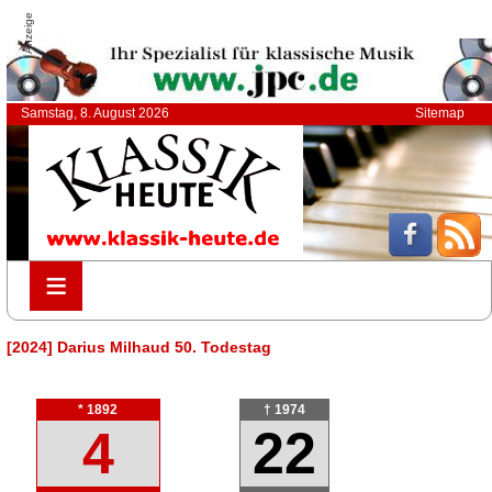
Anzeige
Samstag, 8. August 2026
Sitemap
≡
≡
[2024] Darius Milhaud 50. Todestag
* 1892
† 1974
4
22