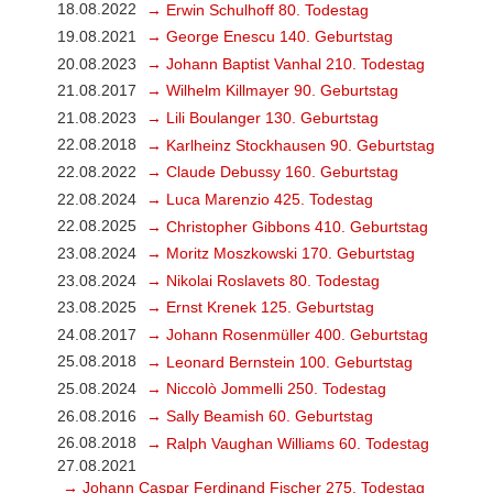
18.08.2022
→ Erwin Schulhoff 80. Todestag
19.08.2021
→ George Enescu 140. Geburtstag
20.08.2023
→ Johann Baptist Vanhal 210. Todestag
21.08.2017
→ Wilhelm Killmayer 90. Geburtstag
21.08.2023
→ Lili Boulanger 130. Geburtstag
22.08.2018
→ Karlheinz Stockhausen 90. Geburtstag
22.08.2022
→ Claude Debussy 160. Geburtstag
22.08.2024
→ Luca Marenzio 425. Todestag
22.08.2025
→ Christopher Gibbons 410. Geburtstag
23.08.2024
→ Moritz Moszkowski 170. Geburtstag
23.08.2024
→ Nikolai Roslavets 80. Todestag
23.08.2025
→ Ernst Krenek 125. Geburtstag
24.08.2017
→ Johann Rosenmüller 400. Geburtstag
25.08.2018
→ Leonard Bernstein 100. Geburtstag
25.08.2024
→ Niccolò Jommelli 250. Todestag
26.08.2016
→ Sally Beamish 60. Geburtstag
26.08.2018
→ Ralph Vaughan Williams 60. Todestag
27.08.2021
→ Johann Caspar Ferdinand Fischer 275. Todestag