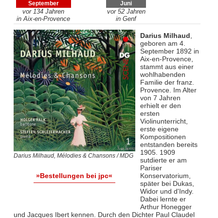
September
Juni
vor 134 Jahren
vor 52 Jahren
in Aix-en-Provence
in Genf
Darius Milhaud
,
geboren am 4.
September 1892 in
Aix-en-Provence,
stammt aus einer
wohlhabenden
Familie der franz.
Provence. Im Alter
von 7 Jahren
erhielt er den
ersten
Violinunterricht,
erste eigene
Kompositionen
entstanden bereits
1905. 1909
Darius Milhaud, Mélodies & Chansons / MDG
sutdierte er am
Pariser
Konservatorium,
»Bestellungen bei jpc«
später bei Dukas,
Widor und d'Indy.
Dabei lernte er
Arthur Honegger
und Jacques Ibert kennen. Durch den Dichter Paul Claudel