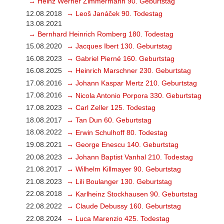
→ Heinz Werner Zimmermann 90. Geburtstag
12.08.2018
→ Leoš Janáček 90. Todestag
13.08.2021
→ Bernhard Heinrich Romberg 180. Todestag
15.08.2020
→ Jacques Ibert 130. Geburtstag
16.08.2023
→ Gabriel Pierné 160. Geburtstag
16.08.2025
→ Heinrich Marschner 230. Geburtstag
17.08.2016
→ Johann Kaspar Mertz 210. Geburtstag
17.08.2016
→ Nicola Antonio Porpora 330. Geburtstag
17.08.2023
→ Carl Zeller 125. Todestag
18.08.2017
→ Tan Dun 60. Geburtstag
18.08.2022
→ Erwin Schulhoff 80. Todestag
19.08.2021
→ George Enescu 140. Geburtstag
20.08.2023
→ Johann Baptist Vanhal 210. Todestag
21.08.2017
→ Wilhelm Killmayer 90. Geburtstag
21.08.2023
→ Lili Boulanger 130. Geburtstag
22.08.2018
→ Karlheinz Stockhausen 90. Geburtstag
22.08.2022
→ Claude Debussy 160. Geburtstag
22.08.2024
→ Luca Marenzio 425. Todestag