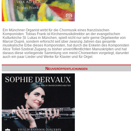
Ein Münchner Organist wirbt für die Chormusik eines französischen
Komponisten: Tobias Frank ist Kirchenmusikdirektor an der evangelischen
Kulturkirche St. Lukas in München, spielt nicht nur sehr gerne Orgelwerke von
Marcel Dupré, sondern erforscht seit über zwanzig Jahren das gesamte
musikalische Erbe dieses Komponisten, hat durch die Enkelin des Komponisten
Alice Tollet-Szebrat Zugang zu bisher unveröffentlichten Manuskripten und hat
daraus diese vorliegende Sammlung von meist Chorwerken vorgelegt, darunter
auch ein paar Lieder und Werke für Klavier und für Orgel.
Neuveröffentlichungen