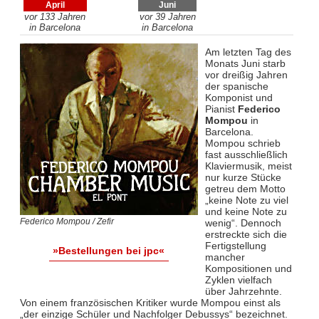
April
Juni
vor 133 Jahren
vor 39 Jahren
in Barcelona
in Barcelona
Am letzten Tag des
Monats Juni starb
vor dreißig Jahren
der spanische
Komponist und
Pianist
Federico
Mompou
in
Barcelona.
Mompou schrieb
fast ausschließlich
Klaviermusik, meist
nur kurze Stücke
getreu dem Motto
„keine Note zu viel
und keine Note zu
Federico Mompou / Zefir
wenig“. Dennoch
erstreckte sich die
Fertigstellung
»Bestellungen bei jpc«
mancher
Kompositionen und
Zyklen vielfach
über Jahrzehnte.
Von einem französischen Kritiker wurde Mompou einst als
„der einzige Schüler und Nachfolger Debussys“ bezeichnet.