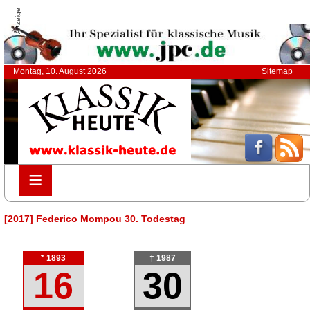
Anzeige
Montag, 10. August 2026
Sitemap
≡
≡
[2017] Federico Mompou 30. Todestag
* 1893
† 1987
16
30