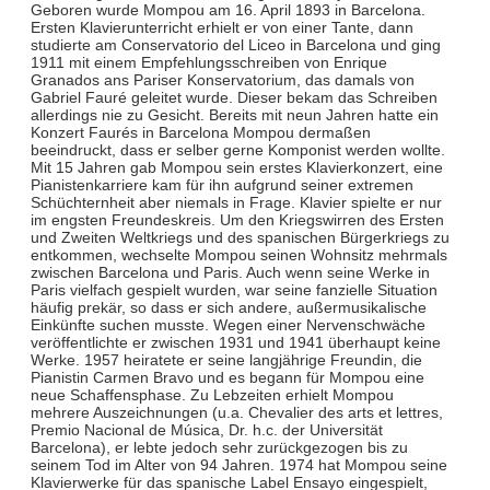
Geboren wurde Mompou am 16. April 1893 in Barcelona.
Ersten Klavierunterricht erhielt er von einer Tante, dann
studierte am Conservatorio del Liceo in Barcelona und ging
1911 mit einem Empfehlungsschreiben von Enrique
Granados ans Pariser Konservatorium, das damals von
Gabriel Fauré geleitet wurde. Dieser bekam das Schreiben
allerdings nie zu Gesicht. Bereits mit neun Jahren hatte ein
Konzert Faurés in Barcelona Mompou dermaßen
beeindruckt, dass er selber gerne Komponist werden wollte.
Mit 15 Jahren gab Mompou sein erstes Klavierkonzert, eine
Pianistenkarriere kam für ihn aufgrund seiner extremen
Schüchternheit aber niemals in Frage. Klavier spielte er nur
im engsten Freundeskreis. Um den Kriegswirren des Ersten
und Zweiten Weltkriegs und des spanischen Bürgerkriegs zu
entkommen, wechselte Mompou seinen Wohnsitz mehrmals
zwischen Barcelona und Paris. Auch wenn seine Werke in
Paris vielfach gespielt wurden, war seine fanzielle Situation
häufig prekär, so dass er sich andere, außermusikalische
Einkünfte suchen musste. Wegen einer Nervenschwäche
veröffentlichte er zwischen 1931 und 1941 überhaupt keine
Werke. 1957 heiratete er seine langjährige Freundin, die
Pianistin Carmen Bravo und es begann für Mompou eine
neue Schaffensphase. Zu Lebzeiten erhielt Mompou
mehrere Auszeichnungen (u.a. Chevalier des arts et lettres,
Premio Nacional de Música, Dr. h.c. der Universität
Barcelona), er lebte jedoch sehr zurückgezogen bis zu
seinem Tod im Alter von 94 Jahren. 1974 hat Mompou seine
Klavierwerke für das spanische Label Ensayo eingespielt,