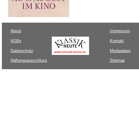
About
Impressum
AGBs
Kontakt
Datenschutz
Mediadaten
Haftungsausschluss
Sitemap