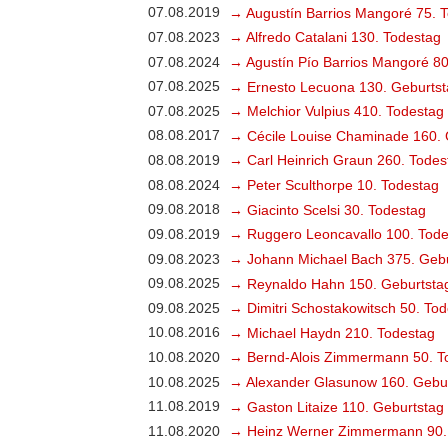
07.08.2019
→ Augustín Barrios Mangoré 75. 
07.08.2023
→ Alfredo Catalani 130. Todestag
07.08.2024
→ Agustín Pío Barrios Mangoré 80
07.08.2025
→ Ernesto Lecuona 130. Geburtst
07.08.2025
→ Melchior Vulpius 410. Todestag
08.08.2017
→ Cécile Louise Chaminade 160. 
08.08.2019
→ Carl Heinrich Graun 260. Todes
08.08.2024
→ Peter Sculthorpe 10. Todestag
09.08.2018
→ Giacinto Scelsi 30. Todestag
09.08.2019
→ Ruggero Leoncavallo 100. Tode
09.08.2023
→ Johann Michael Bach 375. Gebu
09.08.2025
→ Reynaldo Hahn 150. Geburtsta
09.08.2025
→ Dimitri Schostakowitsch 50. To
10.08.2016
→ Michael Haydn 210. Todestag
10.08.2020
→ Bernd-Alois Zimmermann 50. T
10.08.2025
→ Alexander Glasunow 160. Gebu
11.08.2019
→ Gaston Litaize 110. Geburtstag
11.08.2020
→ Heinz Werner Zimmermann 90.