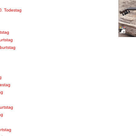
0. Todestag
tstag
rtstag
burtstag
g
estag
ag
urtstag
ag
rtstag