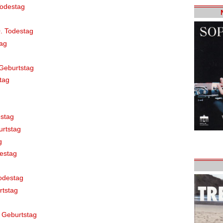
Todestag
. Todestag
ag
Geburtstag
tag
stag
rtstag
g
destag
odestag
rtstag
 Geburtstag