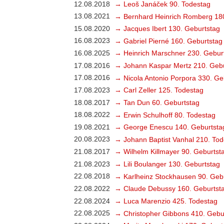
12.08.2018
→ Leoš Janáček 90. Todestag
13.08.2021
→ Bernhard Heinrich Romberg 18
15.08.2020
→ Jacques Ibert 130. Geburtstag
16.08.2023
→ Gabriel Pierné 160. Geburtstag
16.08.2025
→ Heinrich Marschner 230. Gebur
17.08.2016
→ Johann Kaspar Mertz 210. Gebu
17.08.2016
→ Nicola Antonio Porpora 330. Ge
17.08.2023
→ Carl Zeller 125. Todestag
18.08.2017
→ Tan Dun 60. Geburtstag
18.08.2022
→ Erwin Schulhoff 80. Todestag
19.08.2021
→ George Enescu 140. Geburtsta
20.08.2023
→ Johann Baptist Vanhal 210. Tod
21.08.2017
→ Wilhelm Killmayer 90. Geburtst
21.08.2023
→ Lili Boulanger 130. Geburtstag
22.08.2018
→ Karlheinz Stockhausen 90. Geb
22.08.2022
→ Claude Debussy 160. Geburtst
22.08.2024
→ Luca Marenzio 425. Todestag
22.08.2025
→ Christopher Gibbons 410. Gebu