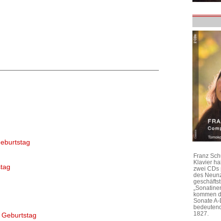
eburtstag
Franz Sch
Klavier h
tag
zwei CDs 
des Neunz
geschäftst
„Sonatine
kommen di
Sonate A-
bedeutend
1827.
 Geburtstag