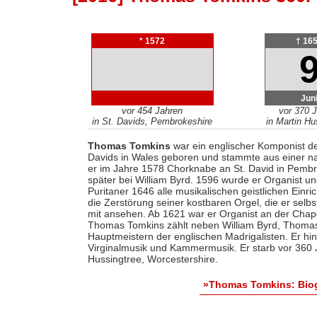
* 1572
† 16
Jun
vor 454 Jahren
vor 370 
in St. Davids, Pembrokeshire
in Martin Hu
Thomas Tomkins
war ein englischer Komponist de
Davids in Wales geboren und stammte aus einer na
er im Jahre 1578 Chorknabe an St. David in Pembro
später bei William Byrd. 1596 wurde er Organist un
Puritaner 1646 alle musikalischen geistlichen Einr
die Zerstörung seiner kostbaren Orgel, die er sel
mit ansehen. Ab 1621 war er Organist an der Chape
Thomas Tomkins zählt neben William Byrd, Thoma
Hauptmeistern der englischen Madrigalisten. Er hin
Virginalmusik und Kammermusik. Er starb vor 360 J
Hussingtree, Worcestershire.
»Thomas Tomkins: Biog