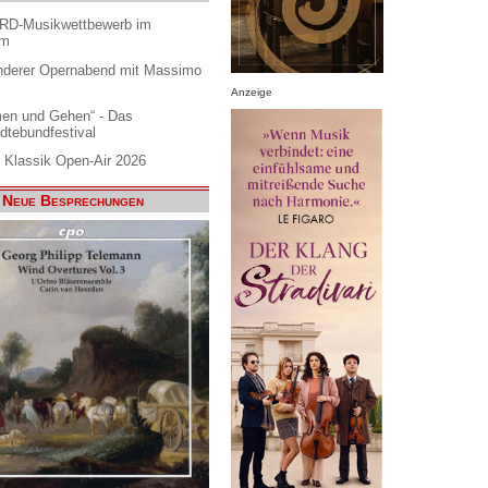
ARD-Musikwettbewerb im
am
nderer Opernabend mit Massimo
Anzeige
en und Gehen“ - Das
dtebundfestival
 Klassik Open-Air 2026
Neue Besprechungen