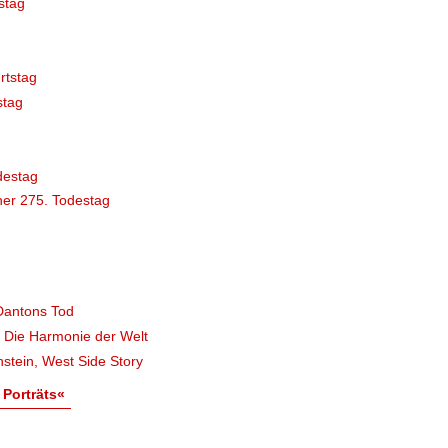
stag
rtstag
stag
destag
er 275. Todestag
Dantons Tod
, Die Harmonie der Welt
stein, West Side Story
 Porträts«