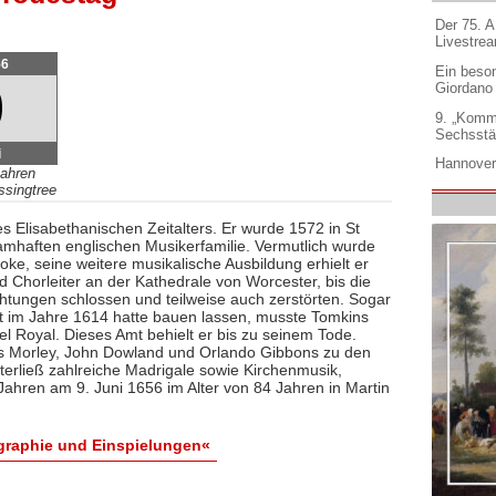
Der 75. 
Livestre
56
Ein beso
9
Giordano
9. „Komm
Sechsstä
i
Hannover
Jahren
ssingtree
s Elisabethanischen Zeitalters. Er wurde 1572 in St
mhaften englischen Musikerfamilie. Vermutlich wurde
ke, seine weitere musikalische Ausbildung erhielt er
d Chorleiter an der Kathedrale von Worcester, bis die
ichtungen schlossen und teilweise auch zerstörten. Sogar
bst im Jahre 1614 hatte bauen lassen, musste Tomkins
l Royal. Dieses Amt behielt er bis zu seinem Tode.
s Morley, John Dowland und Orlando Gibbons zu den
terließ zahlreiche Madrigale sowie Kirchenmusik,
ahren am 9. Juni 1656 im Alter von 84 Jahren in Martin
raphie und Einspielungen«