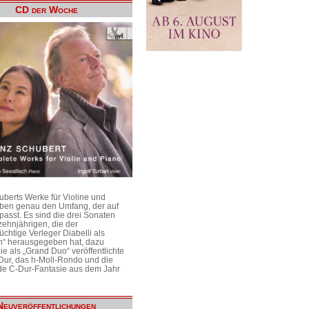
CD der Woche
uberts Werke für Violine und
aben genau den Umfang, der auf
passt. Es sind die drei Sonaten
ehnjährigen, die der
üchtige Verleger Diabelli als
n“ herausgegeben hat, dazu
e als „Grand Duo“ veröffentlichte
Dur, das h-Moll-Rondo und die
e C-Dur-Fantasie aus dem Jahr
Neuveröffentlichungen