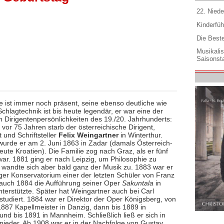
22. Niede
Kinderfüh
Die Best
Musikali
Saisonsta
 ist immer noch präsent, seine ebenso deutliche wie
chlagtechnik ist bis heute legendär, er war eine der
 Dirigentenpersönlichkeiten des 19./20. Jahrhunderts:
vor 75 Jahren starb der österreichische Dirigent,
 und Schriftsteller
Felix Weingartner
in Winterthur.
urde er am 2. Juni 1863 in Zadar (damals Österreich-
ute Kroatien). Die Familie zog nach Graz, als er fünf
war. 1881 ging er nach Leipzig, um Philosophie zu
, wandte sich aber bald ganz der Musik zu. 1883 war er
ger Konservatorium einer der letzten Schüler von Franz
r auch 1884 die Aufführung seiner Oper
Sakuntala
in
terstützte. Später hat Weingartner auch bei Carl
studiert. 1884 war er Direktor der Oper Königsberg, von
1887 Kapellmeister in Danzig, dann bis 1889 in
nd bis 1891 in Mannheim. Schließlich ließ er sich in
ieder. Ab 1908 war er in der Nachfolge von Gustav