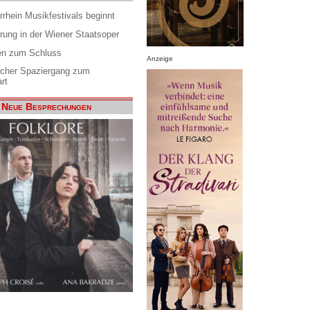
rrhein Musikfestivals beginnt
rung in der Wiener Staatsoper
en zum Schluss
Anzeige
scher Spaziergang zum
rt
Neue Besprechungen