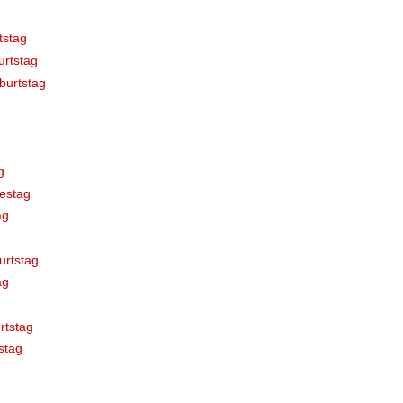
tstag
rtstag
burtstag
g
estag
ag
urtstag
ag
rtstag
stag