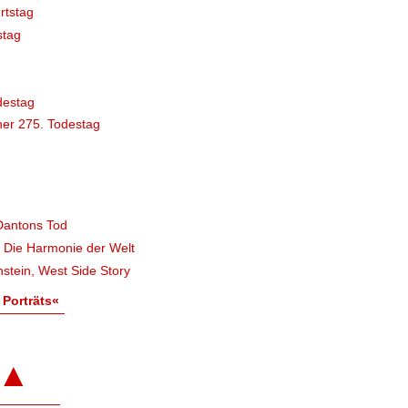
rtstag
stag
destag
er 275. Todestag
Dantons Tod
, Die Harmonie der Welt
stein, West Side Story
 Porträts«
▲