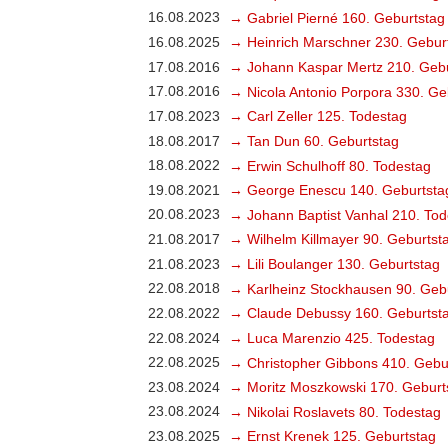
16.08.2023
→ Gabriel Pierné 160. Geburtstag
16.08.2025
→ Heinrich Marschner 230. Gebur
17.08.2016
→ Johann Kaspar Mertz 210. Gebu
17.08.2016
→ Nicola Antonio Porpora 330. Ge
17.08.2023
→ Carl Zeller 125. Todestag
18.08.2017
→ Tan Dun 60. Geburtstag
18.08.2022
→ Erwin Schulhoff 80. Todestag
19.08.2021
→ George Enescu 140. Geburtsta
20.08.2023
→ Johann Baptist Vanhal 210. Tod
21.08.2017
→ Wilhelm Killmayer 90. Geburtst
21.08.2023
→ Lili Boulanger 130. Geburtstag
22.08.2018
→ Karlheinz Stockhausen 90. Geb
22.08.2022
→ Claude Debussy 160. Geburtst
22.08.2024
→ Luca Marenzio 425. Todestag
22.08.2025
→ Christopher Gibbons 410. Gebu
23.08.2024
→ Moritz Moszkowski 170. Geburt
23.08.2024
→ Nikolai Roslavets 80. Todestag
23.08.2025
→ Ernst Krenek 125. Geburtstag