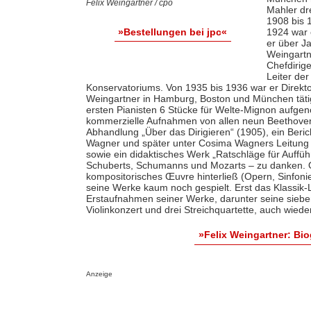
Felix Weingartner / cpo
Mahler dr
1908 bis 
1924 war 
»Bestellungen bei jpc«
er über J
Weingartn
Chefdirig
Leiter de
Konservatoriums. Von 1935 bis 1936 war er Direkt
Weingartner in Hamburg, Boston und München tätig.
ersten Pianisten 6 Stücke für Welte-Mignon aufgen
kommerzielle Aufnahmen von allen neun Beethoven-Si
Abhandlung „Über das Dirigieren“ (1905), ein Beri
Wagner und später unter Cosima Wagners Leitung an
sowie ein didaktisches Werk „Ratschläge für Auff
Schuberts, Schumanns und Mozarts – zu danken. 
kompositorisches Œuvre hinterließ (Opern, Sinfon
seine Werke kaum noch gespielt. Erst das Klassik
Erstaufnahmen seiner Werke, darunter seine sieben
Violinkonzert und drei Streichquartette, auch wi
»Felix Weingartner: Bi
Anzeige