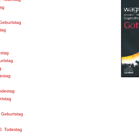
ag
Geburtstag
tag
stag
rtstag
g
destag
odestag
rtstag
 Geburtstag
0. Todestag