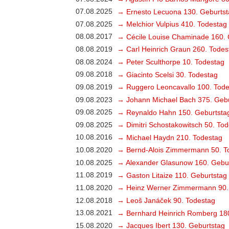
07.08.2025
→ Ernesto Lecuona 130. Geburtst
07.08.2025
→ Melchior Vulpius 410. Todestag
08.08.2017
→ Cécile Louise Chaminade 160. 
08.08.2019
→ Carl Heinrich Graun 260. Todes
08.08.2024
→ Peter Sculthorpe 10. Todestag
09.08.2018
→ Giacinto Scelsi 30. Todestag
09.08.2019
→ Ruggero Leoncavallo 100. Tode
09.08.2023
→ Johann Michael Bach 375. Gebu
09.08.2025
→ Reynaldo Hahn 150. Geburtsta
09.08.2025
→ Dimitri Schostakowitsch 50. To
10.08.2016
→ Michael Haydn 210. Todestag
10.08.2020
→ Bernd-Alois Zimmermann 50. T
10.08.2025
→ Alexander Glasunow 160. Gebu
11.08.2019
→ Gaston Litaize 110. Geburtstag
11.08.2020
→ Heinz Werner Zimmermann 90.
12.08.2018
→ Leoš Janáček 90. Todestag
13.08.2021
→ Bernhard Heinrich Romberg 18
15.08.2020
→ Jacques Ibert 130. Geburtstag