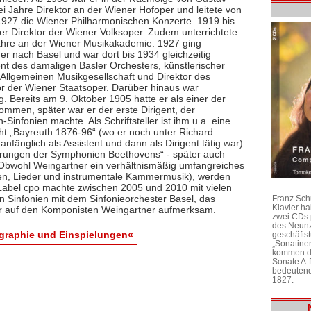
ei Jahre Direktor an der Wiener Hofoper und leitete von
1927 die Wiener Philharmonischen Konzerte. 1919 bis
er Direktor der Wiener Volksoper. Zudem unterrichtete
ahre an der Wiener Musikakademie. 1927 ging
er nach Basel und war dort bis 1934 gleichzeitig
ent des damaligen Basler Orchesters, künstlerischer
r Allgemeinen Musikgesellschaft und Direktor des
or der Wiener Staatsoper. Darüber hinaus war
 Bereits am 9. Oktober 1905 hatte er als einer der
ommen, später war er der erste Dirigent, der
nfonien machte. Als Schriftsteller ist ihm u.a. eine
cht „Bayreuth 1876-96“ (wo er noch unter Richard
fänglich als Assistent und dann als Dirigent tätig war)
ührungen der Symphonien Beethovens“ - später auch
Obwohl Weingartner ein verhältnismäßig umfangreiches
ien, Lieder und instrumentale Kammermusik), werden
-Label cpo machte zwischen 2005 und 2010 mit vielen
 Sinfonien mit dem Sinfonieorchester Basel, das
Franz Sch
Klavier h
eder auf den Komponisten Weingartner aufmerksam.
zwei CDs 
des Neunz
ographie und Einspielungen«
geschäftst
„Sonatine
kommen di
Sonate A-
bedeutend
1827.