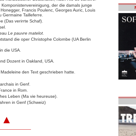
r Komponistenvereinigung, der die damals junge
 Honegger, Francis Poulenc, Georges Auric, Louis
u Germaine Tailleferre.
e (Das verirrte Schaf).
el.
teau
Le pauvre matelot
.
tstand die oper Christophe Colombe (UA Berlin
in die USA.
und Dozent in Oakland, USA.
u Madeleine den Text geschrieben hatte.
rchais in Genf.
 France in Rom.
ches Leben (Ma vie heureuse).
ahren in Genf (Schweiz)
▲