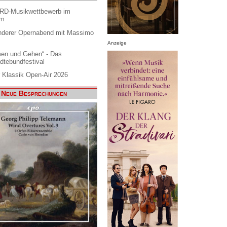
ARD-Musikwettbewerb im
am
nderer Opernabend mit Massimo
Anzeige
en und Gehen“ - Das
dtebundfestival
 Klassik Open-Air 2026
Neue Besprechungen