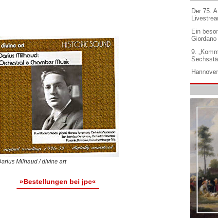
Der 75. 
Livestre
Ein beso
Giordano
9. „Komm
Sechsstä
Hannover
arius Milhaud / divine art
»Bestellungen bei jpc«