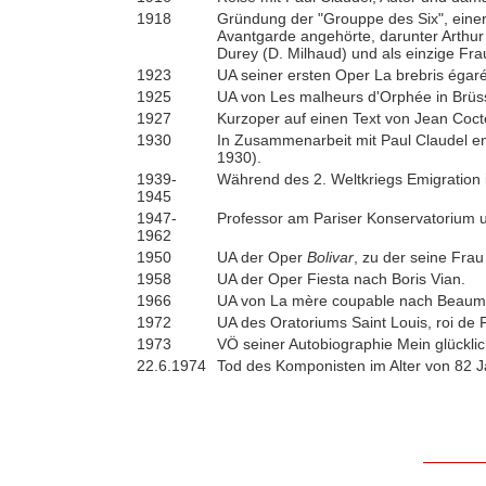
1918
Gründung der "Grouppe des Six", eine
Avantgarde angehörte, darunter Arthur
Durey (D. Milhaud) und als einzige Fra
1923
UA seiner ersten Oper La brebris égaré
1925
UA von Les malheurs d'Orphée in Brüss
1927
Kurzoper auf einen Text von Jean Coc
1930
In Zusammenarbeit mit Paul Claudel en
1930).
1939-
Während des 2. Weltkriegs Emigration 
1945
1947-
Professor am Pariser Konservatorium 
1962
1950
UA der Oper
Bolivar
, zu der seine Fra
1958
UA der Oper Fiesta nach Boris Vian.
1966
UA von La mère coupable nach Beauma
1972
UA des Oratoriums Saint Louis, roi de
1973
VÖ seiner Autobiographie Mein glückli
22.6.1974
Tod des Komponisten im Alter von 82 J