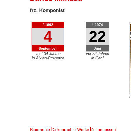
frz. Komponist
* 1892
† 1974
4
22
September
Juni
vor 134 Jahren
vor 52 Jahren
in Aix-en-Provence
in Genf
D
Biographie
Diskographie
Werke
Zeitgenossen