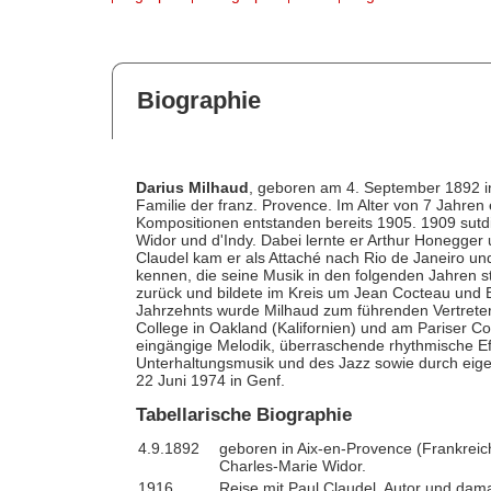
Biographie
Darius Milhaud
, geboren am 4. September 1892 i
Familie der franz. Provence. Im Alter von 7 Jahren e
Kompositionen entstanden bereits 1905. 1909 sutdi
Widor und d'Indy. Dabei lernte er Arthur Honegger
Claudel kam er als Attaché nach Rio de Janeiro und
kennen, die seine Musik in den folgenden Jahren st
zurück und bildete im Kreis um Jean Cocteau und Er
Jahrzehnts wurde Milhaud zum führenden Vertreter 
College in Oakland (Kalifornien) und am Pariser C
eingängige Melodik, überraschende rhythmische Ef
Unterhaltungsmusik und des Jazz sowie durch eige
22 Juni 1974 in Genf.
Tabellarische Biographie
4.9.1892
geboren in Aix-en-Provence (Frankreich
Charles-Marie Widor.
1916
Reise mit Paul Claudel, Autor und dama