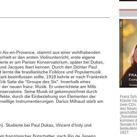
n Aix-en-Provence, stammt aus einer wohlhabenden
rhielt er den ersten Violinunterricht, erste eigene
erte er am Pariser Konservatorium, später bei Dukas,
 und Jacques Ibert kennen. Durch den Dichter Paul
 lernte die brasilianische Folklore und Popularmusik
ark beeinflussen sollte. 1918 kehrte er nach Frankreich
ik Satie die "Groupe des Six". Innerhalb eines
der neuen franz. Musik. Er unterrichtete am Mills
onservatoire. Seine Musik ist gekennzeichnet durch
fekte, durch die Einbeziehung von Elementen der
Franz Sch
Klavier h
nwillige Instrumentierungen. Darius Milhaud starb am
zwei CDs 
des Neunz
geschäftst
„Sonatine
kommen di
Sonate A-
). Studierte bei Paul Dukas, Vincent d'Indy und
bedeutend
1827.
ls französischer Botschafter, nach Rio de Janeiro.