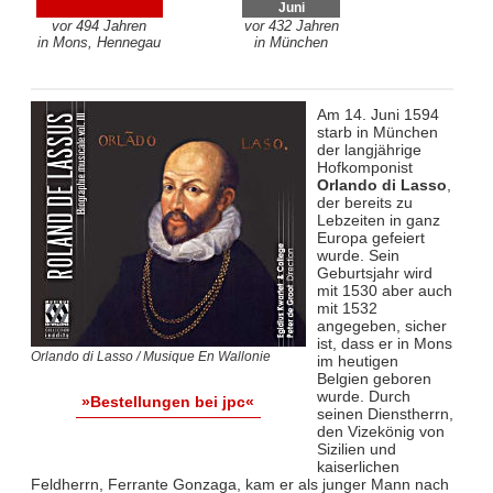
Juni
vor 494 Jahren
vor 432 Jahren
in Mons, Hennegau
in München
Am 14. Juni 1594
starb in München
der langjährige
Hofkomponist
Orlando di Lasso
,
der bereits zu
Lebzeiten in ganz
Europa gefeiert
wurde. Sein
Geburtsjahr wird
mit 1530 aber auch
mit 1532
angegeben, sicher
ist, dass er in Mons
Orlando di Lasso / Musique En Wallonie
im heutigen
Belgien geboren
wurde. Durch
»Bestellungen bei jpc«
seinen Dienstherrn,
den Vizekönig von
Sizilien und
kaiserlichen
Feldherrn, Ferrante Gonzaga, kam er als junger Mann nach