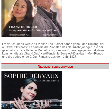
Franz Schuberts Werke für Violine und Klavier haben genau den Umfang, der
auf zwei CDs passt. Es sind die drei Sonaten des Neunzehnjährigen, die der
geschäftstüchtige Verleger Diabelli als „Sonatinen“ herausgegeben hat, dazu
kommen die als „Grand Duo“ veröffentlichte Sonate A-Dur, das h-Moll-Rondo
und die bedeutende C-Dur-Fantasie aus dem Jahr 1827.
Neuveröffentlichungen