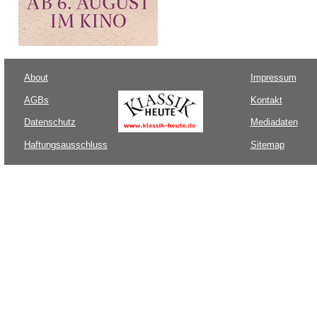
About
Impressum
AGBs
Kontakt
Datenschutz
Mediadaten
Haftungsausschluss
Sitemap