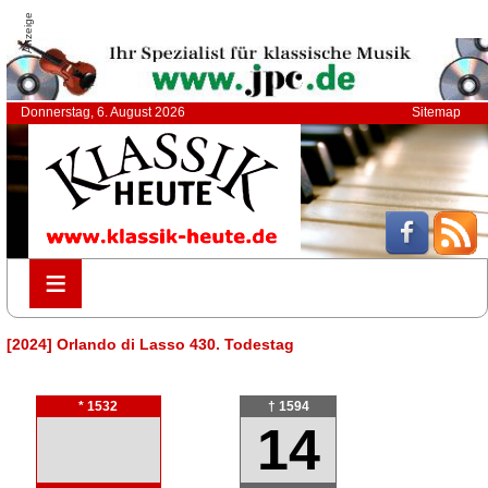
Anzeige
Donnerstag, 6. August 2026
Sitemap
≡
≡
[2024] Orlando di Lasso 430. Todestag
* 1532
† 1594
14