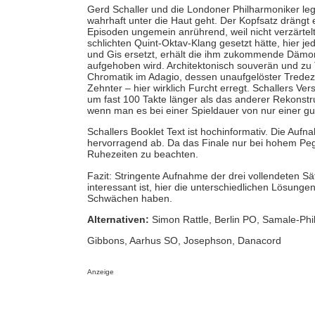
Gerd Schaller und die Londoner Philharmoniker lege
wahrhaft unter die Haut geht. Der Kopfsatz drängt 
Episoden ungemein anrührend, weil nicht verzärtel
schlichten Quint-Oktav-Klang gesetzt hätte, hier j
und Gis ersetzt, erhält die ihm zukommende Dämoni
aufgehoben wird. Architektonisch souverän und zu 
Chromatik im Adagio, dessen unaufgelöster Tredezi
Zehnter – hier wirklich Furcht erregt. Schallers Ve
um fast 100 Takte länger als das anderer Rekonstr
wenn man es bei einer Spieldauer von nur einer gut
Schallers Booklet Text ist hochinformativ. Die Auf
hervorragend ab. Da das Finale nur bei hohem Pegel
Ruhezeiten zu beachten.
Fazit: Stringente Aufnahme der drei vollendeten Sä
interessant ist, hier die unterschiedlichen Lösunge
Schwächen haben.
Alternativen:
Simon Rattle, Berlin PO, Samale-Ph
Gibbons, Aarhus SO, Josephson, Danacord
Anzeige