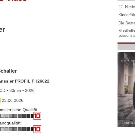
22. Niede
Kinderfüh
Die Best
er
Musikali
Saisonsta
challer
änssler PROFIL PH26022
CD • 80min • 2026
23.06.2026
nstlerische Qualität:
angqualität: