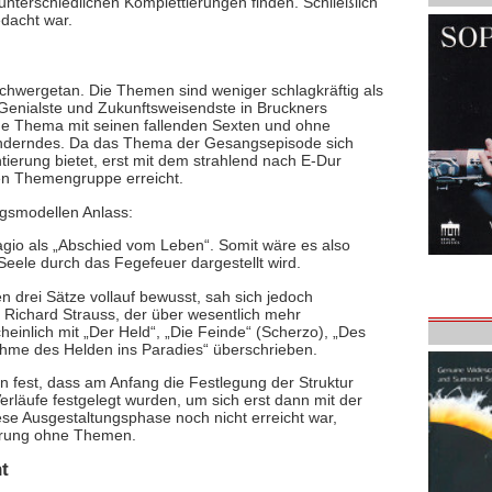
unterschiedlichen Komplettierungen finden. Schließlich
dacht war.
 schwergetan. Die Themen sind weniger schlagkräftig als
 Genialste und Zukunftsweisendste in Bruckners
che Thema mit seinen fallenden Sexten und ohne
anderndes. Da das Thema der Gesangsepisode sich
ntierung bietet, erst mit dem strahlend nach E-Dur
ten Themengruppe erreicht.
gsmodellen Anlass:
agio als „Abschied vom Leben“. Somit wäre es also
Seele durch das Fegefeuer dargestellt wird.
 drei Sätze vollauf bewusst, sah sich jedoch
 Richard Strauss, der über wesentlich mehr
heinlich mit „Der Held“, „Die Feinde“ (Scherzo), „Des
ahme des Helden ins Paradies“ überschrieben.
an fest, dass am Anfang die Festlegung der Struktur
rläufe festgelegt wurden, um sich erst dann mit der
se Ausgestaltungsphase noch nicht erreicht war,
hrung ohne Themen.
ht