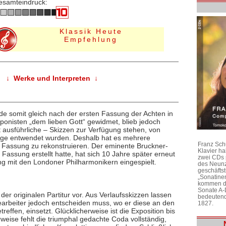
esamteindruck:
Klassik Heute
Empfehlung
↓ Werke und Interpreten ↓
de somit gleich nach der ersten Fassung der Achten in
onisten „dem lieben Gott“ gewidmet, blieb jedoch
t ausführliche – Skizzen zur Verfügung stehen, von
ige entwendet wurden. Deshalb hat es mehrere
Franz Sch
e Fassung zu rekonstruieren. Der eminente Bruckner-
Klavier h
Fassung erstellt hatte, hat sich 10 Jahre später erneut
zwei CDs 
ng mit den Londoner Philharmonikern eingespielt.
des Neunz
geschäftst
„Sonatine
kommen di
Sonate A-
er originalen Partitur vor. Aus Verlaufsskizzen lassen
bedeutend
Bearbeiter jedoch entscheiden muss, wo er diese an den
1827.
effen, einsetzt. Glücklicherweise ist die Exposition bis
rweise fehlt die triumphal gedachte Coda vollständig,