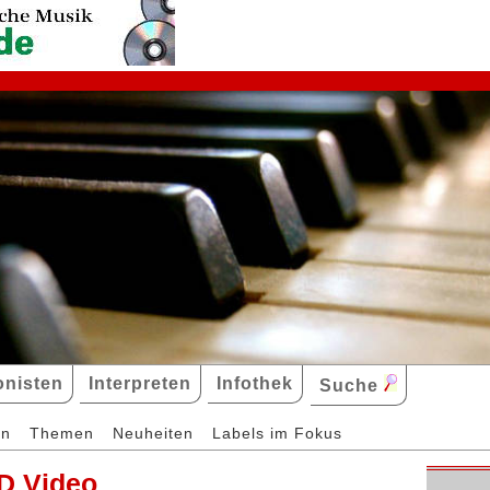
nisten
Interpreten
Infothek
Suche
en
Themen
Neuheiten
Labels im Fokus
D Video