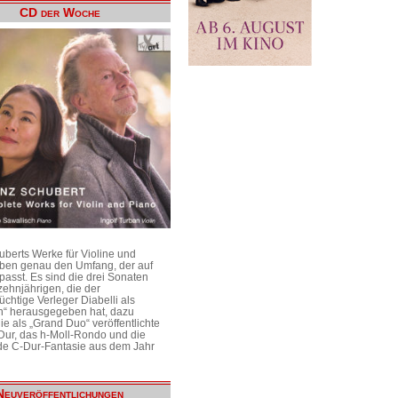
CD der Woche
uberts Werke für Violine und
aben genau den Umfang, der auf
passt. Es sind die drei Sonaten
ehnjährigen, die der
üchtige Verleger Diabelli als
n“ herausgegeben hat, dazu
e als „Grand Duo“ veröffentlichte
Dur, das h-Moll-Rondo und die
e C-Dur-Fantasie aus dem Jahr
Neuveröffentlichungen