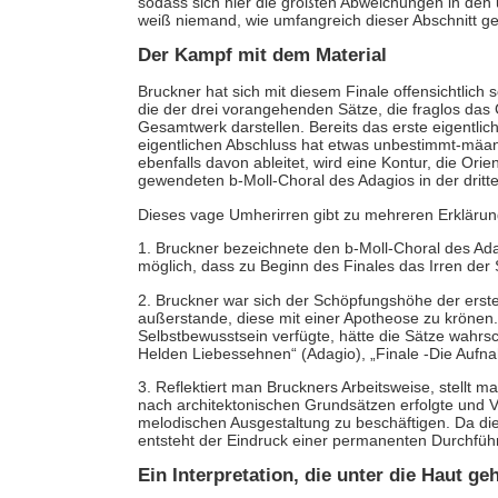
sodass sich hier die größten Abweichungen in den 
weiß niemand, wie umfangreich dieser Abschnitt ge
Der Kampf mit dem Material
Bruckner hat sich mit diesem Finale offensichtlich
die der drei vorangehenden Sätze, die fraglos das
Gesamtwerk darstellen. Bereits das erste eigentli
eigentlichen Abschluss hat etwas unbestimmt-mä
ebenfalls davon ableitet, wird eine Kontur, die Orie
gewendeten b-Moll-Choral des Adagios in der drit
Dieses vage Umherirren gibt zu mehreren Erklärun
1. Bruckner bezeichnete den b-Moll-Choral des Ad
möglich, dass zu Beginn des Finales das Irren der 
2. Bruckner war sich der Schöpfungshöhe der ersten
außerstande, diese mit einer Apotheose zu krönen.
Selbstbewusstsein verfügte, hätte die Sätze wahrsc
Helden Liebessehnen“ (Adagio), „Finale -Die Aufn
3. Reflektiert man Bruckners Arbeitsweise, stellt m
nach architektonischen Grundsätzen erfolgte und Ve
melodischen Ausgestaltung zu beschäftigen. Da die
entsteht der Eindruck einer permanenten Durchfü
Ein Interpretation, die unter die Haut ge