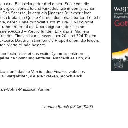
n eine Einspielung der drei ersten Sätze vor, die
energisch vorwärts und wirkt deshalb in den lyrischen
t. Das Scherzo, in dem ein jüngerer Bruckner einen
edoch brutal die Quinte A durch die benachbarten Töne B
e, deren Unheimlichkeit auch im Fis-Dur-Trio nicht
Tränen rührend die Übersteigerung der Tristan-
men-Akkord – Vorbild für den Elfklang in Mahlers
rsion des Finales ist mit etwas über 20‘ und 724 Takten
ukteure. Dadurch stimmen die Proportionen, die leiden,
en Viertelstunde belässt.
nahmetechnik bildet das weite Dynamikspektrum
 seine Spannung entfaltet, empfiehlt es sich, die
tze, durchdachte Version des Finales, wobei es
n zu vergleichen, die alle Stärken, jedoch auch
ilips-Cohrs-Mazzuca, Warner
Thomas Baack [23.06.2026]