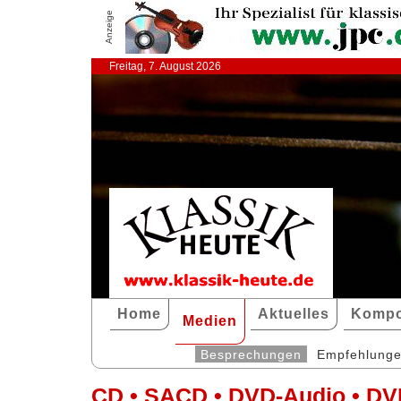
Anzeige
Freitag, 7. August 2026
Home
Aktuelles
Kompo
Medien
Besprechungen
Empfehlung
CD • SACD • DVD-Audio • DV