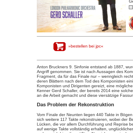
G
»bestellen bei jpc«
Anton Bruckners 9. Sinfonie entstand ab 1887, wur
Angriff genommen. Sie ist nach Aussagen des Komp
Fragment, da für das Finale nur – wenngleich rech
deren Blättern nach dem Tod des Komponisten ein
Komponisten und Dirigenten gereizt, eine möglich
Kenner Gerd Schaller, der bereits 2014 eine solche 
an die Arbeit gemacht und diese viersätzige Fassu
Das Problem der Rekonstruktion
Vom Finale der Neunten liegen 440 Takte in Bögen d
sich weitere 117 Takte rekonstruieren, wobei der 
Lücken, die vor allem Durchführung und Reprise betr
auf wenige Takte vollständig erhalten, unglückliche