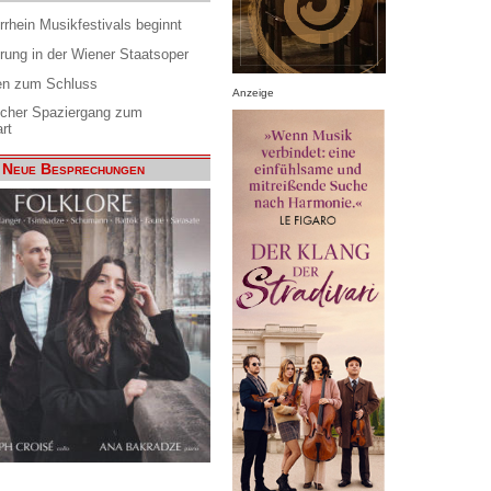
rrhein Musikfestivals beginnt
rung in der Wiener Staatsoper
en zum Schluss
Anzeige
scher Spaziergang zum
rt
Neue Besprechungen