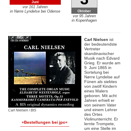
Juni
vor 161 Jahren
Oktober
in Nørre Lyndelse bei Odense
vor 95 Jahren
in Kopenhagen
Carl Nielsen
ist
der bedeutendste
Vertreter
skandinavischer
Musik nach Edvard
Grieg. Er wurde am
9. Juni 1865 in
Sortelung bei
Nørre Lyndelse auf
Fünen als siebtes
von zwölf Kindern
eines Malers
geboren. Mit acht
Jahren erhielt er
von seinem Vater
und einem Lehrer
Carl Nielsen / BIS
des Ortes
Violinunterricht. Er
»Bestellungen bei jpc«
lernte Trompete,
um eine Stelle im