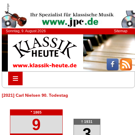
Anzeige
Sonntag, 9. August 2026
Sitemap
≡
≡
[2021] Carl Nielsen 90. Todestag
* 1865
9
† 1931
3