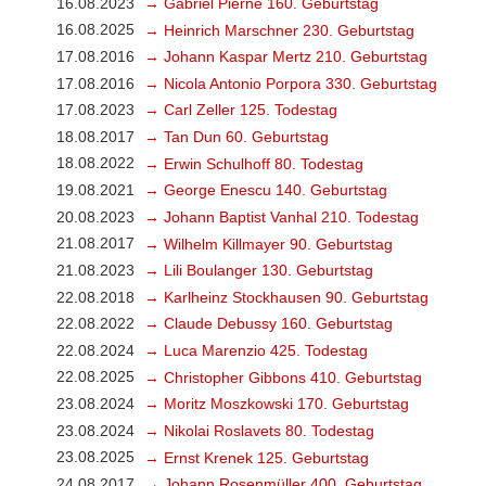
16.08.2023
→ Gabriel Pierné 160. Geburtstag
16.08.2025
→ Heinrich Marschner 230. Geburtstag
17.08.2016
→ Johann Kaspar Mertz 210. Geburtstag
17.08.2016
→ Nicola Antonio Porpora 330. Geburtstag
17.08.2023
→ Carl Zeller 125. Todestag
18.08.2017
→ Tan Dun 60. Geburtstag
18.08.2022
→ Erwin Schulhoff 80. Todestag
19.08.2021
→ George Enescu 140. Geburtstag
20.08.2023
→ Johann Baptist Vanhal 210. Todestag
21.08.2017
→ Wilhelm Killmayer 90. Geburtstag
21.08.2023
→ Lili Boulanger 130. Geburtstag
22.08.2018
→ Karlheinz Stockhausen 90. Geburtstag
22.08.2022
→ Claude Debussy 160. Geburtstag
22.08.2024
→ Luca Marenzio 425. Todestag
22.08.2025
→ Christopher Gibbons 410. Geburtstag
23.08.2024
→ Moritz Moszkowski 170. Geburtstag
23.08.2024
→ Nikolai Roslavets 80. Todestag
23.08.2025
→ Ernst Krenek 125. Geburtstag
24.08.2017
→ Johann Rosenmüller 400. Geburtstag