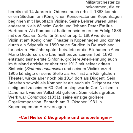
Militärorchester zu
bekommen, die er
bereits mit 14 Jahren in Odense auch erhielt. 1883 konnte
er ein Studium am Königlichen Konservatorium Kopenhagen
beginnen mit Hauptfach Violine. Seine Lehrer waren unter
anderem Niels Wilhelm Gade und Johann Peter Emilius
Hartmann. Als Komponist hatte er seinen ersten Erfolg 1888
mit der
Kleinen Suite
für Streicher op.1. 1889 wurde er
Violinist am Königlichen Theater in Kopenhagen und konnte
durch ein Stipendium 1890 seine Studien in Deutschland
fortsetzen. Ein Jahr später heiratete er die Bildhauerin Anne
Marie Brodersen; die Ehe hielt bis zu seinem Tod. 1892
entstand seine erste Sinfonie, größere Anerkennung auch
im Ausland erzielte er aber erst 1912 mit seiner dritten
Sinfonie (
Sinfonia espansiva
) und seinem Violinkonzert.
1905 kündigte er seine Stelle als Violinist am Königlichen
Theater, wirkte aber noch bis 1914 dort als Dirigent. Sein
Ansehen sowohl als Komponist als auch als Dirigent wuchs
stetig und zu seinem 60. Geburtstag wurde Carl Nielsen in
Dänemark wie ein Volksheld gefeiert. Sein letztes großes
Werk war
Commotio
(1931), seine einzige größere
Orgelkomposition. Er starb am 3. Oktober 1931 in
Kopenhagen an Herzversagen.
»Carl Nielsen: Biographie und Einspielungen«