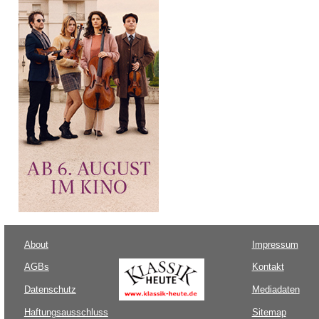
About
Impressum
AGBs
Kontakt
Datenschutz
Mediadaten
Haftungsausschluss
Sitemap