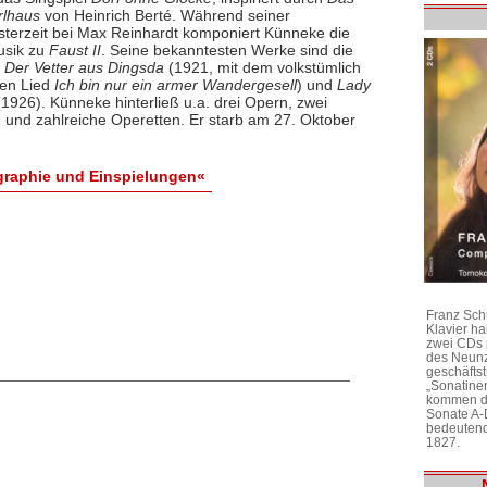
rlhaus
von Heinrich Berté. Während seiner
sterzeit bei Max Reinhardt komponiert Künneke die
sik zu
Faust II
. Seine bekanntesten Werke sind die
n
Der Vetter aus Dingsda
(1921, mit dem volkstümlich
en Lied
Ich bin nur ein armer Wandergesell
) und
Lady
1926). Künneke hinterließ u.a. drei Opern, zwei
e und zahlreiche Operetten. Er starb am 27. Oktober
raphie und Einspielungen«
Franz Sch
Klavier h
zwei CDs 
des Neunz
geschäftst
„Sonatine
kommen di
Sonate A-
bedeutend
1827.