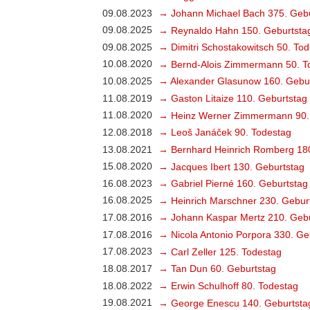
09.08.2023
→ Johann Michael Bach 375. Gebu
09.08.2025
→ Reynaldo Hahn 150. Geburtsta
09.08.2025
→ Dimitri Schostakowitsch 50. To
10.08.2020
→ Bernd-Alois Zimmermann 50. T
10.08.2025
→ Alexander Glasunow 160. Gebu
11.08.2019
→ Gaston Litaize 110. Geburtstag
11.08.2020
→ Heinz Werner Zimmermann 90.
12.08.2018
→ Leoš Janáček 90. Todestag
13.08.2021
→ Bernhard Heinrich Romberg 18
15.08.2020
→ Jacques Ibert 130. Geburtstag
16.08.2023
→ Gabriel Pierné 160. Geburtstag
16.08.2025
→ Heinrich Marschner 230. Gebur
17.08.2016
→ Johann Kaspar Mertz 210. Gebu
17.08.2016
→ Nicola Antonio Porpora 330. Ge
17.08.2023
→ Carl Zeller 125. Todestag
18.08.2017
→ Tan Dun 60. Geburtstag
18.08.2022
→ Erwin Schulhoff 80. Todestag
19.08.2021
→ George Enescu 140. Geburtsta