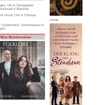
gert. UA im Steingraeber
siksaal in Bayreuth
it Unsuk Chin & Christian
Anzeige
 Symphoniker: Sommerpause &
ginn
Neue Besprechungen