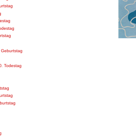
rtstag
g
destag
odestag
rtstag
 Geburtstag
0. Todestag
tstag
rtstag
burtstag
g