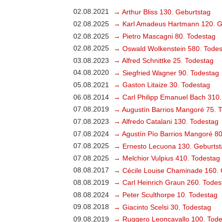
02.08.2021
→ Arthur Bliss 130. Geburtstag
02.08.2025
→ Karl Amadeus Hartmann 120. G
02.08.2025
→ Pietro Mascagni 80. Todestag
02.08.2025
→ Oswald Wolkenstein 580. Todes
03.08.2023
→ Alfred Schnittke 25. Todestag
04.08.2020
→ Siegfried Wagner 90. Todestag
05.08.2021
→ Gaston Litaize 30. Todestag
06.08.2014
→ Carl Philipp Emanuel Bach 310.
07.08.2019
→ Augustín Barrios Mangoré 75. 
07.08.2023
→ Alfredo Catalani 130. Todestag
07.08.2024
→ Agustín Pío Barrios Mangoré 80
07.08.2025
→ Ernesto Lecuona 130. Geburtst
07.08.2025
→ Melchior Vulpius 410. Todestag
08.08.2017
→ Cécile Louise Chaminade 160. 
08.08.2019
→ Carl Heinrich Graun 260. Todes
08.08.2024
→ Peter Sculthorpe 10. Todestag
09.08.2018
→ Giacinto Scelsi 30. Todestag
09.08.2019
→ Ruggero Leoncavallo 100. Tode