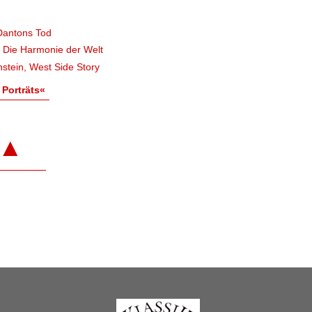
Dantons Tod
, Die Harmonie der Welt
stein, West Side Story
 Porträts«
▲