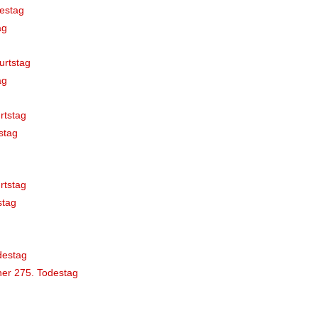
estag
ag
urtstag
ag
rtstag
stag
rtstag
stag
destag
er 275. Todestag