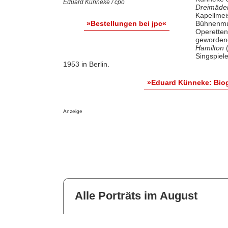
Eduard Künneke / cpo
Dreimäde
Kapellmei
Bühnenmu
»Bestellungen bei jpc«
Operette
geworden
Hamilton
(
Singspiel
1953 in Berlin.
»Eduard Künneke: Biog
Anzeige
Alle Porträts im August