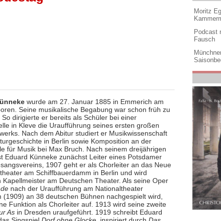
Moritz Eg
Kammermu
Podcast m
Fausch
Münchner
Saisonbe
Künneke
wurde am 27. Januar 1885 in Emmerich am
oren. Seine musikalische Begabung war schon früh zu
So dirigierte er bereits als Schüler bei einer
elle in Kleve die Uraufführung seines ersten großen
werks. Nach dem Abitur studiert er Musikwissenschaft
turgeschichte in Berlin sowie Komposition an der
e für Musik bei Max Bruch. Nach seinem dreijährigen
st Eduard Künneke zunächst Leiter eines Potsdamer
angsvereins, 1907 geht er als Chorleiter an das Neue
theater am Schiffbauerdamm in Berlin und wird
ch Kapellmeister am Deutschen Theater. Als seine Oper
nde
nach der Uraufführung am Nationaltheater
(1909) an 38 deutschen Bühnen nachgespielt wird,
ine Funktion als Chorleiter auf. 1913 wird seine zweite
ur As
in Dresden uraufgeführt. 1919 schreibt Eduard
as Singspiel
Dorf ohne Glocke
, inspiriert durch
Das