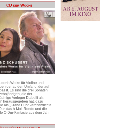
CD der Woche
uberts Werke für Violine und
aben genau den Umfang, der auf
passt. Es sind die drei Sonaten
ehnjährigen, die der
üchtige Verleger Diabelli als
n“ herausgegeben hat, dazu
e als „Grand Duo“ veröffentlichte
Dur, das h-Moll-Rondo und die
e C-Dur-Fantasie aus dem Jahr
Neuveröffentlichungen