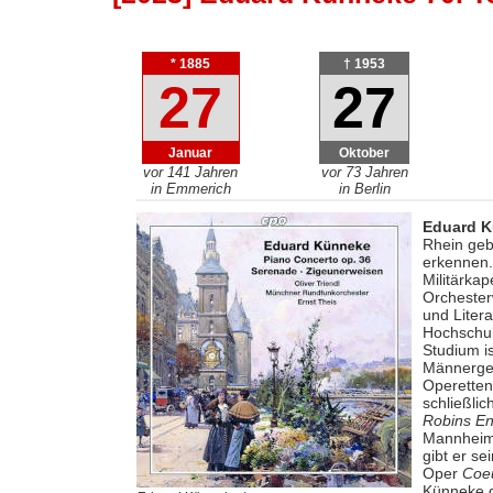
* 1885
† 1953
27
27
Januar
Oktober
vor 141 Jahren
vor 73 Jahren
in Emmerich
in Berlin
Eduard 
Rhein geb
erkennen. 
Militärkap
Orchester
und Litera
Hochschul
Studium i
Männerges
Operetten
schließli
Robins E
Mannheim 
gibt er se
Oper
Coe
Künneke d