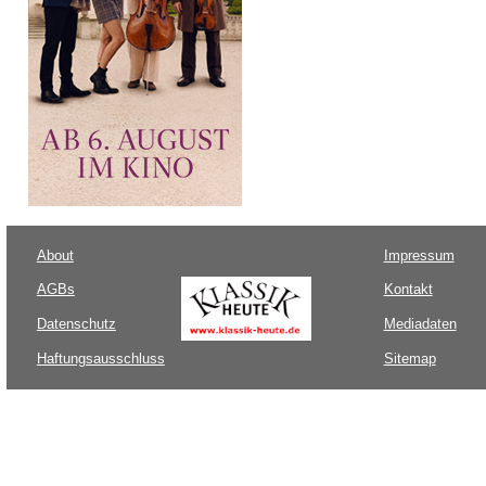
About
Impressum
AGBs
Kontakt
Datenschutz
Mediadaten
Haftungsausschluss
Sitemap