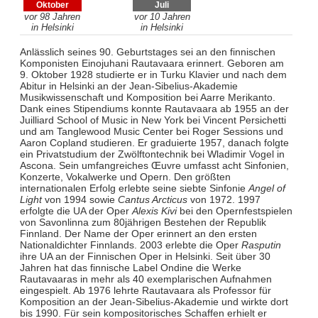
Oktober
Juli
vor 98 Jahren
vor 10 Jahren
in Helsinki
in Helsinki
Anlässlich seines 90. Geburtstages sei an den finnischen
Komponisten Einojuhani Rautavaara erinnert. Geboren am
9. Oktober 1928 studierte er in Turku Klavier und nach dem
Abitur in Helsinki an der Jean-Sibelius-Akademie
Musikwissenschaft und Komposition bei Aarre Merikanto.
Dank eines Stipendiums konnte Rautavaara ab 1955 an der
Juilliard School of Music in New York bei Vincent Persichetti
und am Tanglewood Music Center bei Roger Sessions und
Aaron Copland studieren. Er graduierte 1957, danach folgte
ein Privatstudium der Zwölftontechnik bei Wladimir Vogel in
Ascona. Sein umfangreiches Œuvre umfasst acht Sinfonien,
Konzerte, Vokalwerke und Opern. Den größten
internationalen Erfolg erlebte seine siebte Sinfonie
Angel of
Light
von 1994 sowie
Cantus Arcticus
von 1972. 1997
erfolgte die UA der Oper
Alexis Kivi
bei den Opernfestspielen
von Savonlinna zum 80jährigen Bestehen der Republik
Finnland. Der Name der Oper erinnert an den ersten
Nationaldichter Finnlands. 2003 erlebte die Oper
Rasputin
ihre UA an der Finnischen Oper in Helsinki. Seit über 30
Jahren hat das finnische Label Ondine die Werke
Rautavaaras in mehr als 40 exemplarischen Aufnahmen
eingespielt. Ab 1976 lehrte Rautavaara als Professor für
Komposition an der Jean-Sibelius-Akademie und wirkte dort
bis 1990. Für sein kompositorisches Schaffen erhielt er