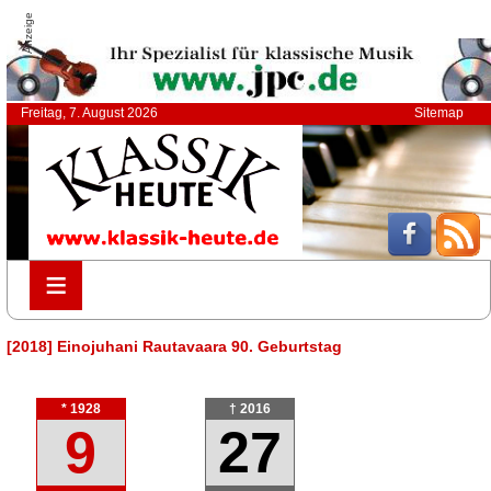
Anzeige
Freitag, 7. August 2026
Sitemap
≡
≡
[2018] Einojuhani Rautavaara 90. Geburtstag
* 1928
† 2016
9
27