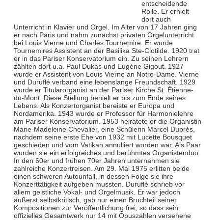
entscheidende
Rolle. Er erhielt
dort auch
Unterricht in Klavier und Orgel. Im Alter von 17 Jahren ging
er nach Paris und nahm zunächst privaten Orgelunterricht
bei Louis Vierne und Charles Tournemire. Er wurde
Tournemires Assistent an der Basilika Ste-Clotilde. 1920 trat
er in das Pariser Konservatorium ein. Zu seinen Lehrern
zählten dort u.a. Paul Dukas und Eugène Gigout. 1927
wurde er Assistent von Louis Vierne an Notre-Dame. Vierne
und Duruflé verband eine lebenslange Freundschaft. 1929
wurde er Titularorganist an der Pariser Kirche St. Étienne-
du-Mont. Diese Stellung behielt er bis zum Ende seines
Lebens. Als Konzertorganist bereiste er Europa und
Nordamerika. 1943 wurde er Professor für Harmonielehre
am Pariser Konservatorium. 1953 heiratete er die Organistin
Marie-Madeleine Chevalier, eine Schülerin Marcel Duprés,
nachdem seine erste Ehe von 1932 mit Lucette Bousquet
geschieden und vom Vatikan annulliert worden war. Als Paar
wurden sie ein erfolgreiches und berühmtes Organistenduo.
In den 60er und frühen 70er Jahren unternahmen sie
zahlreiche Konzertreisen. Am 29. Mai 1975 erlitten beide
einen schweren Autounfall, in dessen Folge sie ihre
Konzerttätigkeit aufgeben mussten. Duruflé schrieb vor
allem geistliche Vokal- und Orgelmusik. Er war jedoch
äußerst selbstkritisch, gab nur einen Bruchteil seiner
Kompositionen zur Veröffentlichung frei, so dass sein
offizielles Gesamtwerk nur 14 mit Opuszahlen versehene