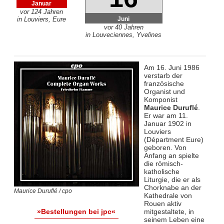
Januar
vor 124 Jahren
Juni
in Louviers, Eure
vor 40 Jahren
in Louveciennes, Yvelines
Am 16. Juni 1986
verstarb der
französische
Organist und
Komponist
Maurice Duruflé
.
Er war am 11.
Januar 1902 in
Louviers
(Départment Eure)
geboren. Von
Anfang an spielte
die römisch-
katholische
Liturgie, die er als
Chorknabe an der
Maurice Duruflé / cpo
Kathedrale von
Rouen aktiv
mitgestaltete, in
»Bestellungen bei jpc«
seinem Leben eine