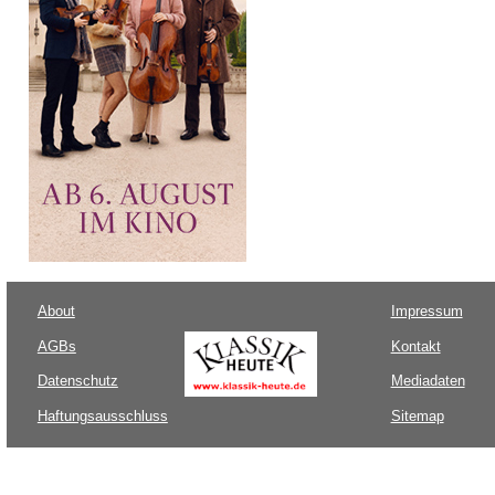
About
Impressum
AGBs
Kontakt
Datenschutz
Mediadaten
Haftungsausschluss
Sitemap