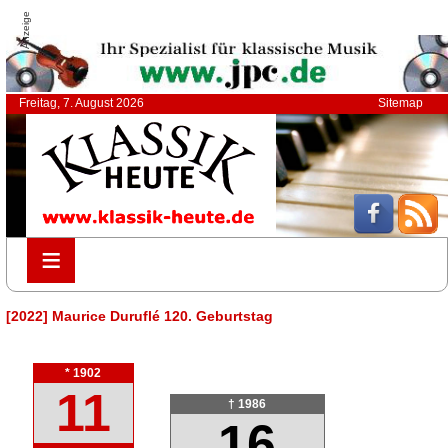
Anzeige
Freitag, 7. August 2026
Sitemap
≡
≡
[2022] Maurice Duruflé 120. Geburtstag
* 1902
11
† 1986
16