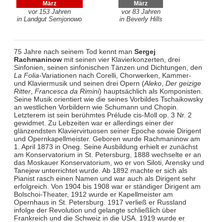
März
März
vor 153 Jahren
vor 83 Jahren
in Landgut Semjonowo
in Beverly Hills
75 Jahre nach seinem Tod kennt man
Sergej
Rachmaninow
mit seinen vier Klavierkonzerten, drei
Sinfonien, seinen sinfonischen Tänzen und Dichtungen, den
La Folia
-Variationen nach Corelli, Chorwerken, Kammer-
und Klaviermusik und seinen drei Opern (
Aleko
,
Der geizige
Ritter
,
Francesca da Rimini
) hauptsächlich als Komponisten.
Seine Musik orientiert wie die seines Vorbildes Tschaikowsky
an westlichen Vorbildern wie Schumann und Chopin.
Letzterem ist sein berühmtes Prélude cis-Moll op. 3 Nr. 2
gewidmet. Zu Lebzeiten war er allerdings einer der
glänzendsten Klaviervirtuosen seiner Epoche sowie Dirigent
und Opernkapellmeister. Geboren wurde Rachmaninow am
1. April 1873 in Oneg. Seine Ausbildung erhielt er zunächst
am Konservatorium in St. Petersburg, 1888 wechselte er an
das Moskauer Konservatorium, wo er von Siloti, Arensky und
Tanejew unterrichtet wurde. Ab 1892 machte er sich als
Pianist rasch einen Namen und war auch als Dirigent sehr
erfolgreich. Von 1904 bis 1908 war er ständiger Dirigent am
Bolschoi-Theater, 1912 wurde er Kapellmeister am
Opernhaus in St. Petersburg. 1917 verließ er Russland
infolge der Revolution und gelangte schließlich über
Frankreich und die Schweiz in die USA. 1919 wurde er