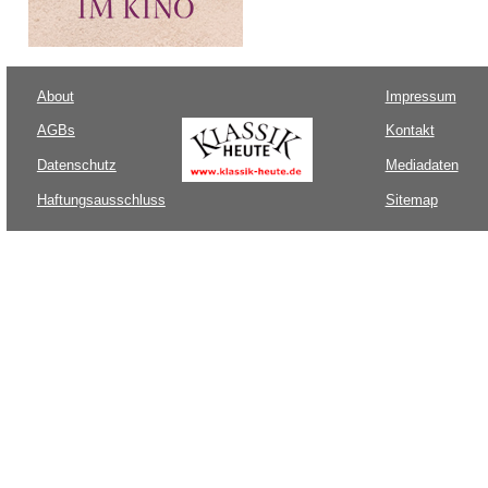
About
Impressum
AGBs
Kontakt
Datenschutz
Mediadaten
Haftungsausschluss
Sitemap