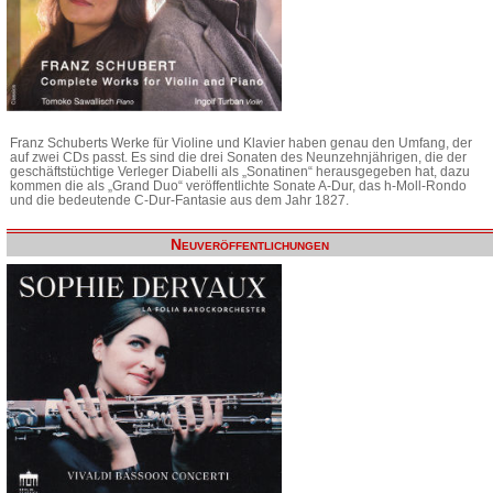
Franz Schuberts Werke für Violine und Klavier haben genau den Umfang, der
auf zwei CDs passt. Es sind die drei Sonaten des Neunzehnjährigen, die der
geschäftstüchtige Verleger Diabelli als „Sonatinen“ herausgegeben hat, dazu
kommen die als „Grand Duo“ veröffentlichte Sonate A-Dur, das h-Moll-Rondo
und die bedeutende C-Dur-Fantasie aus dem Jahr 1827.
Neuveröffentlichungen