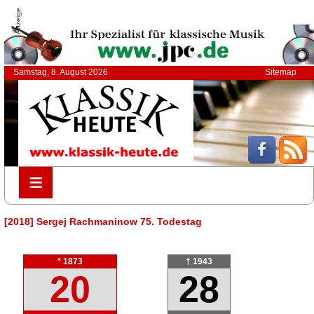
Anzeige
Samstag, 8. August 2026
Sitemap
≡
≡
[2018] Sergej Rachmaninow 75. Todestag
* 1873
† 1943
20
28