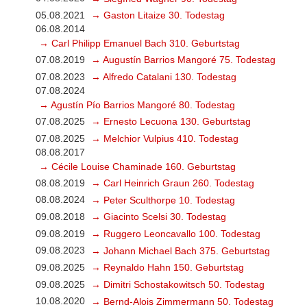
05.08.2021
→ Gaston Litaize 30. Todestag
06.08.2014
→ Carl Philipp Emanuel Bach 310. Geburtstag
07.08.2019
→ Augustín Barrios Mangoré 75. Todestag
07.08.2023
→ Alfredo Catalani 130. Todestag
07.08.2024
→ Agustín Pío Barrios Mangoré 80. Todestag
07.08.2025
→ Ernesto Lecuona 130. Geburtstag
07.08.2025
→ Melchior Vulpius 410. Todestag
08.08.2017
→ Cécile Louise Chaminade 160. Geburtstag
08.08.2019
→ Carl Heinrich Graun 260. Todestag
08.08.2024
→ Peter Sculthorpe 10. Todestag
09.08.2018
→ Giacinto Scelsi 30. Todestag
09.08.2019
→ Ruggero Leoncavallo 100. Todestag
09.08.2023
→ Johann Michael Bach 375. Geburtstag
09.08.2025
→ Reynaldo Hahn 150. Geburtstag
09.08.2025
→ Dimitri Schostakowitsch 50. Todestag
10.08.2020
→ Bernd-Alois Zimmermann 50. Todestag