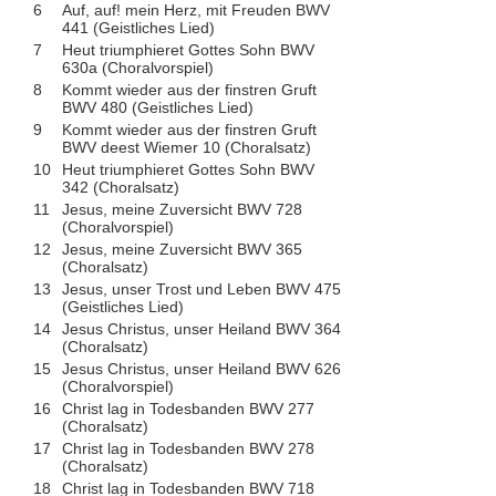
6
Auf, auf! mein Herz, mit Freuden BWV
441 (Geistliches Lied)
7
Heut triumphieret Gottes Sohn BWV
630a (Choralvorspiel)
8
Kommt wieder aus der finstren Gruft
BWV 480 (Geistliches Lied)
9
Kommt wieder aus der finstren Gruft
BWV deest Wiemer 10 (Choralsatz)
10
Heut triumphieret Gottes Sohn BWV
342 (Choralsatz)
11
Jesus, meine Zuversicht BWV 728
(Choralvorspiel)
12
Jesus, meine Zuversicht BWV 365
(Choralsatz)
13
Jesus, unser Trost und Leben BWV 475
(Geistliches Lied)
14
Jesus Christus, unser Heiland BWV 364
(Choralsatz)
15
Jesus Christus, unser Heiland BWV 626
(Choralvorspiel)
16
Christ lag in Todesbanden BWV 277
(Choralsatz)
17
Christ lag in Todesbanden BWV 278
(Choralsatz)
18
Christ lag in Todesbanden BWV 718