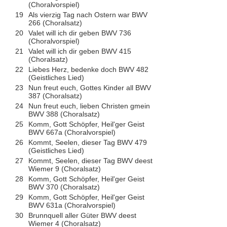
(Choralvorspiel)
19
Als vierzig Tag nach Ostern war BWV
266 (Choralsatz)
20
Valet will ich dir geben BWV 736
(Choralvorspiel)
21
Valet will ich dir geben BWV 415
(Choralsatz)
22
Liebes Herz, bedenke doch BWV 482
(Geistliches Lied)
23
Nun freut euch, Gottes Kinder all BWV
387 (Choralsatz)
24
Nun freut euch, lieben Christen gmein
BWV 388 (Choralsatz)
25
Komm, Gott Schöpfer, Heil'ger Geist
BWV 667a (Choralvorspiel)
26
Kommt, Seelen, dieser Tag BWV 479
(Geistliches Lied)
27
Kommt, Seelen, dieser Tag BWV deest
Wiemer 9 (Choralsatz)
28
Komm, Gott Schöpfer, Heil'ger Geist
BWV 370 (Choralsatz)
29
Komm, Gott Schöpfer, Heil'ger Geist
BWV 631a (Choralvorspiel)
30
Brunnquell aller Güter BWV deest
Wiemer 4 (Choralsatz)