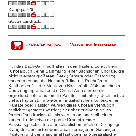
Klangqualität:
Gesamteindruck:
»bestellen bei jpc«
↓ Werke und Interpreten ↓
Für das Bach-Jahr muß alles in den Kasten. So auch ein
"Choralbuch", eine Sammlung jener Bachschen Choräle, die
nicht in einem größeren Werk (Kantate oder Oratorium)
vorkommen und die Helmuth Rilling mit Recht "zum
Kostbarsten" in der Musik von Bach zählt. Wohl aus dieser
Überzeugung erhalten die Choral-Aufnahmen eine
ergreifend tiefe emotionelle Palette – mitunter jedoch fast zu
viel an Inbrunst. Im breiteren musikalischen Kontext einer
Kantate oder Passion würden diese Choräle vermutlich
schlichter gestaltet werden; hier aber erklingen sie so
forciert "ausdrucksvoll", als wenn man innerhalb eines
kurzen Liedes etwa die ganze Dramatik einer
Passionsgeschichte veranschaulichen möchte. Der üppige
Klang der ansonsten wunderbar homogenen Gächinger
Kantorei und der manchmal fast opernhaft-theatralische