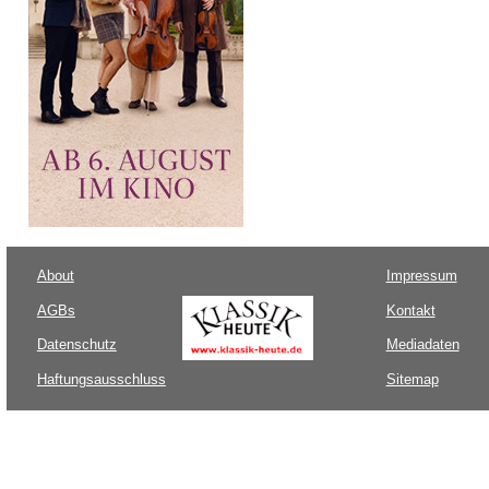
About
Impressum
AGBs
Kontakt
Datenschutz
Mediadaten
Haftungsausschluss
Sitemap