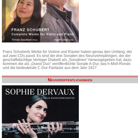
Franz Schuberts Werke für Violine und Klavier haben genau den Umfang, der
auf zwei CDs passt. Es sind die drei Sonaten des Neunzehnjährigen, die der
geschäftstüchtige Verleger Diabelli als „Sonatinen“ herausgegeben hat, dazu
kommen die als „Grand Duo“ veröffentlichte Sonate A-Dur, das h-Moll-Rondo
und die bedeutende C-Dur-Fantasie aus dem Jahr 1827.
Neuveröffentlichungen