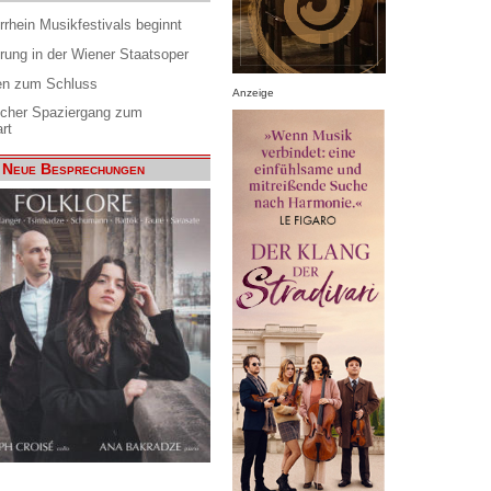
rrhein Musikfestivals beginnt
rung in der Wiener Staatsoper
en zum Schluss
Anzeige
scher Spaziergang zum
rt
Neue Besprechungen