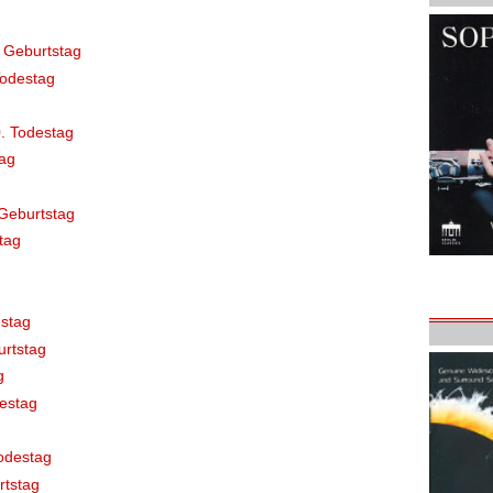
 Geburtstag
Todestag
. Todestag
ag
Geburtstag
tag
stag
rtstag
g
destag
odestag
rtstag