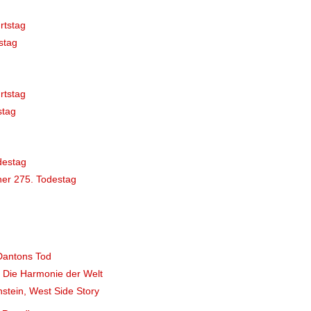
rtstag
stag
rtstag
stag
destag
er 275. Todestag
Dantons Tod
, Die Harmonie der Welt
stein, West Side Story