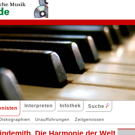
Interpreten
Infothek
Suche
nisten
Diskographien
Uraufführungen
Zeitgenossen
Hindemith, Die Harmonie der Welt