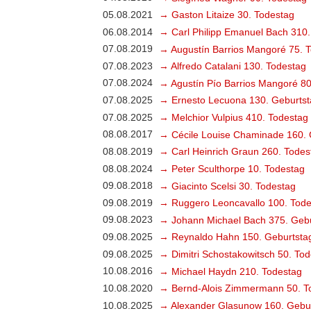
05.08.2021
→ Gaston Litaize 30. Todestag
06.08.2014
→ Carl Philipp Emanuel Bach 310.
07.08.2019
→ Augustín Barrios Mangoré 75. 
07.08.2023
→ Alfredo Catalani 130. Todestag
07.08.2024
→ Agustín Pío Barrios Mangoré 80
07.08.2025
→ Ernesto Lecuona 130. Geburtst
07.08.2025
→ Melchior Vulpius 410. Todestag
08.08.2017
→ Cécile Louise Chaminade 160. 
08.08.2019
→ Carl Heinrich Graun 260. Todes
08.08.2024
→ Peter Sculthorpe 10. Todestag
09.08.2018
→ Giacinto Scelsi 30. Todestag
09.08.2019
→ Ruggero Leoncavallo 100. Tode
09.08.2023
→ Johann Michael Bach 375. Gebu
09.08.2025
→ Reynaldo Hahn 150. Geburtsta
09.08.2025
→ Dimitri Schostakowitsch 50. To
10.08.2016
→ Michael Haydn 210. Todestag
10.08.2020
→ Bernd-Alois Zimmermann 50. T
10.08.2025
→ Alexander Glasunow 160. Gebu