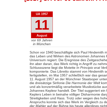
UA 1957
11
August
vor 69 Jahren
in München
Schon vor 1940 beschäftigte sich Paul Hindemith m
das Leben und Wirken des Astronomen Johannes K
Universum regiert. Die Eregnisse des Zeitgescheh
ihn aber daran, das Werk richtig in Angriff zu ne
Schlussszene liegt die Motette
In Principio erat Ve
komponierte. Das Libretto stammt von Hindemith se
fertigstellen, im Mai 1957 schließlich war das ges
11. August 1957 an der Münchner Staatsoper unter 
die dreisätzige Sinfonie
Die Harmonie der Welt
komp
und als konzertmäßig verarbeitete Musikstücke au
Johannes Keplesr handelt. Der Titel suggeriert ein f
Keplers Leben in beinahe völliger Disharmonie darge
Streitigkeiten und Hass. Trotz oder wegen des hoh
Anspruchs konnte sich das Werk im Vergleich zu 
der Mahler
auf der Bühne bis heute allerdings nich