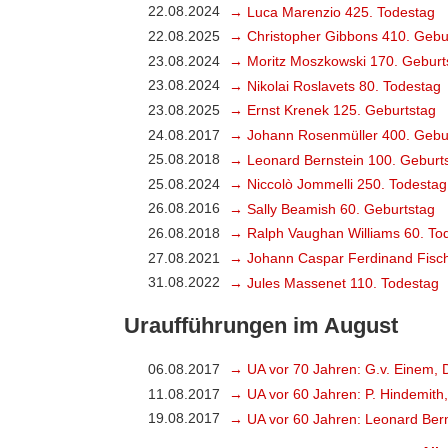
22.08.2024
→ Luca Marenzio 425. Todestag
22.08.2025
→ Christopher Gibbons 410. Gebu
23.08.2024
→ Moritz Moszkowski 170. Geburt
23.08.2024
→ Nikolai Roslavets 80. Todestag
23.08.2025
→ Ernst Krenek 125. Geburtstag
24.08.2017
→ Johann Rosenmüller 400. Gebu
25.08.2018
→ Leonard Bernstein 100. Geburt
25.08.2024
→ Niccolò Jommelli 250. Todestag
26.08.2016
→ Sally Beamish 60. Geburtstag
26.08.2018
→ Ralph Vaughan Williams 60. To
27.08.2021
→ Johann Caspar Ferdinand Fisch
31.08.2022
→ Jules Massenet 110. Todestag
Uraufführungen im August
06.08.2017
→ UA vor 70 Jahren: G.v. Einem, 
11.08.2017
→ UA vor 60 Jahren: P. Hindemith
19.08.2017
→ UA vor 60 Jahren: Leonard Bern