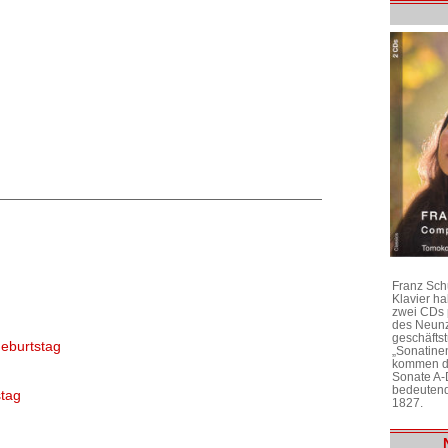
Franz Sch
Klavier h
zwei CDs 
des Neunz
geschäftst
eburtstag
„Sonatine
kommen di
Sonate A-
bedeutend
tag
1827.