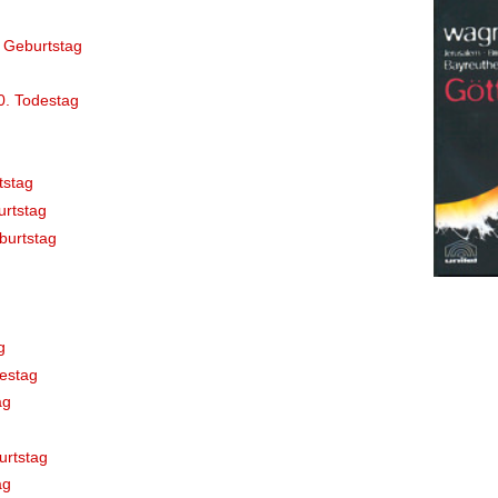
 Geburtstag
0. Todestag
tstag
rtstag
burtstag
g
estag
ag
urtstag
ag