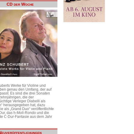
CD der Woche
uberts Werke für Violine und
aben genau den Umfang, der auf
passt. Es sind die drei Sonaten
ehnjährigen, die der
üchtige Verleger Diabelli als
n“ herausgegeben hat, dazu
e als „Grand Duo“ veröffentlichte
Dur, das h-Moll-Rondo und die
e C-Dur-Fantasie aus dem Jahr
Neuveröffentlichungen