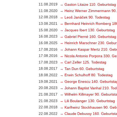
11.08.2019
→ Gaston Litaize 110. Geburtstag
11.08.2020
→ Heinz Werner Zimmermann 90.
12.08.2018
→ Leoš Janáček 90. Todestag
13.08.2021
→ Bernhard Heinrich Romberg 18
15.08.2020
→ Jacques Ibert 130. Geburtstag
16.08.2023
→ Gabriel Pierné 160. Geburtstag
16.08.2025
→ Heinrich Marschner 230. Gebur
17.08.2016
→ Johann Kaspar Mertz 210. Gebu
17.08.2016
→ Nicola Antonio Porpora 330. Ge
17.08.2023
→ Carl Zeller 125. Todestag
18.08.2017
→ Tan Dun 60. Geburtstag
18.08.2022
→ Erwin Schulhoff 80. Todestag
19.08.2021
→ George Enescu 140. Geburtsta
20.08.2023
→ Johann Baptist Vanhal 210. Tod
21.08.2017
→ Wilhelm Killmayer 90. Geburtst
21.08.2023
→ Lili Boulanger 130. Geburtstag
22.08.2018
→ Karlheinz Stockhausen 90. Geb
22.08.2022
→ Claude Debussy 160. Geburtst