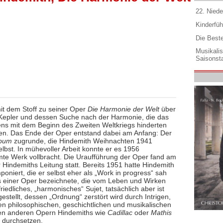
22. Niede
Kinderfüh
Die Best
Musikali
Saisonsta
it dem Stoff zu seiner Oper
Die Harmonie der Welt
über
epler und dessen Suche nach der Harmonie, die das
ens mit dem Beginn des Zweiten Weltkriegs hinderten
hmen. Das Ende der Oper entstand dabei am Anfang: Der
rbum
zugrunde, die Hindemith Weihnachten 1941
lbst. In mühevoller Arbeit konnte er es 1956
amte Werk vollbracht. Die Uraufführung der Oper fand am
Hindemiths Leitung statt. Bereits 1951 hatte Hindemith
oniert, die er selbst eher als „Work in progress“ sah
s einer Oper bezeichnete, die vom Leben und Wirken
riedliches, „harmonisches“ Sujet, tatsächlich aber ist
stellt, dessen „Ordnung“ zerstört wird durch Intrigen,
en philosophischen, geschichtlichen und musikalischen
den anderen Opern Hindemiths wie
Cadillac
oder
Mathis
t durchsetzen.