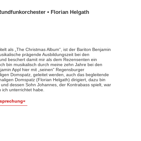
ndfunkorchester • Florian Helgath
telt als „The Christmas Album“, ist der Bariton Benjamin
usikalische prägende Ausbildungszeit bei den
nd beschert damit mir als dem Rezensenten ein
 ich bin musikalisch durch meine zehn Jahre bei den
amin Appl hier mit „seinen“ Regensburger
igen Domspatz, geleitet werden, auch das begleitende
igen Domspatz (Florian Helgath) dirigiert, dazu bin
t und dessen Sohn Johannes, der Kontrabass spielt, war
ch unterrichtet habe.
esprechung«