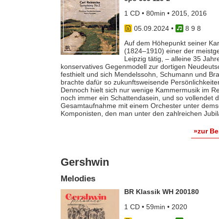
1 CD • 80min • 2015, 2016
05.09.2024
•
8 9 8
Auf dem Höhepunkt seiner Kar
(1824‒1910) einer der meistg
Leipzig tätig, – alleine 35 Jah
konservatives Gegenmodell zur dortigen Neudeutsc
festhielt und sich Mendelssohn, Schumann und Br
brachte dafür so zukunftsweisende Persönlichkeiten
Dennoch hielt sich nur wenige Kammermusik im Rep
noch immer ein Schattendasein, und so vollendet 
Gesamtaufnahme mit einem Orchester unter demsel
Komponisten, den man unter den zahlreichen Jubil
»zur B
Gershwin
Melodies
BR Klassik WH 200180
1 CD • 59min • 2020