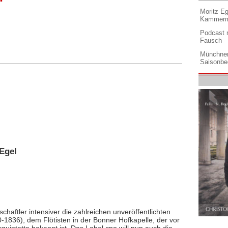
Moritz Eg
Kammermu
Podcast m
Fausch
Münchner
Saisonbe
Egel
chaftler intensiver die zahlreichen unveröffentlichten
1836), dem Flötisten in der Bonner Hofkapelle, der vor
rquintette bekannt ist. Das Label cpo will nun auch die