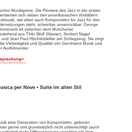
risches Musikgenre. Die Pioniere des Jazz in der ersten
rientierten sich neben den amerikanischen Vorbildern
stmusik, wie eben auch Komponisten für Jazz für den
 Vernetzungen steht, scheinbar unverrückbar, George
usammenarb eit zwischen dem Münchener
stehend aus Thilo Wolf (Klavier), Norbert Nagel
) und Jean Paul Höchststädter am Schlagzeug. Sie zeigt
die Vielseitigkeit und Qualität von Gershwins Musik und
r Ausführender.
esprechung«
usica per Nove • Suite im alten Stil
Musik eine Generation von Komponisten, geboren
an gerne und grundsätzlich nicht unberechtigt (auch
natürlich mehr Differenzierung vonnöten ist) dem