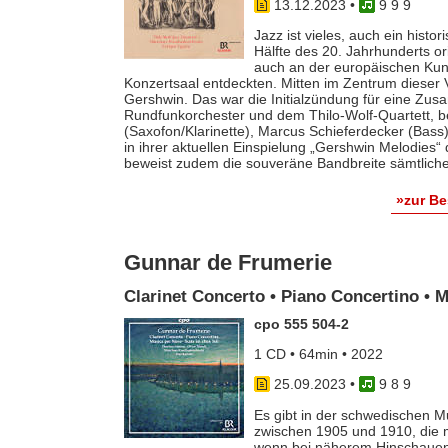
13.12.2023
•
9 9 9
Jazz ist vieles, auch ein histo
Hälfte des 20. Jahrhunderts o
auch an der europäischen Kun
Konzertsaal entdeckten. Mitten im Zentrum dieser
Gershwin. Das war die Initialzündung für eine Z
Rundfunkorchester und dem Thilo-Wolf-Quartett, be
(Saxofon/Klarinette), Marcus Schieferdecker (Bass
in ihrer aktuellen Einspielung „Gershwin Melodies“ 
beweist zudem die souveräne Bandbreite sämtliche
»zur B
Gunnar de Frumerie
Clarinet Concerto • Piano Concertino • M
cpo 555 504-2
1 CD • 64min • 2022
25.09.2023
•
9 8 9
Es gibt in der schwedischen 
zwischen 1905 und 1910, die m
wenn bei näherem Hinschauen 