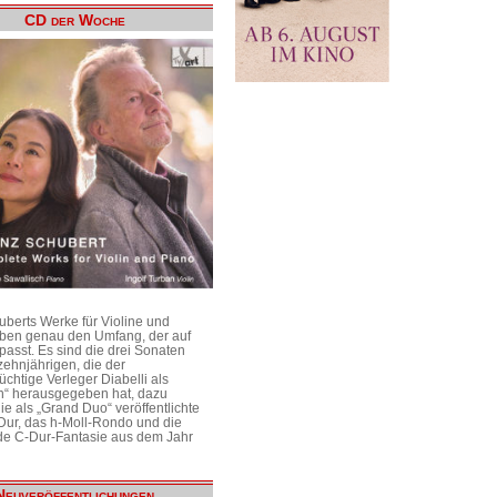
CD der Woche
uberts Werke für Violine und
aben genau den Umfang, der auf
passt. Es sind die drei Sonaten
ehnjährigen, die der
üchtige Verleger Diabelli als
n“ herausgegeben hat, dazu
e als „Grand Duo“ veröffentlichte
Dur, das h-Moll-Rondo und die
e C-Dur-Fantasie aus dem Jahr
Neuveröffentlichungen