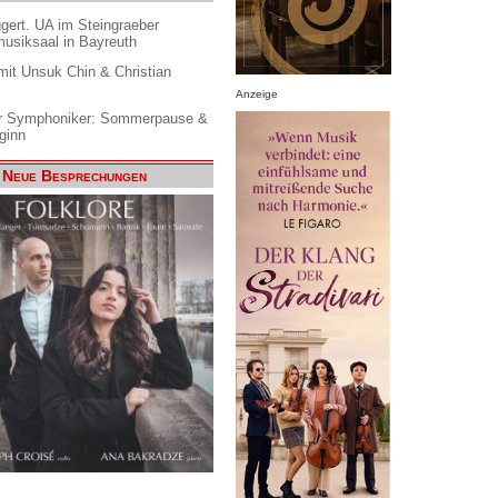
gert. UA im Steingraeber
siksaal in Bayreuth
it Unsuk Chin & Christian
Anzeige
 Symphoniker: Sommerpause &
ginn
Neue Besprechungen