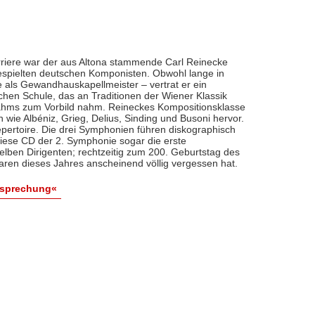
riere war der aus Altona stammende Carl Reinecke
espielten deutschen Komponisten. Obwohl lange in
re als Gewandhauskapellmeister – vertrat er ein
hen Schule, das an Traditionen der Wiener Klassik
ahms zum Vorbild nahm. Reineckes Kompositionsklasse
 wie Albéniz, Grieg, Delius, Sinding und Busoni hervor.
ertoire. Die drei Symphonien führen diskographisch
diese CD der 2. Symphonie sogar die erste
ben Dirigenten; rechtzeitig zum 200. Geburtstag des
aren dieses Jahres anscheinend völlig vergessen hat.
esprechung«