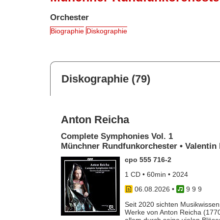
Orchester
Biographie
Diskographie
Diskographie (79)
Anton Reicha
Complete Symphonies Vol. 1
Münchner Rundfunkorchester • Valentin 
cpo 555 716-2
1 CD • 60min • 2024
06.08.2026
•
9 9 9
Seit 2020 sichten Musikwissens
Werke von Anton Reicha (1770-
allem durch seine vielen Bläse