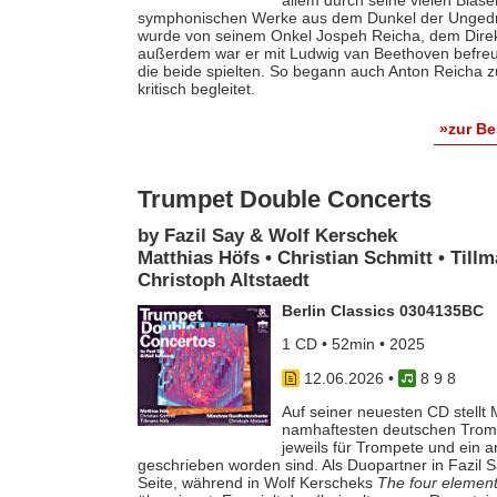
symphonischen Werke aus dem Dunkel der Ungedruc
wurde von seinem Onkel Jospeh Reicha, dem Direkto
außerdem war er mit Ludwig van Beethoven befreun
die beide spielten. So begann auch Anton Reicha
kritisch begleitet.
»zur B
Trumpet Double Concerts
by Fazil Say & Wolf Kerschek
Matthias Höfs • Christian Schmitt • Til
Christoph Altstaedt
Berlin Classics 0304135BC
1 CD • 52min • 2025
12.06.2026
•
8 9 8
Auf seiner neuesten CD stellt M
namhaftesten deutschen Tromp
jeweils für Trompete und ein 
geschrieben worden sind. Als Duopartner in Fazil S
Seite, während in Wolf Kerscheks
The four elemen