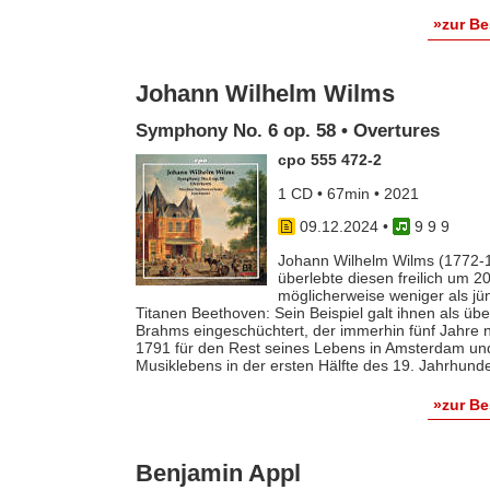
»zur B
Johann Wilhelm Wilms
Symphony No. 6 op. 58 • Overtures
cpo 555 472-2
1 CD • 67min • 2021
09.12.2024
•
9 9 9
Johann Wilhelm Wilms (1772-1
überlebte diesen freilich um 2
möglicherweise weniger als jü
Titanen Beethoven: Sein Beispiel galt ihnen als ü
Brahms eingeschüchtert, der immerhin fünf Jahre 
1791 für den Rest seines Lebens in Amsterdam un
Musiklebens in der ersten Hälfte des 19. Jahrhunde
»zur B
Benjamin Appl