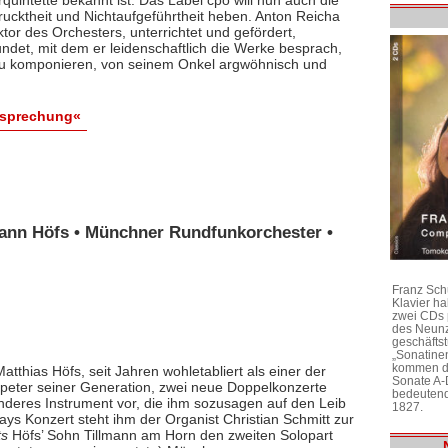
ktheit und Nichtaufgeführtheit heben. Anton Reicha
r des Orchesters, unterrichtet und gefördert,
det, mit dem er leidenschaftlich die Werke besprach,
 zu komponieren, von seinem Onkel argwöhnisch und
esprechung«
lmann Höfs • Münchner Rundfunkorchester •
Franz Sch
Klavier h
zwei CDs 
des Neunz
geschäftst
„Sonatine
kommen di
atthias Höfs, seit Jahren wohletabliert als einer der
Sonate A-
eter seiner Generation, zwei neue Doppelkonzerte
bedeutend
anderes Instrument vor, die ihm sozusagen auf den Leib
1827.
ays Konzert steht ihm der Organist Christian Schmitt zur
ts
Höfs’ Sohn Tillmann am Horn den zweiten Solopart