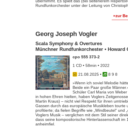
übernimmt. Es spielt das (bei seltenerem Repertoi
Rundfunkorchester unter der Leitung von Christoph 
»zur B
Georg Joseph Vogler
Scala Symphony & Overtures
Münchner Rundfunkorchester • Howard G
cpo 555 373-2
1 CD • 58min • 2022
21.08.2025
•
8 9 8
»Wenn ich soviel Melodie hätte
Beide ein Paar große Männer.
Schüler Carl Maria von Weber 
in hohen Ehren hielten, haben Voglers Zeitgenoss
Martin Kraus) – nicht viel Respekt für ihren umtrie
Gassen durch das europäische Musikleben tourte
profitierte; da fielen Begriffe wie „Windbeutel“ u
Voglers Musik – verglichen mit dem Stil seiner dir
dass seine kompositorische Hinterlassenschaft im 
anheimfiel.