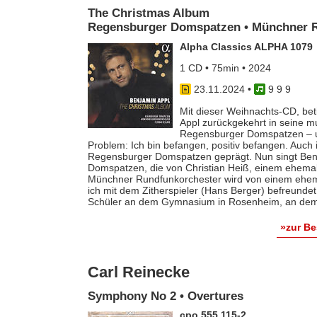
The Christmas Album
Regensburger Domspatzen • Münchner Ru
Alpha Classics ALPHA 1079
1 CD • 75min • 2024
23.11.2024
•
9 9 9
Mit dieser Weihnachts-CD, beti
Appl zurückgekehrt in seine m
Regensburger Domspatzen – u
Problem: Ich bin befangen, positiv befangen. Auch
Regensburger Domspatzen geprägt. Nun singt Benj
Domspatzen, die von Christian Heiß, einem ehemal
Münchner Rundfunkorchester wird von einem ehemal
ich mit dem Zitherspieler (Hans Berger) befreunde
Schüler an dem Gymnasium in Rosenheim, an dem i
»zur B
Carl Reinecke
Symphony No 2 • Overtures
cpo 555 115-2