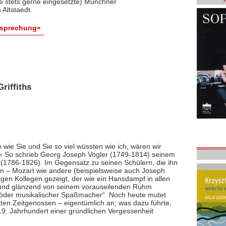
re stets gerne eingesetzte) Münchner
Altstaedt.
esprechung«
riffiths
 wie Sie und Sie so viel wüssten wie ich, wären wir
« So schrieb Georg Joseph Vogler (1749-1814) seinem
(1786-1826). Im Gegensatz zu seinen Schülern, die ihn
en – Mozart wie andere (beispielsweise auch Joseph
bigen Kollegen gezeigt, der wie ein Hansdampf in allen
 und glänzend von seinem vorauseilenden Ruhm
nd „öder musikalischer Spaßmacher“. Noch heute mutet
ekten Zeitgenossen – eigentümlich an; was dazu führte,
19. Jahrhundert einer gründlichen Vergessenheit