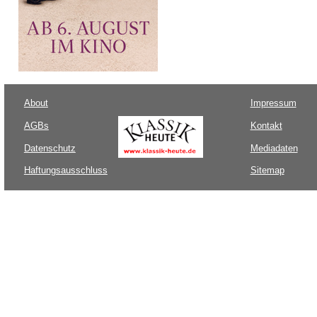
About
Impressum
AGBs
Kontakt
Datenschutz
Mediadaten
Haftungsausschluss
Sitemap