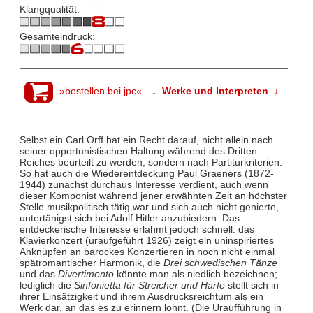
Klangqualität:
Gesamteindruck:
»bestellen bei jpc«
↓ Werke und Interpreten ↓
Selbst ein Carl Orff hat ein Recht darauf, nicht allein nach
seiner opportunistischen Haltung während des Dritten
Reiches beurteilt zu werden, sondern nach Partiturkriterien.
So hat auch die Wiederentdeckung Paul Graeners (1872-
1944) zunächst durchaus Interesse verdient, auch wenn
dieser Komponist während jener erwähnten Zeit an höchster
Stelle musikpolitisch tätig war und sich auch nicht genierte,
untertänigst sich bei Adolf Hitler anzubiedern. Das
entdeckerische Interesse erlahmt jedoch schnell: das
Klavierkonzert (uraufgeführt 1926) zeigt ein uninspiriertes
Anknüpfen an barockes Konzertieren in noch nicht einmal
spätromantischer Harmonik, die
Drei schwedischen Tänze
und das
Divertimento
könnte man als niedlich bezeichnen;
lediglich die
Sinfonietta für Streicher und Harfe
stellt sich in
ihrer Einsätzigkeit und ihrem Ausdrucksreichtum als ein
Werk dar, an das es zu erinnern lohnt. (Die Uraufführung in