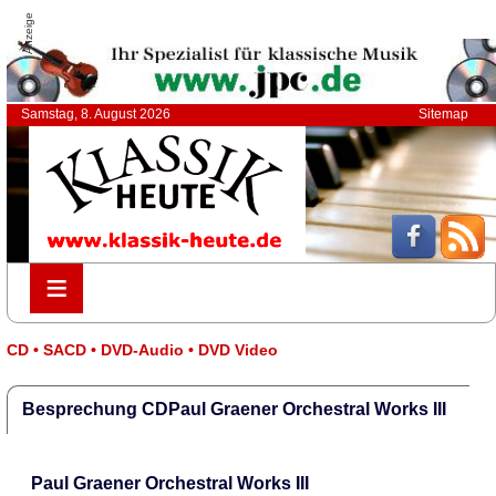
Anzeige
Samstag, 8. August 2026
Sitemap
≡
≡
CD • SACD • DVD-Audio • DVD Video
Besprechung CDPaul Graener Orchestral Works III
Paul Graener Orchestral Works III