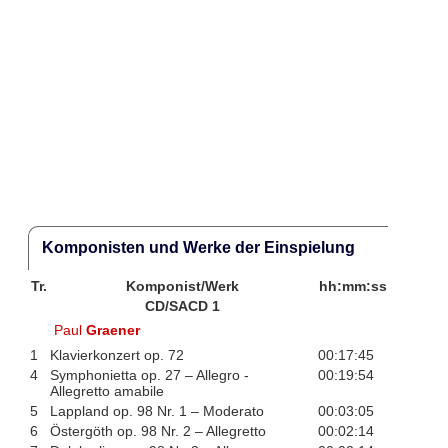
Komponisten und Werke der Einspielung
Tr.
Komponist/Werk
hh:mm:ss
CD/SACD 1
Paul
Graener
1
Klavierkonzert op. 72
00:17:45
4
Symphonietta op. 27 – Allegro -
00:19:54
Allegretto amabile
5
Lappland op. 98 Nr. 1 – Moderato
00:03:05
6
Östergöth op. 98 Nr. 2 – Allegretto
00:02:14