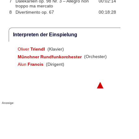
7
Dalekarlien op. 98 Nr. 3 – Allegro non
00:02:14
troppo ma mercato
8
Divertimento op. 67
00:18:28
Interpreten der Einspielung
Oliver
Triendl
(Klavier)
Münchner Rundfunkorchester
(Orchester)
Alun
Francis
(Dirigent)
▲
Anzeige