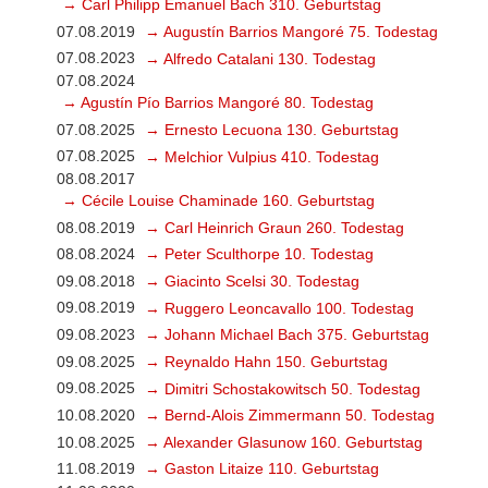
→ Carl Philipp Emanuel Bach 310. Geburtstag
07.08.2019
→ Augustín Barrios Mangoré 75. Todestag
07.08.2023
→ Alfredo Catalani 130. Todestag
07.08.2024
→ Agustín Pío Barrios Mangoré 80. Todestag
07.08.2025
→ Ernesto Lecuona 130. Geburtstag
07.08.2025
→ Melchior Vulpius 410. Todestag
08.08.2017
→ Cécile Louise Chaminade 160. Geburtstag
08.08.2019
→ Carl Heinrich Graun 260. Todestag
08.08.2024
→ Peter Sculthorpe 10. Todestag
09.08.2018
→ Giacinto Scelsi 30. Todestag
09.08.2019
→ Ruggero Leoncavallo 100. Todestag
09.08.2023
→ Johann Michael Bach 375. Geburtstag
09.08.2025
→ Reynaldo Hahn 150. Geburtstag
09.08.2025
→ Dimitri Schostakowitsch 50. Todestag
10.08.2020
→ Bernd-Alois Zimmermann 50. Todestag
10.08.2025
→ Alexander Glasunow 160. Geburtstag
11.08.2019
→ Gaston Litaize 110. Geburtstag