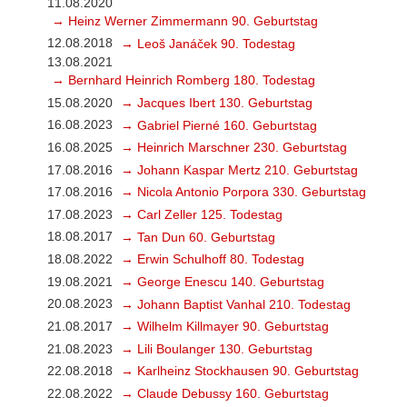
11.08.2020
→ Heinz Werner Zimmermann 90. Geburtstag
12.08.2018
→ Leoš Janáček 90. Todestag
13.08.2021
→ Bernhard Heinrich Romberg 180. Todestag
15.08.2020
→ Jacques Ibert 130. Geburtstag
16.08.2023
→ Gabriel Pierné 160. Geburtstag
16.08.2025
→ Heinrich Marschner 230. Geburtstag
17.08.2016
→ Johann Kaspar Mertz 210. Geburtstag
17.08.2016
→ Nicola Antonio Porpora 330. Geburtstag
17.08.2023
→ Carl Zeller 125. Todestag
18.08.2017
→ Tan Dun 60. Geburtstag
18.08.2022
→ Erwin Schulhoff 80. Todestag
19.08.2021
→ George Enescu 140. Geburtstag
20.08.2023
→ Johann Baptist Vanhal 210. Todestag
21.08.2017
→ Wilhelm Killmayer 90. Geburtstag
21.08.2023
→ Lili Boulanger 130. Geburtstag
22.08.2018
→ Karlheinz Stockhausen 90. Geburtstag
22.08.2022
→ Claude Debussy 160. Geburtstag