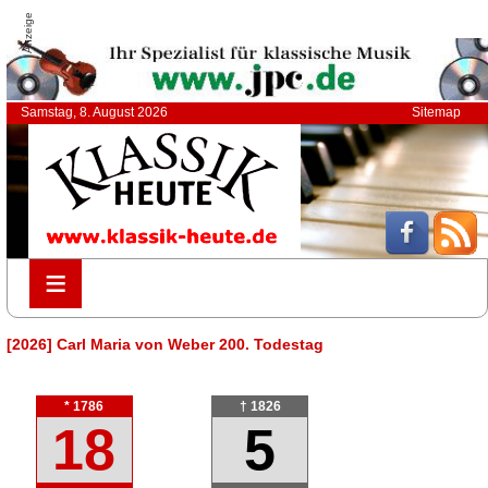
Anzeige
Samstag, 8. August 2026
Sitemap
≡
≡
[2026] Carl Maria von Weber 200. Todestag
* 1786
† 1826
18
5