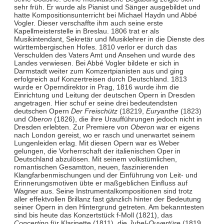
sehr früh. Er wurde als Pianist und Sänger ausgebildet und
hatte Kompositionsunterricht bei Michael Haydn und Abbé
Vogler. Dieser verschaffte ihm auch seine erste
Kapellmeisterstelle in Breslau. 1806 trat er als
Musikintendant, Sekretär und Musiklehrer in die Dienste des
württembergischen Hofes. 1810 verlor er durch das
Verschulden des Vaters Amt und Ansehen und wurde des
Landes verwiesen. Bei Abbé Vogler bildete er sich in
Darmstadt weiter zum Komzertpianisten aus und ging
erfolgreich auf Konzertreisen durch Deutschland. 1813
wurde er Operndirektor in Prag, 1816 wurde ihm die
Einrichtung und Leitung der deutschen Opern in Dresden
angetragen. Hier schuf er seine drei bedeutendsten
deutschen Opern
Der Freischütz
(18219,
Euryanthe
(1823)
und
Oberon
(1826), die ihre Uraufführungen jedoch nicht in
Dresden erlebten. Zur Premiere von
Oberon
war er eigens
nach London gereist, wo er rasch und unerwartet seinem
Lungenleiden erlag. Mit diesen Opern war es Weber
gelungen, die Vorherrschaft der italienischen Oper in
Deutschland abzulösen. Mit seinem volkstümlichen,
romantischen Gesamtton, neuen, faszinierenden
Klangfarbenmischungen und der Einführung von Leit- und
Erinnerungsmotiven übte er maßgeblichen Einfluss auf
Wagner aus. Seine Instrumentalkompositionen sind trotz
aller effektvollen Brillanz fast gänzlich hinter der Bedeutung
seiner Opern in den Hintergrund getreten. Am bekanntesten
sind bis heute das Konzertstück f-Moll (1821), das
Concertino
für Klarinette (1811), die
Jubel-Ouvertüre
(1819,