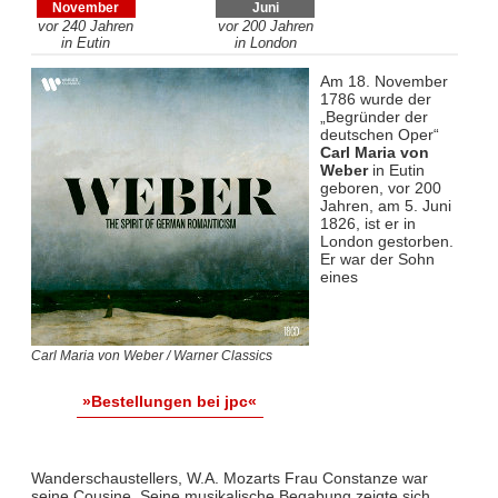
November
Juni
vor 240 Jahren
vor 200 Jahren
in Eutin
in London
Am 18. November
1786 wurde der
„Begründer der
deutschen Oper“
Carl Maria von
Weber
in Eutin
geboren, vor 200
Jahren, am 5. Juni
1826, ist er in
London gestorben.
Er war der Sohn
eines
Carl Maria von Weber / Warner Classics
»Bestellungen bei jpc«
Wanderschaustellers, W.A. Mozarts Frau Constanze war
seine Cousine. Seine musikalische Begabung zeigte sich