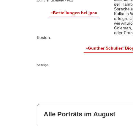
Gunther Schuller / Vox
der Hambu
Sprache u
»Bestellungen bei jpc«
Kulka in 
erfolgrei
wie Arturo
Coleman, 
oder Fran
Boston.
»Gunther Schuller: Bi
Anzeige
Alle Porträts im August