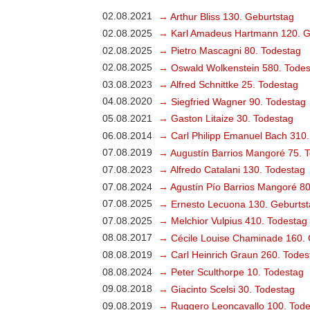
02.08.2021
→ Arthur Bliss 130. Geburtstag
02.08.2025
→ Karl Amadeus Hartmann 120. G
02.08.2025
→ Pietro Mascagni 80. Todestag
02.08.2025
→ Oswald Wolkenstein 580. Todes
03.08.2023
→ Alfred Schnittke 25. Todestag
04.08.2020
→ Siegfried Wagner 90. Todestag
05.08.2021
→ Gaston Litaize 30. Todestag
06.08.2014
→ Carl Philipp Emanuel Bach 310.
07.08.2019
→ Augustín Barrios Mangoré 75. 
07.08.2023
→ Alfredo Catalani 130. Todestag
07.08.2024
→ Agustín Pío Barrios Mangoré 80
07.08.2025
→ Ernesto Lecuona 130. Geburtst
07.08.2025
→ Melchior Vulpius 410. Todestag
08.08.2017
→ Cécile Louise Chaminade 160. 
08.08.2019
→ Carl Heinrich Graun 260. Todes
08.08.2024
→ Peter Sculthorpe 10. Todestag
09.08.2018
→ Giacinto Scelsi 30. Todestag
09.08.2019
→ Ruggero Leoncavallo 100. Tode