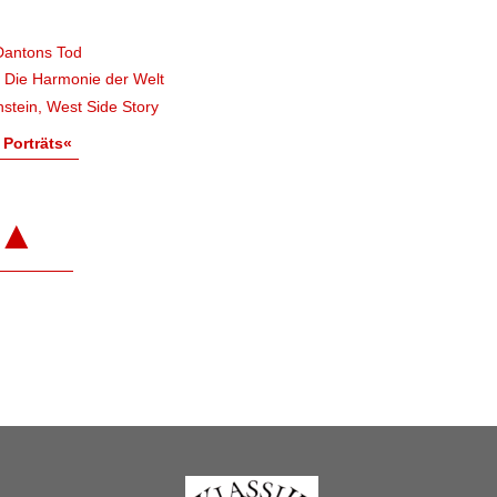
Dantons Tod
, Die Harmonie der Welt
stein, West Side Story
 Porträts«
▲