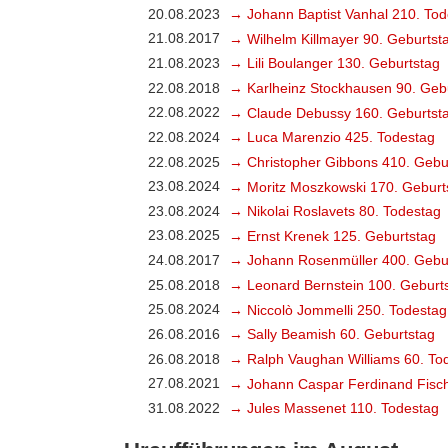
20.08.2023
→ Johann Baptist Vanhal 210. Tod
21.08.2017
→ Wilhelm Killmayer 90. Geburtst
21.08.2023
→ Lili Boulanger 130. Geburtstag
22.08.2018
→ Karlheinz Stockhausen 90. Geb
22.08.2022
→ Claude Debussy 160. Geburtst
22.08.2024
→ Luca Marenzio 425. Todestag
22.08.2025
→ Christopher Gibbons 410. Gebu
23.08.2024
→ Moritz Moszkowski 170. Geburt
23.08.2024
→ Nikolai Roslavets 80. Todestag
23.08.2025
→ Ernst Krenek 125. Geburtstag
24.08.2017
→ Johann Rosenmüller 400. Gebu
25.08.2018
→ Leonard Bernstein 100. Geburt
25.08.2024
→ Niccolò Jommelli 250. Todestag
26.08.2016
→ Sally Beamish 60. Geburtstag
26.08.2018
→ Ralph Vaughan Williams 60. To
27.08.2021
→ Johann Caspar Ferdinand Fisch
31.08.2022
→ Jules Massenet 110. Todestag