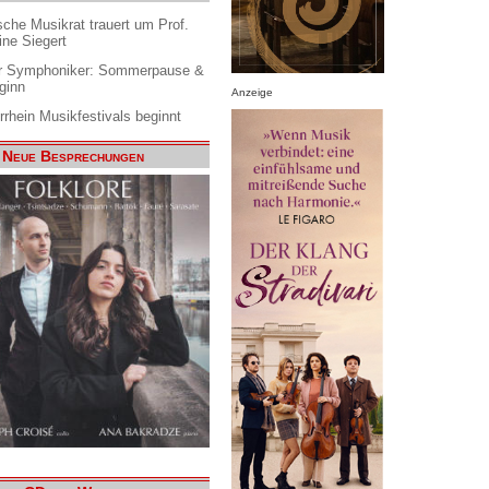
che Musikrat trauert um Prof.
ine Siegert
 Symphoniker: Sommerpause &
ginn
Anzeige
rrhein Musikfestivals beginnt
Neue Besprechungen