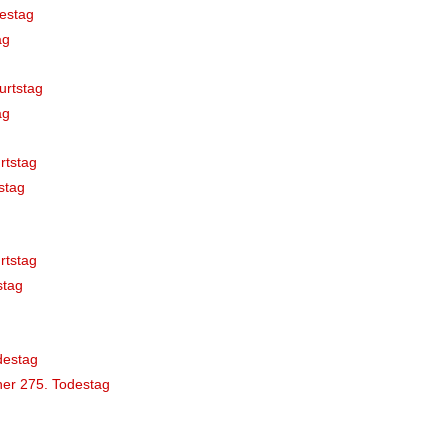
estag
ag
urtstag
ag
rtstag
stag
rtstag
stag
destag
er 275. Todestag