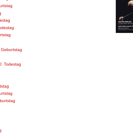
rtstag
g
destag
odestag
rtstag
 Geburtstag
0. Todestag
tstag
rtstag
burtstag
g