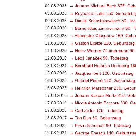
09.08.2023
→ Johann Michael Bach 375. Gebu
09.08.2025
→ Reynaldo Hahn 150. Geburtsta
09.08.2025
→ Dimitri Schostakowitsch 50. To
10.08.2020
→ Bernd-Alois Zimmermann 50. T
10.08.2025
→ Alexander Glasunow 160. Gebu
11.08.2019
→ Gaston Litaize 110. Geburtstag
11.08.2020
→ Heinz Werner Zimmermann 90.
12.08.2018
→ Leoš Janáček 90. Todestag
13.08.2021
→ Bernhard Heinrich Romberg 18
15.08.2020
→ Jacques Ibert 130. Geburtstag
16.08.2023
→ Gabriel Pierné 160. Geburtstag
16.08.2025
→ Heinrich Marschner 230. Gebur
17.08.2016
→ Johann Kaspar Mertz 210. Gebu
17.08.2016
→ Nicola Antonio Porpora 330. Ge
17.08.2023
→ Carl Zeller 125. Todestag
18.08.2017
→ Tan Dun 60. Geburtstag
18.08.2022
→ Erwin Schulhoff 80. Todestag
19.08.2021
→ George Enescu 140. Geburtsta