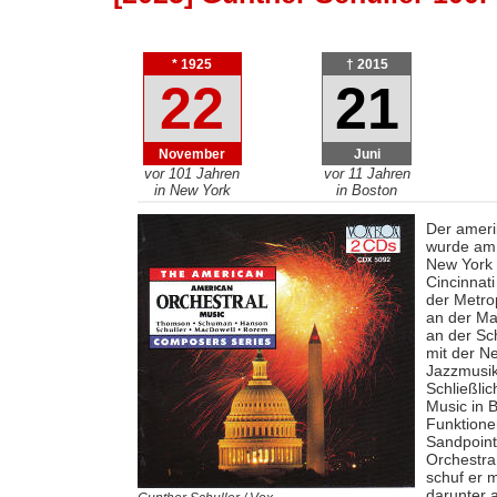
* 1925
† 2015
22
21
November
Juni
vor 101 Jahren
vor 11 Jahren
in New York
in Boston
Der ameri
wurde am 
New York 
Cincinnat
der Metro
an der Ma
an der Sch
mit der N
Jazzmusik
Schließli
Music in 
Funktione
Sandpoint
Orchestra
schuf er 
darunter 