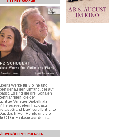
CD der Woche
uberts Werke für Violine und
aben genau den Umfang, der auf
passt. Es sind die drei Sonaten
ehnjährigen, die der
üchtige Verleger Diabelli als
n“ herausgegeben hat, dazu
e als „Grand Duo“ veröffentlichte
Dur, das h-Moll-Rondo und die
e C-Dur-Fantasie aus dem Jahr
Neuveröffentlichungen