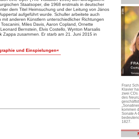
rgischen Staatsoper, die 1968 erstmals in deutscher
nter dem Titel Heimsuchung und der Leitung von János
Wuppertal aufgeführt wurde. Schuller arbeitete auch
ch mit anderen Künstlern unterschiedlicher Richtungen
 Toscanini, Miles Davis, Aaron Copland, Ornette
Leonard Bernstein, Elvis Costello, Wynton Marsalis
k Zappa zusammen. Er starb am 21. Juni 2015 in
ographie und Einspielungen«
Franz Sch
Klavier h
zwei CDs 
des Neunz
geschäftst
„Sonatine
kommen di
Sonate A-
bedeutend
1827.