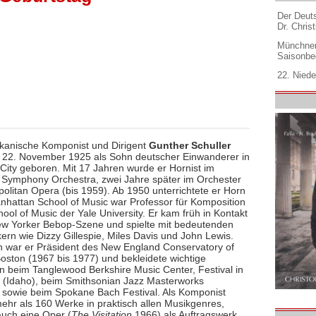
Der Deuts
Dr. Christ
Münchner
Saisonbe
22. Niede
kanische Komponist und Dirigent
Gunther Schuller
22. November 1925 als Sohn deutscher Einwanderer in
City geboren. Mit 17 Jahren wurde er Hornist im
i Symphony Orchestra, zwei Jahre später im Orchester
politan Opera (bis 1959). Ab 1950 unterrichtete er Horn
nhattan School of Music war Professor für Komposition
ool of Music der Yale University. Er kam früh in Kontakt
ew Yorker Bebop-Szene und spielte mit bedeutenden
ern wie Dizzy Gillespie, Miles Davis und John Lewis.
ch war er Präsident des New England Conservatory of
Boston (1967 bis 1977) und bekleidete wichtige
n beim Tanglewood Berkshire Music Center, Festival in
 (Idaho), beim Smithsonian Jazz Masterworks
 sowie beim Spokane Bach Festival. Als Komponist
mehr als 160 Werke in praktisch allen Musikgenres,
auch eine Oper (
The Visitation
1966) als Auftragswerk