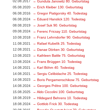
02.08.2017
→ Gundula Janowitz 80. Geburtstag
05.08.2020
→ Erich Kleiber 130. Geburtstag
06.08.2016
→ Gregor Piatigorsky 40. Todestag
06.08.2024
→ Eduard Hanslick 120. Todestag
08.08.2019
→ Josef Suk 90. Geburtstag
09.08.2024
→ Ferenc Fricsay 110. Geburtstag
10.08.2018
→ Franz Lehrndorfer 90. Geburtstag
11.08.2021
→ Rafael Kubelík 25. Todestag
12.08.2021
→ Danae Dörken 30. Geburtstag
13.08.2023
→ Kathleen Battle 75. Geburtstag
13.08.2024
→ Frans Brüggen 10. Todestag
14.08.2021
→ Karl Böhm 40. Todestag
14.08.2021
→ Sergiu Celibidache 25. Todestag
14.08.2023
→ Boris Pergamenschikow 75. Geburtstag
14.08.2024
→ Georges Prêtre 100. Geburtstag
15.08.2025
→ Aldo Ciccolini 100. Geburtstag
18.08.2019
→ Hildegard Behrens 10. Todestag
18.08.2024
→ Gottlob Frick 30. Todestag
20.08.2015
→ Borodin Quartett feiert 70. Geburtstag