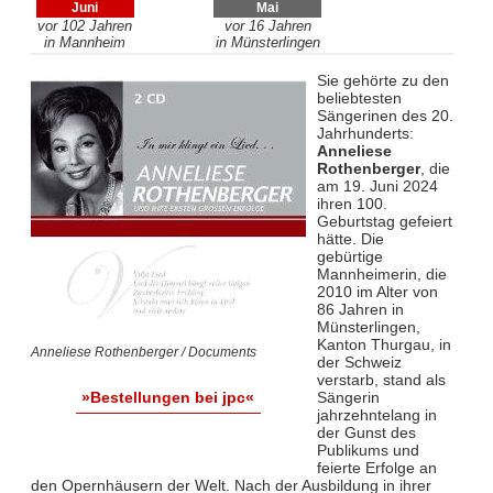
Juni
Mai
vor 102 Jahren
vor 16 Jahren
in Mannheim
in Münsterlingen
Sie gehörte zu den
beliebtesten
Sängerinen des 20.
Jahrhunderts:
Anneliese
Rothenberger
, die
am 19. Juni 2024
ihren 100.
Geburtstag gefeiert
hätte. Die
gebürtige
Mannheimerin, die
2010 im Alter von
86 Jahren in
Münsterlingen,
Kanton Thurgau, in
Anneliese Rothenberger / Documents
der Schweiz
verstarb, stand als
Sängerin
»Bestellungen bei jpc«
jahrzehntelang in
der Gunst des
Publikums und
feierte Erfolge an
den Opernhäusern der Welt. Nach der Ausbildung in ihrer