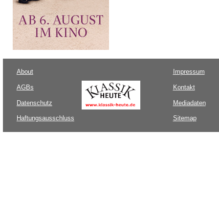
About
Impressum
AGBs
Kontakt
Datenschutz
Mediadaten
Haftungsausschluss
Sitemap