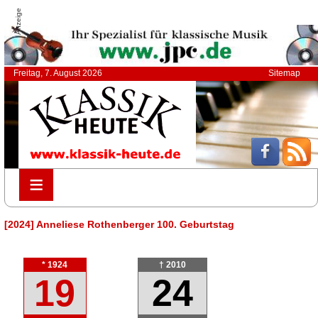
Anzeige
Freitag, 7. August 2026
Sitemap
≡
≡
[2024] Anneliese Rothenberger 100. Geburtstag
* 1924
† 2010
19
24