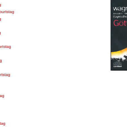
g
burtstag
g
g
urtstag
g
rtstag
tag
tag