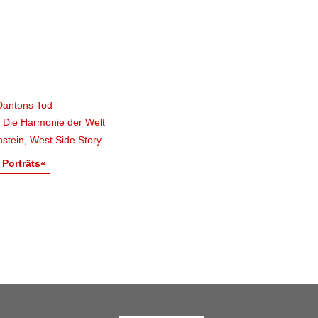
Dantons Tod
, Die Harmonie der Welt
stein, West Side Story
 Porträts«