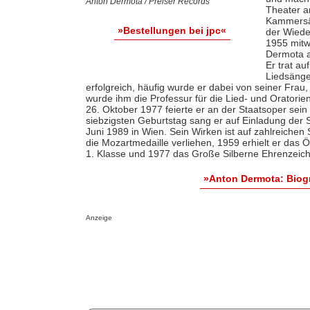
Anton Dermota / Preiser Records
Theater a
Kammersän
»Bestellungen bei jpc«
der Wiede
1955 mitw
Dermota a
Er trat au
Liedsänge
erfolgreich, häufig wurde er dabei von seiner Frau,
wurde ihm die Professur für die Lied- und Orator
26. Oktober 1977 feierte er an der Staatsoper sei
siebzigsten Geburtstag sang er auf Einladung der 
Juni 1989 in Wien. Sein Wirken ist auf zahlreiche
die Mozartmedaille verliehen, 1959 erhielt er das 
1. Klasse und 1977 das Große Silberne Ehrenzeiche
»Anton Dermota: Biog
Anzeige