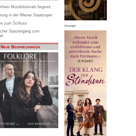
rrhein Musikfestivals beginnt
rung in der Wiener Staatsoper
en zum Schluss
Anzeige
scher Spaziergang zum
rt
Neue Besprechungen