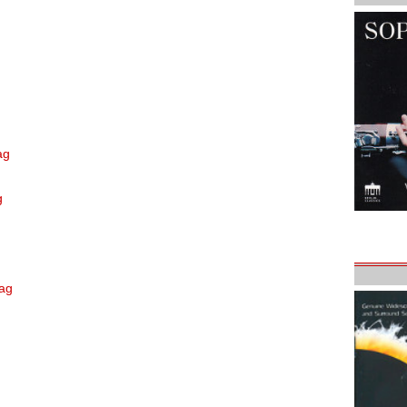
ag
g
tag