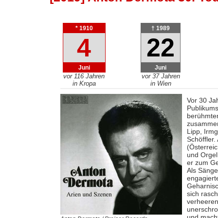
* 1910
† 1989
4
22
Juni
Juni
vor 116 Jahren
vor 37 Jahren
in Kropa
in Wien
Vor 30 Ja
Publikums
berühmten
zusammen 
Lipp, Irm
Schöffler
(Österrei
und Orgel
er zum Ge
Als Sänge
engagiert
Geharnisc
sich rasc
verheerend
unerschro
und macht