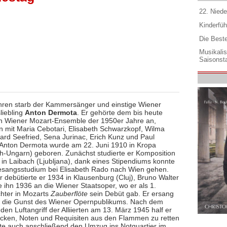
22. Niede
Kinderfüh
Die Best
Musikali
Saisonsta
hren starb der Kammersänger und einstige Wiener
liebling
Anton Dermota
. Er gehörte dem bis heute
 Wiener Mozart-Ensemble der 1950er Jahre an,
mit Maria Cebotari, Elisabeth Schwarzkopf, Wilma
gard Seefried, Sena Jurinac, Erich Kunz und Paul
. Anton Dermota wurde am 22. Juni 1910 in Kropa
ch-Ungarn) geboren. Zunächst studierte er Komposition
 in Laibach (Ljubljana), dank eines Stipendiums konnte
sangsstudium bei Elisabeth Rado nach Wien gehen.
r debütierte er 1934 in Klausenburg (Cluj), Bruno Walter
e ihn 1936 an die Wiener Staatsoper, wo er als 1.
hter in Mozarts
Zauberflöte
sein Debüt gab. Er ersang
h die Gunst des Wiener Opernpublikums. Nach dem
en Luftangriff der Alliierten am 13. März 1945 half er
cken, Noten und Requisiten aus den Flammen zu retten
e auch anschließend den Umzug ins Notquartier im