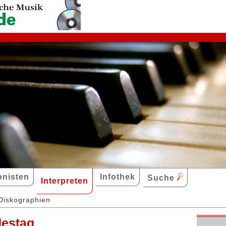
nisten
Infothek
Suche
Interpreten
Diskographien
destag