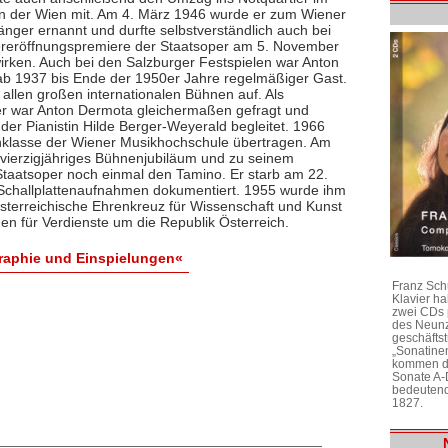
n der Wien mit. Am 4. März 1946 wurde er zum Wiener
ger ernannt und durfte selbstverständlich auch bei
reröffnungspremiere der Staatsoper am 5. November
irken. Auch bei den Salzburger Festspielen war Anton
b 1937 bis Ende der 1950er Jahre regelmäßiger Gast.
f allen großen internationalen Bühnen auf. Als
r war Anton Dermota gleichermaßen gefragt und
 der Pianistin Hilde Berger-Weyerald begleitet. 1966
ienklasse der Wiener Musikhochschule übertragen. Am
n vierzigjähriges Bühnenjubiläum und zu seinem
Staatsoper noch einmal den Tamino. Er starb am 22.
n Schallplattenaufnahmen dokumentiert. 1955 wurde ihm
Österreichische Ehrenkreuz für Wissenschaft und Kunst
n für Verdienste um die Republik Österreich.
raphie und Einspielungen«
Franz Sch
Klavier h
zwei CDs 
des Neunz
geschäftst
„Sonatine
kommen di
Sonate A-
bedeutend
1827.