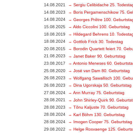
14.08.2021
→ Sergiu Celibidache 25. Todesta
14.08.2023
→ Boris Pergamenschikow 75. Ge
14.08.2024
→ Georges Prêtre 100. Geburtsta
15.08.2025
→ Aldo Ciccolini 100. Geburtstag
18.08.2019
→ Hildegard Behrens 10. Todesta
18.08.2024
→ Gottlob Frick 30. Todestag
20.08.2015
→ Borodin Quartett feiert 70. Geb
21.08.2023
→ Janet Baker 90. Geburtstag
23.08.2017
→ Antonio Meneses 60. Geburtsta
25.08.2020
→ José van Dam 80. Geburtstag
26.08.2023
→ Wolfgang Sawallisch 100. Gebu
26.08.2023
→ Dina Ugorskaja 50. Geburtstag
27.08.2024
→ Ann Murray 75. Geburtstag
28.08.2021
→ John Shirley-Quirk 90. Geburts
28.08.2023
→ Tõnu Kaljuste 70. Geburtstag
28.08.2024
→ Karl Böhm 130. Geburtstag
28.08.2024
→ Imogen Cooper 75. Geburtstag
29.08.2022
→ Helge Rosvaenge 125. Geburts