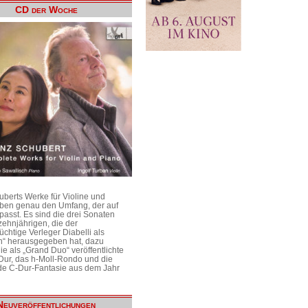
CD der Woche
uberts Werke für Violine und
aben genau den Umfang, der auf
passt. Es sind die drei Sonaten
ehnjährigen, die der
üchtige Verleger Diabelli als
n“ herausgegeben hat, dazu
e als „Grand Duo“ veröffentlichte
Dur, das h-Moll-Rondo und die
e C-Dur-Fantasie aus dem Jahr
Neuveröffentlichungen