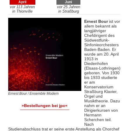
April
Juni
vor 113 Jahren
vor 25 Jahren
in Thionville
in Straßburg
Ernest Bour
ist vor
allem bekannt als
langjähriger
Chefdirigent des
Südwestfunk-
Sinfonieorchesters
Baden-Baden. Er
wurde am 20. April
1913 in
Diedenhofen
(Elsass-Lothringen)
geboren. Von 1930
bis 1933 studierte
er am
Konservatorium
Straßburg Klavier,
Ernest Bour / Ensemble Modern
Orgel und
Musiktheorie. Dazu
nahm er an
»Bestellungen bei jpc«
Dirigierkursen von
Hermann
Scherchen teil.
Nach
Studienabschluss trat er seine erste Anstellung als Chorchef