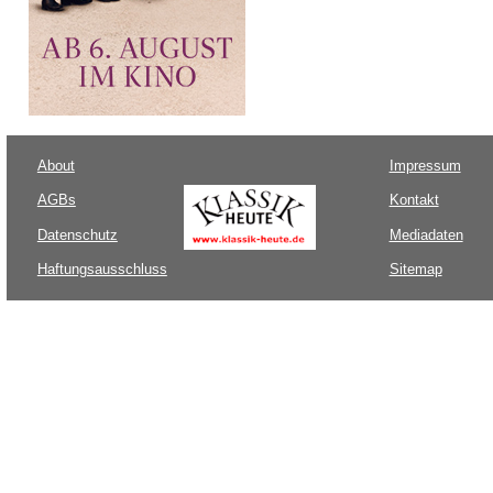
About
Impressum
AGBs
Kontakt
Datenschutz
Mediadaten
Haftungsausschluss
Sitemap