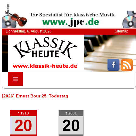
Anzeige
Donnerstag, 6. August 2026
Sitemap
≡
≡
[2026] Ernest Bour 25. Todestag
* 1913
† 2001
20
20