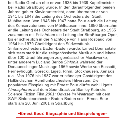
bei Radio Genf an ehe er von 1935 bis 1939 Kapellmeister
bei Radio Straßburg wurde. In den darauffolgenden beiden
Jahren gab er Klavierunterricht, dann übernahm er von
1941 bis 1947 die Leitung des Orchesters der Stadt
Mühlhausen. Von 1945 bis 1947 hatte Bour auch die Leitung
des Konservatoriums von Mühlhausen inne. 1950 übernahm
er die Leitung des Orchesters der Stadt Straßburg, ab 1955
zusammen mit Fritz Adam die Leitung der Straßburger Oper,
bis er schließlich in der Nachfolge von Hans Rosbaud von
1964 bis 1979 Chefdirigent des Südwestfunk-
Sinfonieorchesters Baden-Baden wurde. Ernest Bour setzte
sich stets stark für die zeitgenössische Musik ein und leitete
über 100 Uraufführungen zeigenössischer Musikwerke,
unter anderem Luciano Berios
Sinfonia
während der
Donaueschinger Musiktage 1969 sowie Werke von Bussotti,
Ferneyhough, Górecki, Ligeti, Rihm, Stockhausen, Xenakis
u.a.. Von 1976 bis 1987 war er ständiger Gastdirigent des
Holländischen Rundfunkorchesters Hilversum. Die
populärste Einspielung mit Ernest Bour dürfte wohl Ligetis
Atmospheres
auf dem Soundtrack zu Stanley Kubricks
Science Fiction Film
2001: Odysse im Weltraum
mit dem
SWF-Sinfonieorchester Baden-Baden sein. Ernest Bour
starb am 20. Juni 2001 in Straßburg.
»Ernest Bour: Biographie und Einspielungen«