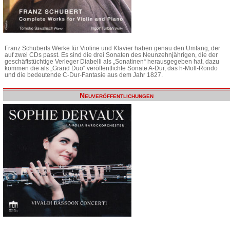
Franz Schuberts Werke für Violine und Klavier haben genau den Umfang, der
auf zwei CDs passt. Es sind die drei Sonaten des Neunzehnjährigen, die der
geschäftstüchtige Verleger Diabelli als „Sonatinen“ herausgegeben hat, dazu
kommen die als „Grand Duo“ veröffentlichte Sonate A-Dur, das h-Moll-Rondo
und die bedeutende C-Dur-Fantasie aus dem Jahr 1827.
Neuveröffentlichungen