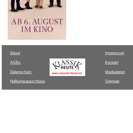
About
Impressum
AGBs
Kontakt
Datenschutz
Mediadaten
Haftungsausschluss
Sitemap