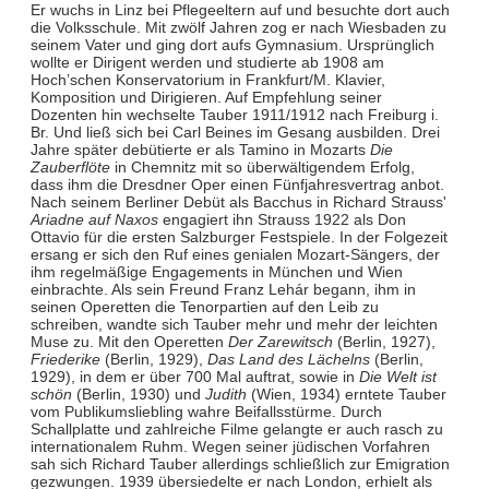
Er wuchs in Linz bei Pflegeeltern auf und besuchte dort auch
die Volksschule. Mit zwölf Jahren zog er nach Wiesbaden zu
seinem Vater und ging dort aufs Gymnasium. Ursprünglich
wollte er Dirigent werden und studierte ab 1908 am
Hoch’schen Konservatorium in Frankfurt/M. Klavier,
Komposition und Dirigieren. Auf Empfehlung seiner
Dozenten hin wechselte Tauber 1911/1912 nach Freiburg i.
Br. Und ließ sich bei Carl Beines im Gesang ausbilden. Drei
Jahre später debütierte er als Tamino in Mozarts
Die
Zauberflöte
in Chemnitz mit so überwältigendem Erfolg,
dass ihm die Dresdner Oper einen Fünfjahresvertrag anbot.
Nach seinem Berliner Debüt als Bacchus in Richard Strauss'
Ariadne auf Naxos
engagiert ihn Strauss 1922 als Don
Ottavio für die ersten Salzburger Festspiele. In der Folgezeit
ersang er sich den Ruf eines genialen Mozart-Sängers, der
ihm regelmäßige Engagements in München und Wien
einbrachte. Als sein Freund Franz Lehár begann, ihm in
seinen Operetten die Tenorpartien auf den Leib zu
schreiben, wandte sich Tauber mehr und mehr der leichten
Muse zu. Mit den Operetten
Der Zarewitsch
(Berlin, 1927),
Friederike
(Berlin, 1929),
Das Land des Lächelns
(Berlin,
1929), in dem er über 700 Mal auftrat, sowie in
Die Welt ist
schön
(Berlin, 1930) und
Judith
(Wien, 1934) erntete Tauber
vom Publikumsliebling wahre Beifallsstürme. Durch
Schallplatte und zahlreiche Filme gelangte er auch rasch zu
internationalem Ruhm. Wegen seiner jüdischen Vorfahren
sah sich Richard Tauber allerdings schließlich zur Emigration
gezwungen. 1939 übersiedelte er nach London, erhielt als