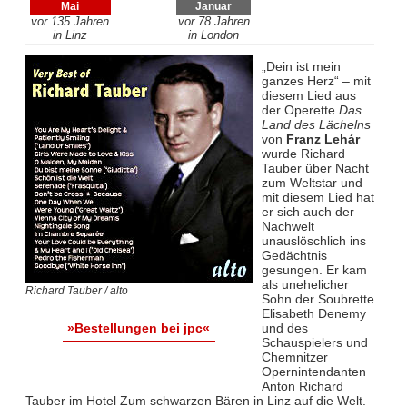
Mai
Januar
vor 135 Jahren
vor 78 Jahren
in Linz
in London
„Dein ist mein
ganzes Herz“ – mit
diesem Lied aus
der Operette
Das
Land des Lächelns
von
Franz Lehár
wurde Richard
Tauber über Nacht
zum Weltstar und
mit diesem Lied hat
er sich auch der
Nachwelt
unauslöschlich ins
Gedächtnis
gesungen. Er kam
als unehelicher
Richard Tauber / alto
Sohn der Soubrette
Elisabeth Denemy
und des
»Bestellungen bei jpc«
Schauspielers und
Chemnitzer
Opernintendanten
Anton Richard
Tauber im Hotel Zum schwarzen Bären in Linz auf die Welt.