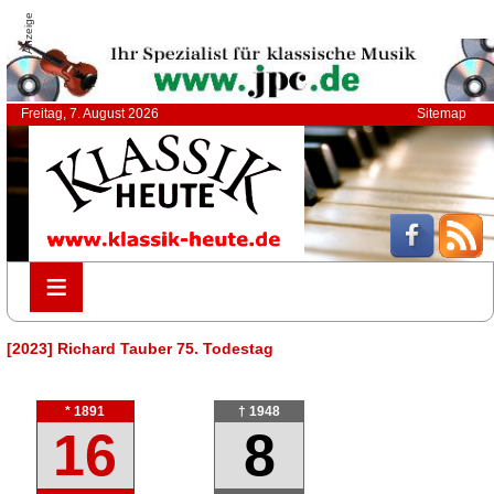
Anzeige
Freitag, 7. August 2026
Sitemap
≡
≡
[2023] Richard Tauber 75. Todestag
* 1891
† 1948
16
8