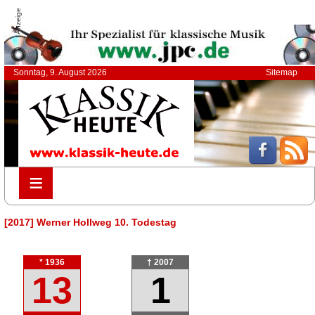
Anzeige
Sonntag, 9. August 2026
Sitemap
≡
≡
[2017] Werner Hollweg 10. Todestag
* 1936
† 2007
13
1