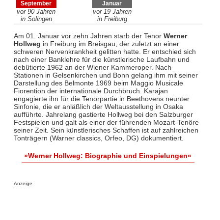
September
Januar
vor 90 Jahren
vor 19 Jahren
in Solingen
in Freiburg
Am 01. Januar vor zehn Jahren starb der Tenor
Werner
Hollweg
in Freiburg im Breisgau, der zuletzt an einer
schweren Nervenkrankheit gelitten hatte. Er entschied sich
nach einer Banklehre für die künstlerische Laufbahn und
debütierte 1962 an der Wiener Kammeroper. Nach
Stationen in Gelsenkirchen und Bonn gelang ihm mit seiner
Darstellung des Belmonte 1969 beim Maggio Musicale
Fiorention der internationale Durchbruch. Karajan
engagierte ihn für die Tenorpartie in Beethovens neunter
Sinfonie, die er anläßlich der Weltausstellung in Osaka
aufführte. Jahrelang gastierte Hollweg bei den Salzburger
Festspielen und galt als einer der führenden Mozart-Tenöre
seiner Zeit. Sein künstlerisches Schaffen ist auf zahlreichen
Tonträgern (Warner classics, Orfeo, DG) dokumentiert.
»Werner Hollweg: Biographie und Einspielungen«
Anzeige