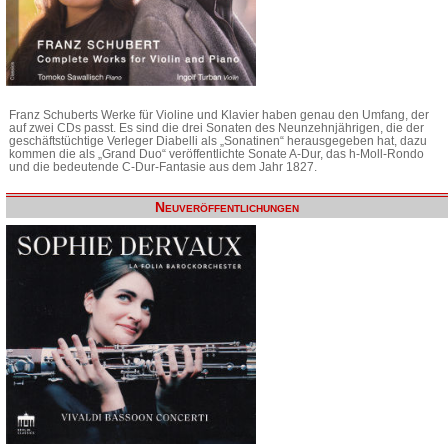
Franz Schuberts Werke für Violine und Klavier haben genau den Umfang, der
auf zwei CDs passt. Es sind die drei Sonaten des Neunzehnjährigen, die der
geschäftstüchtige Verleger Diabelli als „Sonatinen“ herausgegeben hat, dazu
kommen die als „Grand Duo“ veröffentlichte Sonate A-Dur, das h-Moll-Rondo
und die bedeutende C-Dur-Fantasie aus dem Jahr 1827.
Neuveröffentlichungen