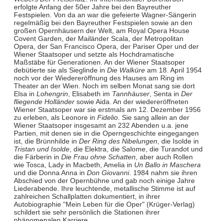
erfolgte Anfang der 50er Jahre bei den Bayreuther
Festspielen. Von da an war die gefeierte Wagner-Sängerin
regelmäßig bei den Bayreuther Festspielen sowie an den
großen Opernhäusern der Welt, am Royal Opera House
Covent Garden, der Mailänder Scala, der Metropolitan
Opera, der San Francisco Opera, der Pariser Oper und der
Wiener Staatsoper und setzte als Hochdramatische
Maßstäbe für Generationen. An der Wiener Staatsoper
debütierte sie als Sieglinde in
Die Walküre
am 18. April 1954
noch vor der Wiedereröffnung des Hauses am Ring im
Theater an der Wien. Noch im selben Monat sang sie dort
Elsa in
Lohengrin
, Elisabeth im
Tannhäuser
, Senta in
Der
fliegende Holländer
sowie Aida. An der wiedereröffneten
Wiener Staatsoper war sie erstmals am 12. Dezember 1956
zu erleben, als Leonore in
Fidelio
. Sie sang allein an der
Wiener Staatsoper insgesamt an 232 Abenden u.a. jene
Partien, mit denen sie in die Operngeschichte eingegangen
ist, die Brünnhilde in
Der Ring des Nibelungen
, die Isolde in
Tristan und Isolde
, die Elektra, die Salome, die Turandot und
die Färberin in
Die Frau ohne Schatten
, aber auch Rollen
wie Tosca, Lady in Macbeth, Amelia in
Un Ballo in Maschera
und die Donna Anna in
Don Giovanni
. 1984 nahm sie ihren
Abschied von der Opernbühne und gab noch einige Jahre
Liederabende. Ihre leuchtende, metallische Stimme ist auf
zahlreichen Schallplatten dokumentiert, in ihrer
Autobiographie "Mein Leben für die Oper" (Krüger-Verlag)
schildert sie sehr persönlich die Stationen ihrer
phänomenalen Karriere.