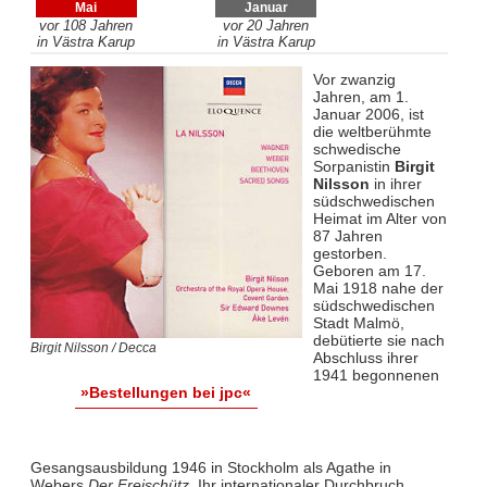
Mai
Januar
vor 108 Jahren
vor 20 Jahren
in Västra Karup
in Västra Karup
Vor zwanzig
Jahren, am 1.
Januar 2006, ist
die weltberühmte
schwedische
Sorpanistin
Birgit
Nilsson
in ihrer
südschwedischen
Heimat im Alter von
87 Jahren
gestorben.
Geboren am 17.
Mai 1918 nahe der
südschwedischen
Stadt Malmö,
debütierte sie nach
Birgit Nilsson / Decca
Abschluss ihrer
1941 begonnenen
»Bestellungen bei jpc«
Gesangsausbildung 1946 in Stockholm als Agathe in
Webers
Der Freischütz
. Ihr internationaler Durchbruch