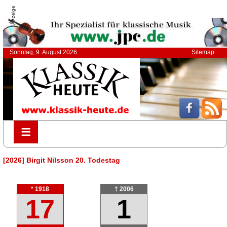
Anzeige
Sonntag, 9. August 2026
Sitemap
≡
≡
[2026] Birgit Nilsson 20. Todestag
* 1918
† 2006
17
1