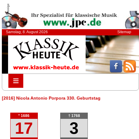
Anzeige
Samstag, 8. August 2026
Sitemap
≡
≡
[2016] Nicola Antonio Porpora 330. Geburtstag
* 1686
† 1768
17
3