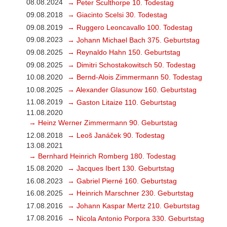
08.08.2024
→ Peter Sculthorpe 10. Todestag
09.08.2018
→ Giacinto Scelsi 30. Todestag
09.08.2019
→ Ruggero Leoncavallo 100. Todestag
09.08.2023
→ Johann Michael Bach 375. Geburtstag
09.08.2025
→ Reynaldo Hahn 150. Geburtstag
09.08.2025
→ Dimitri Schostakowitsch 50. Todestag
10.08.2020
→ Bernd-Alois Zimmermann 50. Todestag
10.08.2025
→ Alexander Glasunow 160. Geburtstag
11.08.2019
→ Gaston Litaize 110. Geburtstag
11.08.2020
→ Heinz Werner Zimmermann 90. Geburtstag
12.08.2018
→ Leoš Janáček 90. Todestag
13.08.2021
→ Bernhard Heinrich Romberg 180. Todestag
15.08.2020
→ Jacques Ibert 130. Geburtstag
16.08.2023
→ Gabriel Pierné 160. Geburtstag
16.08.2025
→ Heinrich Marschner 230. Geburtstag
17.08.2016
→ Johann Kaspar Mertz 210. Geburtstag
17.08.2016
→ Nicola Antonio Porpora 330. Geburtstag