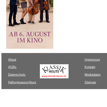
About
Impressum
AGBs
Kontakt
Datenschutz
Mediadaten
Haftungsausschluss
Sitemap