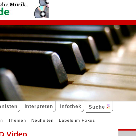
nisten
Interpreten
Infothek
Suche
en
Themen
Neuheiten
Labels im Fokus
D Video