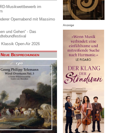
ARD-Musikwettbewerb im
am
nderer Opernabend mit Massimo
Anzeige
en und Gehen“ - Das
dtebundfestival
 Klassik Open-Air 2026
Neue Besprechungen