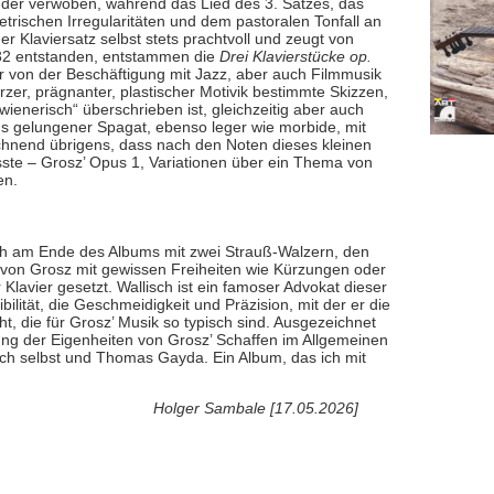
nder verwoben, während das Lied des 3. Satzes, das
trischen Irregularitäten und dem pastoralen Tonfall an
der Klaviersatz selbst stets prachtvoll und zeugt von
932 entstanden, entstammen die
Drei Klavierstücke op.
r von der Beschäftigung mit Jazz, aber auch Filmmusik
urzer, prägnanter, plastischer Motivik bestimmte Skizzen,
„wienerisch“ überschrieben ist, gleichzeitig aber auch
s gelungener Spagat, ebenso leger wie morbide, mit
chnend übrigens, dass nach den Noten dieses kleinen
sste – Grosz’ Opus 1, Variationen über ein Thema von
en.
ch am Ende des Albums mit zwei Strauß-Walzern, den
von Grosz mit gewissen Freiheiten wie Kürzungen oder
Klavier gesetzt. Wallisch ist ein famoser Advokat dieser
ilität, die Geschmeidigkeit und Präzision, mit der er die
t, die für Grosz’ Musik so typisch sind. Ausgezeichnet
nung der Eigenheiten von Grosz’ Schaffen im Allgemeinen
lisch selbst und Thomas Gayda. Ein Album, das ich mit
Holger Sambale [17.05.2026]