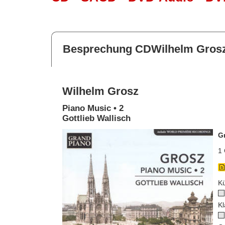
Besprechung CDWilhelm Gros
Wilhelm Grosz
Piano Music • 2
Gottlieb Wallisch
G
1 
Kü
Kl