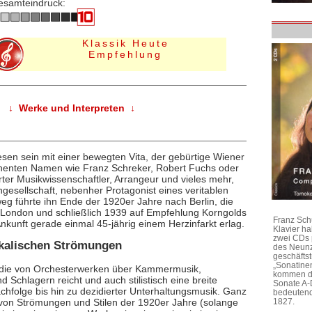
esamteindruck:
Klassik Heute
Empfehlung
↓ Werke und Interpreten ↓
wesen sein mit einer bewegten Vita, der gebürtige Wiener
nenten Namen wie Franz Schreker, Robert Fuchs oder
rter Musikwissenschaftler, Arrangeur und vieles mehr,
tengesellschaft, nebenher Protagonist eines veritablen
eg führte ihn Ende der 1920er Jahre nach Berlin, die
h London und schließlich 1939 auf Empfehlung Korngolds
Franz Sch
nkunft gerade einmal 45-jährig einem Herzinfarkt erlag.
Klavier h
zwei CDs 
ikalischen Strömungen
des Neunz
geschäftst
„Sonatine
ik, die von Orchesterwerken über Kammermusik,
kommen di
Schlagern reicht und auch stilistisch eine breite
Sonate A-
hfolge bis hin zu dezidierter Unterhaltungsmusik. Ganz
bedeutend
l von Strömungen und Stilen der 1920er Jahre (solange
1827.