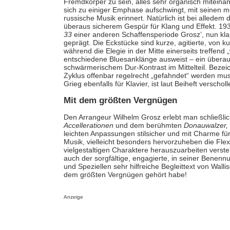
Fremdkörper zu sein, alles sehr organisch miteina
sich zu einiger Emphase aufschwingt, mit seinen me
russische Musik erinnert. Natürlich ist bei alledem 
überaus sicherem Gespür für Klang und Effekt. 1
33
einer anderen Schaffensperiode Grosz’, nun kla
geprägt. Die Eckstücke sind kurze, agitierte, von k
während die Elegie in der Mitte einerseits treffend 
entschiedene Bluesanklänge ausweist – ein überau
schwärmerischem Dur-Kontrast im Mittelteil. Bezei
Zyklus offenbar regelrecht „gefahndet“ werden mu
Grieg ebenfalls für Klavier, ist laut Beiheft verscholl
Mit dem größten Vergnügen
Den Arrangeur Wilhelm Grosz erlebt man schließli
Accellerationen
und dem berühmten
Donauwalzer,
leichten Anpassungen stilsicher und mit Charme für 
Musik, vielleicht besonders hervorzuheben die Flexib
vielgestaltigen Charaktere herauszuarbeiten versteh
auch der sorgfältige, engagierte, in seiner Benen
und Speziellen sehr hilfreiche Begleittext von Wal
dem größten Vergnügen gehört habe!
Anzeige