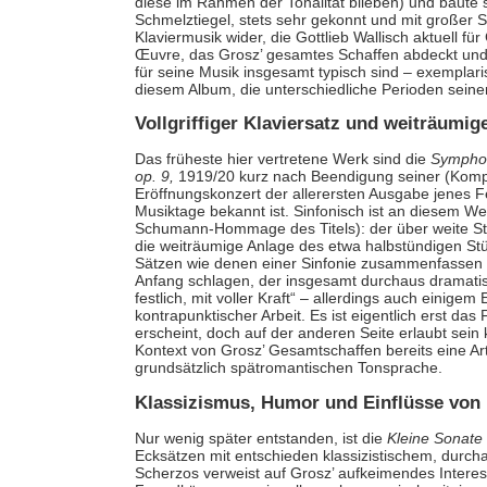
diese im Rahmen der Tonalität blieben) und baute s
Schmelztiegel, stets sehr gekonnt und mit großer So
Klaviermusik wider, die Gottlieb Wallisch aktuell fü
Œuvre, das Grosz’ gesamtes Schaffen abdeckt und i
für seine Musik insgesamt typisch sind – exemplar
diesem Album, die unterschiedliche Perioden seine
Vollgriffiger Klaviersatz und weiträumig
Das früheste hier vertretene Werk sind die
Symphon
op. 9,
1919/20 kurz nach Beendigung seiner (Kompo
Eröffnungskonzert der allerersten Ausgabe jenes F
Musiktage bekannt ist. Sinfonisch ist an diesem We
Schumann-Hommage des Titels): der über weite Strec
die weiträumige Anlage des etwa halbstündigen Stüc
Sätzen wie denen einer Sinfonie zusammenfassen 
Anfang schlagen, der insgesamt durchaus dramatisc
festlich, mit voller Kraft“ – allerdings auch einig
kontrapunktischer Arbeit. Es ist eigentlich erst das
erscheint, doch auf der anderen Seite erlaubt sei
Kontext von Grosz’ Gesamtschaffen bereits eine A
grundsätzlich spätromantischen Tonsprache.
Klassizismus, Humor und Einflüsse von
Nur wenig später entstanden, ist die
Kleine Sonate
Ecksätzen mit entschieden klassizistischem, durc
Scherzos verweist auf Grosz’ aufkeimendes Interess