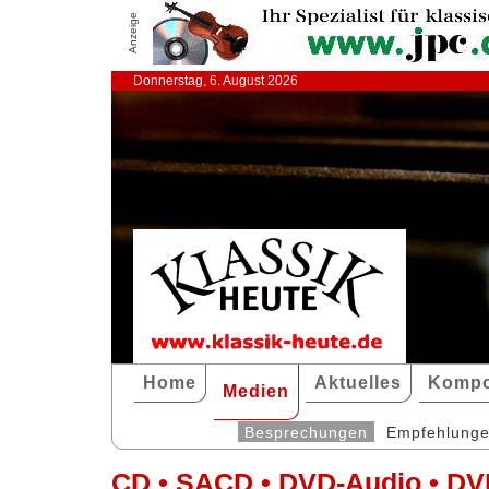
Anzeige
Donnerstag, 6. August 2026
Home
Aktuelles
Kompo
Medien
Besprechungen
Empfehlung
CD • SACD • DVD-Audio • DV