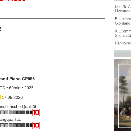
Der 75. 
Livestre
Ein beso
Giordano
z
9. „Komm
Sechsstä
Hannover
rand Piano GP956
CD • 69min • 2025
17.05.2026
nstlerische Qualität:
angqualität: