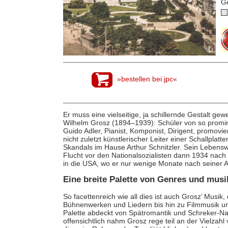
G
»bestellen bei jpc«
Er muss eine vielseitige, ja schillernde Gestalt ge
Wilhelm Grosz (1894–1939): Schüler von so promi
Guido Adler, Pianist, Komponist, Dirigent, promovie
nicht zuletzt künstlerischer Leiter einer Schallplat
Skandals im Hause Arthur Schnitzler. Sein Lebensw
Flucht vor den Nationalsozialisten dann 1934 nac
in die USA, wo er nur wenige Monate nach seiner A
Eine breite Palette von Genres und mus
So facettenreich wie all dies ist auch Grosz’ Mus
Bühnenwerken und Liedern bis hin zu Filmmusik und 
Palette abdeckt von Spätromantik und Schreker-Nac
offensichtlich nahm Grosz rege teil an der Vielzah