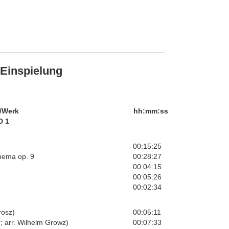
Einspielung
/Werk
hh:mm:ss
D 1
00:15:25
hema op. 9
00:28:27
00:04:15
00:05:26
00:02:34
rosz)
00:05:11
 arr. Wilhelm Growz)
00:07:33