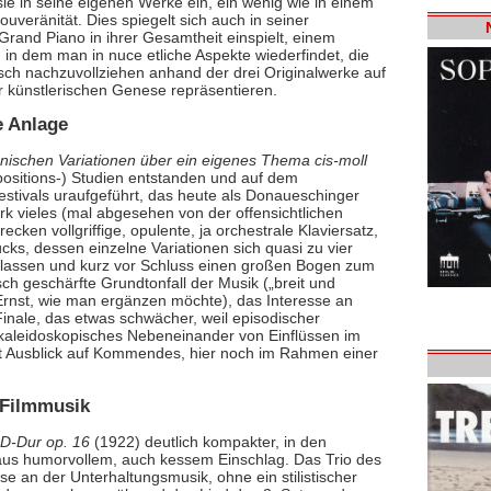
ie in seine eigenen Werke ein, ein wenig wie in einem
uveränität. Dies spiegelt sich auch in seiner
r Grand Piano in ihrer Gesamtheit einspielt, einem
n dem man in nuce etliche Aspekte wiederfindet, die
isch nachzuvollziehen anhand der drei Originalwerke auf
r künstlerischen Genese repräsentieren.
e Anlage
ischen Variationen über ein eigenes Thema cis-moll
sitions-) Studien entstanden und auf dem
estivals uraufgeführt, das heute als Donaueschinger
rk vieles (mal abgesehen von der offensichtlichen
ken vollgriffige, opulente, ja orchestrale Klaviersatz,
ks, dessen einzelne Variationen sich quasi zu vier
lassen und kurz vor Schluss einen großen Bogen zum
h geschärfte Grundtonfall der Musik („breit und
em Ernst, wie man ergänzen möchte), das Interesse an
 Finale, das etwas schwächer, weil episodischer
n kaleidoskopisches Nebeneinander von Einflüssen im
rt Ausblick auf Kommendes, hier noch im Rahmen einer
 Filmmusik
 D-Dur op. 16
(1922) deutlich kompakter, in den
haus humorvollem, auch kessem Einschlag. Das Trio des
e an der Unterhaltungsmusik, ohne ein stilistischer