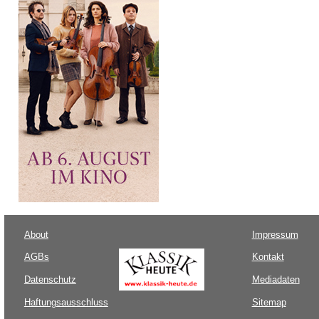
About
Impressum
AGBs
Kontakt
Datenschutz
Mediadaten
Haftungsausschluss
Sitemap