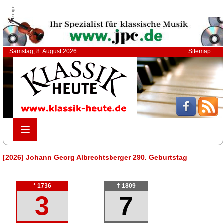
Anzeige
Samstag, 8. August 2026
Sitemap
≡
≡
[2026] Johann Georg Albrechtsberger 290. Geburtstag
* 1736
† 1809
3
7