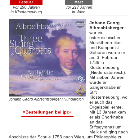
Februar
März
vor 290 Jahren
vor 217 Jahren
in Klosterneuburg
in Wien
Johann Georg
Albrechtsberger
war ein
österreichischer
Musiktheoretiker
und Komponist.
Geboren wurde er
am 3. Februar
1736 in
Klosterneuburg
(Niederösterreich).
Mit sieben Jahren
wurde er
Sängerknabe im
Stift
Klosterneuburg, wo
Johann Georg Albrechtsberger / Hungaroton
er auch das
Orgelspiel lernte.
Mit 13 Jahren kam
»Bestellungen bei jpc«
er als Chorknabe
an das
Stiftsgymnasium
Melk und ging nach
Abschluss der Schule 1753 nach Wien, um Philosophie zu