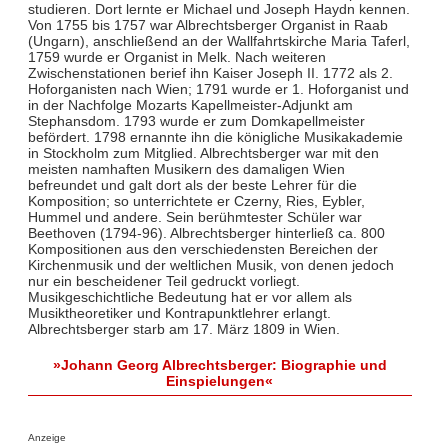
studieren. Dort lernte er Michael und Joseph Haydn kennen.
Von 1755 bis 1757 war Albrechtsberger Organist in Raab
(Ungarn), anschließend an der Wallfahrtskirche Maria Taferl,
1759 wurde er Organist in Melk. Nach weiteren
Zwischenstationen berief ihn Kaiser Joseph II. 1772 als 2.
Hoforganisten nach Wien; 1791 wurde er 1. Hoforganist und
in der Nachfolge Mozarts Kapellmeister-Adjunkt am
Stephansdom. 1793 wurde er zum Domkapellmeister
befördert. 1798 ernannte ihn die königliche Musikakademie
in Stockholm zum Mitglied. Albrechtsberger war mit den
meisten namhaften Musikern des damaligen Wien
befreundet und galt dort als der beste Lehrer für die
Komposition; so unterrichtete er Czerny, Ries, Eybler,
Hummel und andere. Sein berühmtester Schüler war
Beethoven (1794-96). Albrechtsberger hinterließ ca. 800
Kompositionen aus den verschiedensten Bereichen der
Kirchenmusik und der weltlichen Musik, von denen jedoch
nur ein bescheidener Teil gedruckt vorliegt.
Musikgeschichtliche Bedeutung hat er vor allem als
Musiktheoretiker und Kontrapunktlehrer erlangt.
Albrechtsberger starb am 17. März 1809 in Wien.
»Johann Georg Albrechtsberger: Biographie und
Einspielungen«
Anzeige