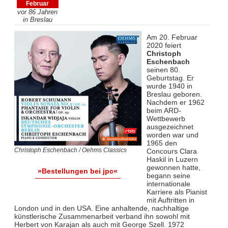
Februar
vor 86 Jahren
in Breslau
Am 20. Februar
2020 feiert
Christoph
Eschenbach
seinen 80.
Geburtstag. Er
wurde 1940 in
Breslau geboren.
Nachdem er 1962
beim ARD-
Wettbewerb
ausgezeichnet
worden war und
1965 den
Christoph Eschenbach / Oehms Classics
Concours Clara
Haskil in Luzern
gewonnen hatte,
»Bestellungen bei jpc«
begann seine
internationale
Karriere als Pianist
mit Auftritten in
London und in den USA. Eine anhaltende, nachhaltige
künstlerische Zusammenarbeit verband ihn sowohl mit
Herbert von Karajan als auch mit George Szell. 1972