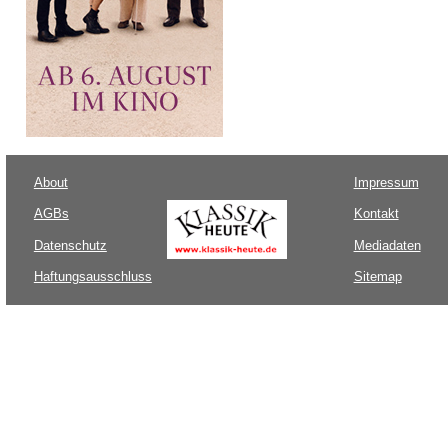
About
Impressum
AGBs
Kontakt
Datenschutz
Mediadaten
Haftungsausschluss
Sitemap