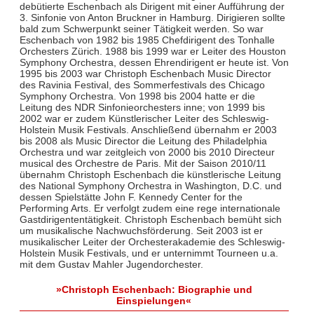
debütierte Eschenbach als Dirigent mit einer Aufführung der
3. Sinfonie von Anton Bruckner in Hamburg. Dirigieren sollte
bald zum Schwerpunkt seiner Tätigkeit werden. So war
Eschenbach von 1982 bis 1985 Chefdirigent des Tonhalle
Orchesters Zürich. 1988 bis 1999 war er Leiter des Houston
Symphony Orchestra, dessen Ehrendirigent er heute ist. Von
1995 bis 2003 war Christoph Eschenbach Music Director
des Ravinia Festival, des Sommerfestivals des Chicago
Symphony Orchestra. Von 1998 bis 2004 hatte er die
Leitung des NDR Sinfonieorchesters inne; von 1999 bis
2002 war er zudem Künstlerischer Leiter des Schleswig-
Holstein Musik Festivals. Anschließend übernahm er 2003
bis 2008 als Music Director die Leitung des Philadelphia
Orchestra und war zeitgleich von 2000 bis 2010 Directeur
musical des Orchestre de Paris. Mit der Saison 2010/11
übernahm Christoph Eschenbach die künstlerische Leitung
des National Symphony Orchestra in Washington, D.C. und
dessen Spielstätte John F. Kennedy Center for the
Performing Arts. Er verfolgt zudem eine rege internationale
Gastdirigententätigkeit. Christoph Eschenbach bemüht sich
um musikalische Nachwuchsförderung. Seit 2003 ist er
musikalischer Leiter der Orchesterakademie des Schleswig-
Holstein Musik Festivals, und er unternimmt Tourneen u.a.
mit dem Gustav Mahler Jugendorchester.
»Christoph Eschenbach: Biographie und
Einspielungen«