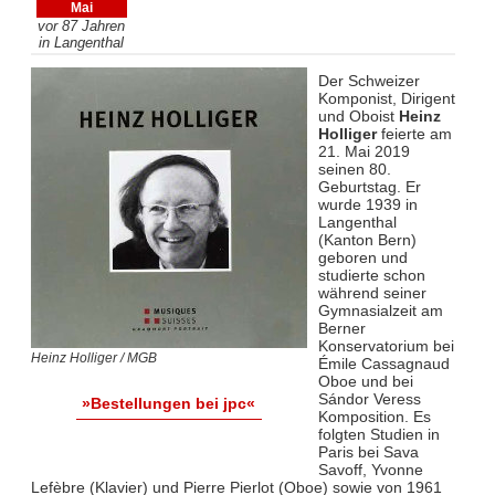
Mai
vor 87 Jahren
in Langenthal
Der Schweizer
Komponist, Dirigent
und Oboist
Heinz
Holliger
feierte am
21. Mai 2019
seinen 80.
Geburtstag. Er
wurde 1939 in
Langenthal
(Kanton Bern)
geboren und
studierte schon
während seiner
Gymnasialzeit am
Berner
Konservatorium bei
Heinz Holliger / MGB
Émile Cassagnaud
Oboe und bei
Sándor Veress
»Bestellungen bei jpc«
Komposition. Es
folgten Studien in
Paris bei Sava
Savoff, Yvonne
Lefèbre (Klavier) und Pierre Pierlot (Oboe) sowie von 1961