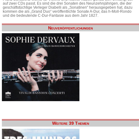
auf zwei CDs passt. Es sind die drei Sonaten des Neunzehnjährigen, die der
geschäftstüchtige Verleger Diabelli als „Sonatinen“ herausgegeben hat, dazu
kommen die als „Grand Duo“ veröffentlichte Sonate A-Dur, das h-Moll-Rondo
und die bedeutende C-Dur-Fantasie aus dem Jahr 1827.
Neuveröffentlichungen
Weitere 39 Themen