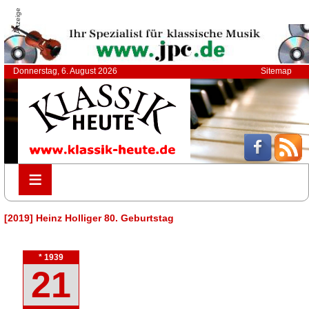
Anzeige
Donnerstag, 6. August 2026
Sitemap
≡
≡
[2019] Heinz Holliger 80. Geburtstag
* 1939
21