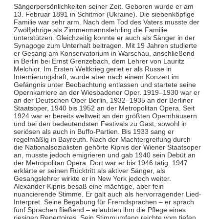
Sängerpersönlichkeiten seiner Zeit. Geboren wurde er am
13. Februar 1891 in Schitmor (Ukraine). Die siebenköpfige
Familie war sehr arm. Nach dem Tod des Vaters musste der
Zwölfjährige als Zimmermannslehrling die Familie
unterstützen. Gleichzeitig konnte er auch als Sänger in der
Synagoge zum Unterhalt beitragen. Mit 19 Jahren studierte
er Gesang am Konservatorium in Warschau, anschließend
in Berlin bei Ernst Grenzebach, dem Lehrer von Lauritz
Melchior. Im Ersten Weltkrieg geriet er als Russe in
Internierungshaft, wurde aber nach einem Konzert im
Gefängnis unter Beobachtung entlassen und startete seine
Opernkarriere an der Wiesbadener Oper. 1919–1930 war er
an der Deutschen Oper Berlin, 1932–1935 an der Berliner
Staatsoper, 1940 bis 1952 an der Metropolitan Opera. Seit
1924 war er bereits weltweit an den größten Opernhäusern
und bei den bedeutendsten Festivals zu Gast, sowohl in
seriösen als auch in Buffo-Partien. Bis 1933 sang er
regelmäßig in Bayreuth. Nach der Machtergreifung durch
die Nationalsozialisten gehörte Kipnis der Wiener Staatsoper
an, musste jedoch emigrieren und gab 1940 sein Debüt an
der Metropolitan Opera. Dort war er bis 1946 tätig. 1947
erklärte er seinen Rücktritt als aktiver Sänger, als
Gesangslehrer wirkte er in New York jedoch weiter.
Alexander Kipnis besaß eine mächtige, aber fein
nuancierende Stimme. Er galt auch als hervorragender Lied-
Interpret. Seine Begabung für Fremdsprachen – er sprach
fünf Sprachen fließend – erlaubten ihm die Pflege eines
riesigen Repertoires. Sein Stimmumfang reichte vom tiefen