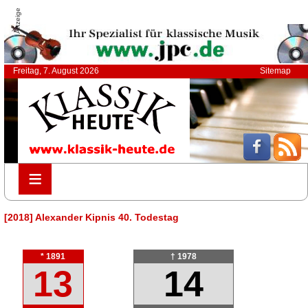
Anzeige
Freitag, 7. August 2026
Sitemap
≡
≡
[2018] Alexander Kipnis 40. Todestag
* 1891
† 1978
13
14