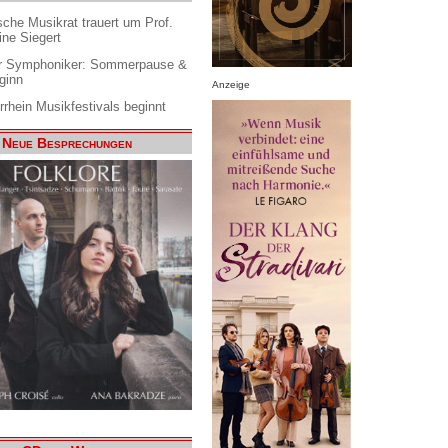
che Musikrat trauert um Prof.
ine Siegert
 Symphoniker: Sommerpause &
ginn
Anzeige
rrhein Musikfestivals beginnt
Neue Besprechungen