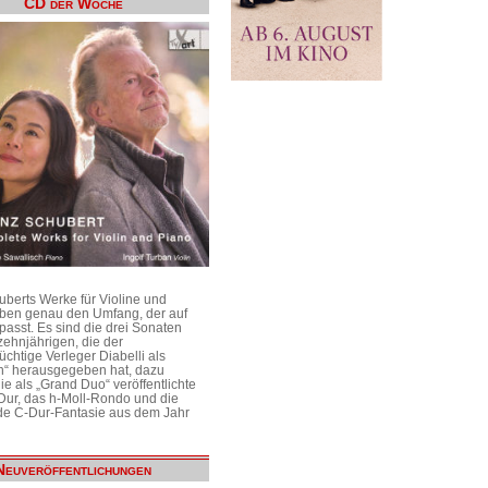
CD der Woche
uberts Werke für Violine und
aben genau den Umfang, der auf
passt. Es sind die drei Sonaten
ehnjährigen, die der
üchtige Verleger Diabelli als
n“ herausgegeben hat, dazu
e als „Grand Duo“ veröffentlichte
Dur, das h-Moll-Rondo und die
e C-Dur-Fantasie aus dem Jahr
Neuveröffentlichungen