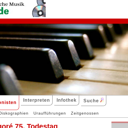
Interpreten
Infothek
Suche
nisten
Diskographien
Uraufführungen
Zeitgenossen
goré 75. Todestag