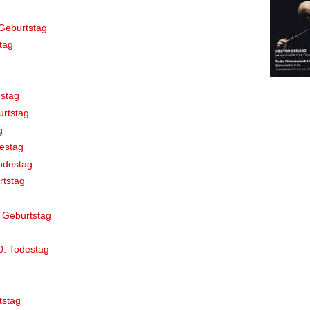
Geburtstag
tag
stag
rtstag
g
destag
odestag
rtstag
 Geburtstag
0. Todestag
tstag