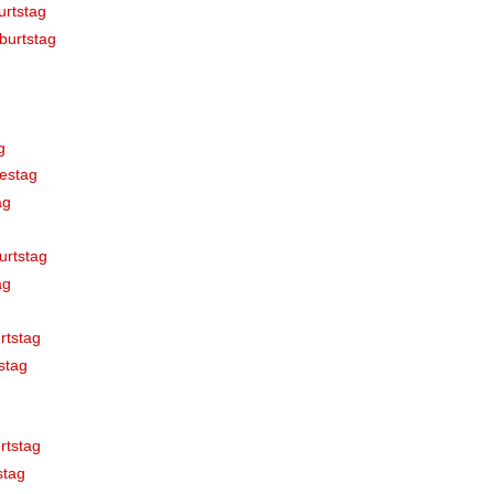
rtstag
burtstag
g
estag
ag
urtstag
ag
rtstag
stag
rtstag
stag