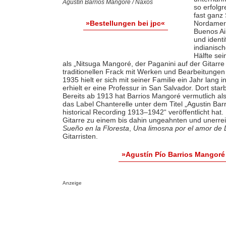
Agustín Barrios Mangoré / Naxos
so erfolg
fast ganz
Nordameri
»Bestellungen bei jpc«
Buenos Ai
und identi
indianisc
Hälfte se
als „Nitsuga Mangoré, der Paganini auf der Gitarre
traditionellen Frack mit Werken und Bearbeitung
1935 hielt er sich mit seiner Familie ein Jahr lan
erhielt er eine Professur in San Salvador. Dort sta
Bereits ab 1913 hat Barrios Mangoré vermutlich als 
das Label Chanterelle unter dem Titel „Agustin Ba
historical Recording 1913–1942“ veröffentlicht hat
Gitarre zu einem bis dahin ungeahnten und unerrei
Sueño en la Floresta
,
Una limosna por el amor de 
Gitarristen.
»Agustín Pío Barrios Mangoré
Anzeige