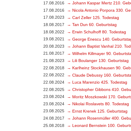
17.08.2016
→ Johann Kaspar Mertz 210. Gebu
17.08.2016
→ Nicola Antonio Porpora 330. Ge
17.08.2023
→ Carl Zeller 125. Todestag
18.08.2017
→ Tan Dun 60. Geburtstag
18.08.2022
→ Erwin Schulhoff 80. Todestag
19.08.2021
→ George Enescu 140. Geburtsta
20.08.2023
→ Johann Baptist Vanhal 210. Tod
21.08.2017
→ Wilhelm Killmayer 90. Geburtst
21.08.2023
→ Lili Boulanger 130. Geburtstag
22.08.2018
→ Karlheinz Stockhausen 90. Geb
22.08.2022
→ Claude Debussy 160. Geburtst
22.08.2024
→ Luca Marenzio 425. Todestag
22.08.2025
→ Christopher Gibbons 410. Gebu
23.08.2024
→ Moritz Moszkowski 170. Geburt
23.08.2024
→ Nikolai Roslavets 80. Todestag
23.08.2025
→ Ernst Krenek 125. Geburtstag
24.08.2017
→ Johann Rosenmüller 400. Gebu
25.08.2018
→ Leonard Bernstein 100. Geburt