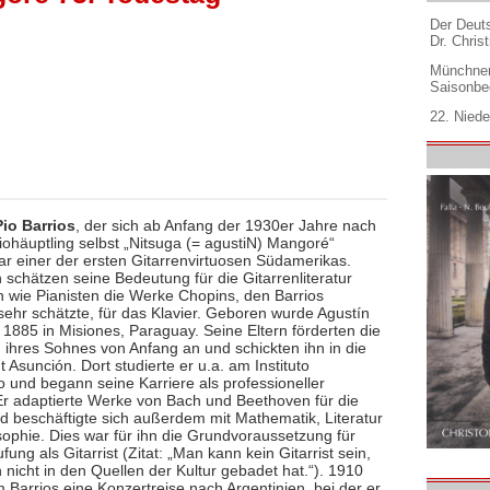
Der Deuts
Dr. Christ
Münchner
Saisonbe
22. Niede
io Barrios
, der sich ab Anfang der 1930er Jahre nach
iohäuptling selbst „Nitsuga (= agustiN) Mangoré“
ar einer der ersten Gitarrenvirtuosen Südamerikas.
n schätzen seine Bedeutung für die Gitarrenliteratur
in wie Pianisten die Werke Chopins, den Barrios
ehr schätzte, für das Klavier. Geboren wurde Agustín
 1885 in Misiones, Paraguay. Seine Eltern förderten die
ihres Sohnes von Anfang an und schickten ihn in die
 Asunción. Dort studierte er u.a. am Instituto
 und begann seine Karriere als professioneller
. Er adaptierte Werke von Bach und Beethoven für die
nd beschäftigte sich außerdem mit Mathematik, Literatur
sophie. Dies war für ihn die Grundvoraussetzung für
fung als Gitarrist (Zitat: „Man kann kein Gitarrist sein,
nicht in den Quellen der Kultur gebadet hat.“). 1910
 Barrios eine Konzertreise nach Argentinien, bei der er