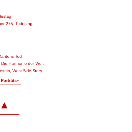
destag
er 275. Todestag
Dantons Tod
, Die Harmonie der Welt
stein, West Side Story
 Porträts«
▲