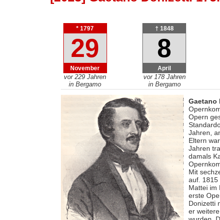
* 1797
† 1848
29
8
November
April
vor 229 Jahren
vor 178 Jahren
in Bergamo
in Bergamo
Gaetano 
Opernkomp
Opern ges
Standardo
Jahren, a
Eltern wa
Jahren tr
damals Kap
Opernkomp
Mit sechze
auf. 1815
Mattei im
erste Ope
Donizetti
er weitere
wurden. D