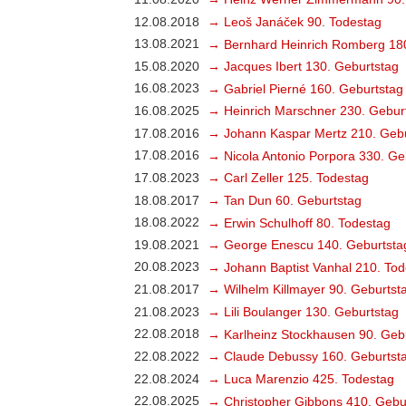
12.08.2018
→ Leoš Janáček 90. Todestag
13.08.2021
→ Bernhard Heinrich Romberg 18
15.08.2020
→ Jacques Ibert 130. Geburtstag
16.08.2023
→ Gabriel Pierné 160. Geburtstag
16.08.2025
→ Heinrich Marschner 230. Gebur
17.08.2016
→ Johann Kaspar Mertz 210. Gebu
17.08.2016
→ Nicola Antonio Porpora 330. Ge
17.08.2023
→ Carl Zeller 125. Todestag
18.08.2017
→ Tan Dun 60. Geburtstag
18.08.2022
→ Erwin Schulhoff 80. Todestag
19.08.2021
→ George Enescu 140. Geburtsta
20.08.2023
→ Johann Baptist Vanhal 210. Tod
21.08.2017
→ Wilhelm Killmayer 90. Geburtst
21.08.2023
→ Lili Boulanger 130. Geburtstag
22.08.2018
→ Karlheinz Stockhausen 90. Geb
22.08.2022
→ Claude Debussy 160. Geburtst
22.08.2024
→ Luca Marenzio 425. Todestag
22.08.2025
→ Christopher Gibbons 410. Gebu