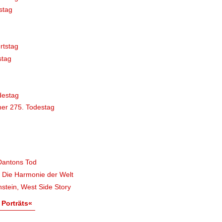
stag
rtstag
stag
destag
er 275. Todestag
Dantons Tod
, Die Harmonie der Welt
stein, West Side Story
 Porträts«