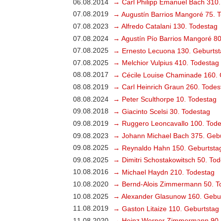
06.08.2014
→ Carl Philipp Emanuel Bach 310.
07.08.2019
→ Augustín Barrios Mangoré 75. 
07.08.2023
→ Alfredo Catalani 130. Todestag
07.08.2024
→ Agustín Pío Barrios Mangoré 80
07.08.2025
→ Ernesto Lecuona 130. Geburtst
07.08.2025
→ Melchior Vulpius 410. Todestag
08.08.2017
→ Cécile Louise Chaminade 160. 
08.08.2019
→ Carl Heinrich Graun 260. Todes
08.08.2024
→ Peter Sculthorpe 10. Todestag
09.08.2018
→ Giacinto Scelsi 30. Todestag
09.08.2019
→ Ruggero Leoncavallo 100. Tode
09.08.2023
→ Johann Michael Bach 375. Gebu
09.08.2025
→ Reynaldo Hahn 150. Geburtsta
09.08.2025
→ Dimitri Schostakowitsch 50. To
10.08.2016
→ Michael Haydn 210. Todestag
10.08.2020
→ Bernd-Alois Zimmermann 50. T
10.08.2025
→ Alexander Glasunow 160. Gebu
11.08.2019
→ Gaston Litaize 110. Geburtstag
11.08.2020
→ Heinz Werner Zimmermann 90.