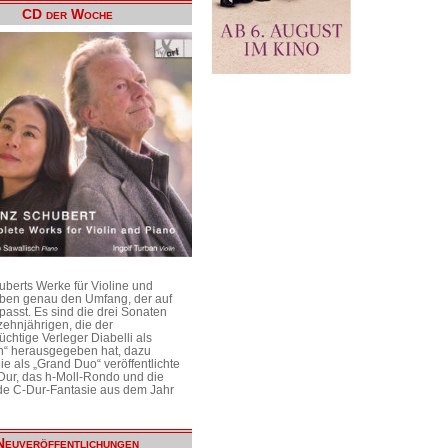
CD der Woche
uberts Werke für Violine und
aben genau den Umfang, der auf
passt. Es sind die drei Sonaten
ehnjährigen, die der
üchtige Verleger Diabelli als
n“ herausgegeben hat, dazu
e als „Grand Duo“ veröffentlichte
Dur, das h-Moll-Rondo und die
e C-Dur-Fantasie aus dem Jahr
Neuveröffentlichungen