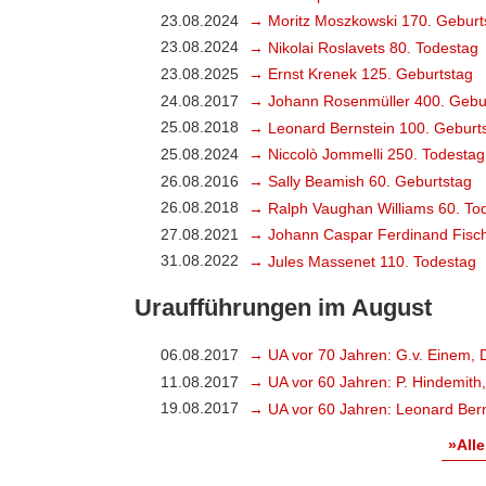
23.08.2024
→ Moritz Moszkowski 170. Geburt
23.08.2024
→ Nikolai Roslavets 80. Todestag
23.08.2025
→ Ernst Krenek 125. Geburtstag
24.08.2017
→ Johann Rosenmüller 400. Gebu
25.08.2018
→ Leonard Bernstein 100. Geburt
25.08.2024
→ Niccolò Jommelli 250. Todestag
26.08.2016
→ Sally Beamish 60. Geburtstag
26.08.2018
→ Ralph Vaughan Williams 60. To
27.08.2021
→ Johann Caspar Ferdinand Fisch
31.08.2022
→ Jules Massenet 110. Todestag
Uraufführungen im August
06.08.2017
→ UA vor 70 Jahren: G.v. Einem, 
11.08.2017
→ UA vor 60 Jahren: P. Hindemith
19.08.2017
→ UA vor 60 Jahren: Leonard Bern
»Alle