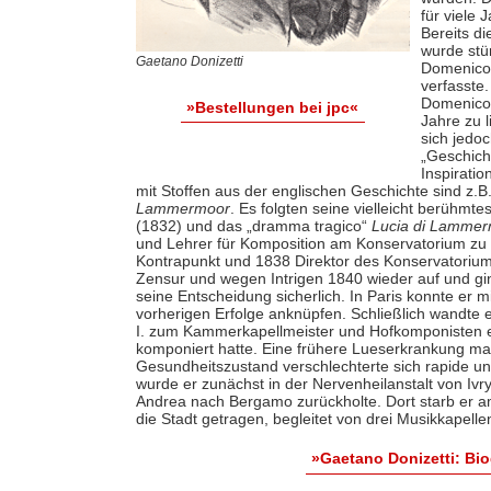
für viele 
Bereits di
wurde stür
Gaetano Donizetti
Domenico G
verfasste.
Domenico 
»Bestellungen bei jpc«
Jahre zu l
sich jedo
„Geschicht
Inspirati
mit Stoffen aus der englischen Geschichte sind z.B
Lammermoor
. Es folgten seine vielleicht berüh
(1832) und das „dramma tragico“
Lucia di Lamme
und Lehrer für Komposition am Konservatorium zu 
Kontrapunkt und 1838 Direktor des Konservatorium
Zensur und wegen Intrigen 1840 wieder auf und gi
seine Entscheidung sicherlich. In Paris konnte er m
vorherigen Erfolge anknüpfen. Schließlich wandte
I. zum Kammerkapellmeister und Hofkomponisten 
komponiert hatte. Eine frühere Lueserkrankung ma
Gesundheitszustand verschlechterte sich rapide un
wurde er zunächst in der Nervenheilanstalt von Ivry
Andrea nach Bergamo zurückholte. Dort starb er am
die Stadt getragen, begleitet von drei Musikkapel
»Gaetano Donizetti: Bi