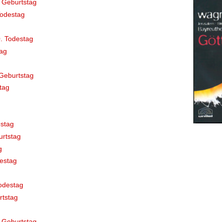
 Geburtstag
Todestag
. Todestag
ag
Geburtstag
tag
stag
rtstag
g
destag
odestag
rtstag
 Geburtstag