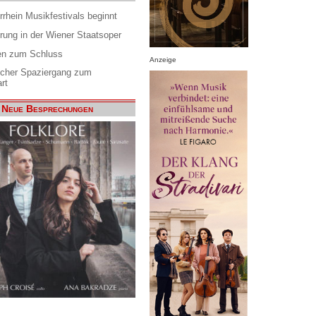
rrhein Musikfestivals beginnt
rung in der Wiener Staatsoper
en zum Schluss
Anzeige
scher Spaziergang zum
rt
Neue Besprechungen