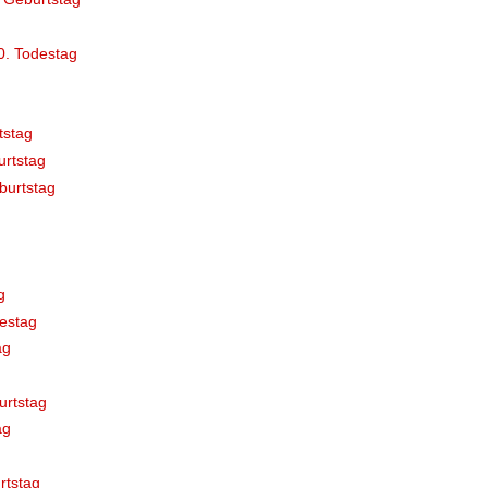
0. Todestag
tstag
rtstag
burtstag
g
estag
ag
urtstag
ag
rtstag