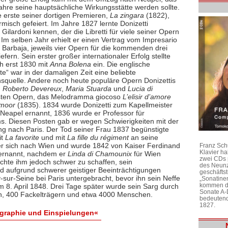
Jahre seine hauptsächliche Wirkungsstätte werden sollte.
e erste seiner dortigen Premieren,
La zingara
(1822),
misch gefeiert. Im Jahre 1827 lernte Donizetti
ilardoni kennen, der die Libretti für viele seiner Opern
 Im selben Jahr erhielt er einen Vertrag vom Impresario
Barbaja, jeweils vier Opern für die kommenden drei
iefern. Sein erster großer internationaler Erfolg stellte
ch erst 1830 mit
Anna Bolena
ein. Die englische
e“ war in der damaligen Zeit eine beliebte
onsquelle. Andere noch heute populäre Opern Donizettis
.
Roberto Devereux
,
Maria Stuarda
und
Lucia di
mtesten Opern, das Melodramma giocoso
L’elisir d’amore
rmoor
(1835). 1834 wurde Donizetti zum Kapellmeister
Neapel ernannt, 1836 wurde er Professor für
s. Diesen Posten gab er wegen Schwierigkeiten mit der
ng nach Paris. Der Tod seiner Frau 1837 begünstigte
it
La favorite
und mit
La fille du régiment
an seine
 er sich nach Wien und wurde 1842 von Kaiser Ferdinand
Franz Sch
Klavier h
ernannt, nachdem er
Linda di Chamounix
für Wien
zwei CDs 
chte ihm jedoch schwer zu schaffen, sein
des Neunz
d aufgrund schwerer geistiger Beeinträchtigungen
geschäftst
-sur-Seine bei Paris untergebracht, bevor ihn sein Neffe
„Sonatine
kommen di
 8. April 1848. Drei Tage später wurde sein Sarg durch
Sonate A-
len, 400 Fackelträgern und etwa 4000 Menschen.
bedeutend
1827.
ographie und Einspielungen«