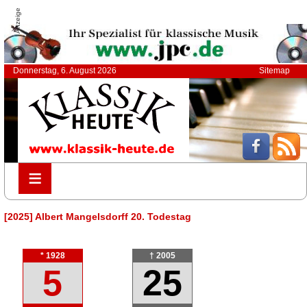
Anzeige
Donnerstag, 6. August 2026
Sitemap
≡
≡
[2025] Albert Mangelsdorff 20. Todestag
* 1928
† 2005
5
25