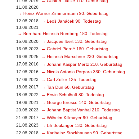
11.08.2019
→ Gaston Litaize 110. Geburtstag
11.08.2020
→ Heinz Werner Zimmermann 90. Geburtstag
12.08.2018
→ Leoš Janáček 90. Todestag
13.08.2021
→ Bernhard Heinrich Romberg 180. Todestag
15.08.2020
→ Jacques Ibert 130. Geburtstag
16.08.2023
→ Gabriel Pierné 160. Geburtstag
16.08.2025
→ Heinrich Marschner 230. Geburtstag
17.08.2016
→ Johann Kaspar Mertz 210. Geburtstag
17.08.2016
→ Nicola Antonio Porpora 330. Geburtstag
17.08.2023
→ Carl Zeller 125. Todestag
18.08.2017
→ Tan Dun 60. Geburtstag
18.08.2022
→ Erwin Schulhoff 80. Todestag
19.08.2021
→ George Enescu 140. Geburtstag
20.08.2023
→ Johann Baptist Vanhal 210. Todestag
21.08.2017
→ Wilhelm Killmayer 90. Geburtstag
21.08.2023
→ Lili Boulanger 130. Geburtstag
22.08.2018
→ Karlheinz Stockhausen 90. Geburtstag