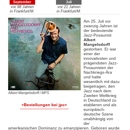
September
Juli
vor 98 Jahren
vor 21 Jahren
in Frankfurt/M.
in Frankfurt/M.
Am 25. Juli vor
zwanzig Jahren ist
der bedeutende
Jazz-Posaunist
Albert
Mangelsdorff
gestorben. Er war
einer der
innovativsten und
prägendsten Jazz-
Posaunisten der
Nachkriegs-Ära
und hatte
wesentlich mit dazu
beigetragen, den
Jazz nach dem
Albert Mangelsdorff / MPS
Zweiten Weltkrieg
in Deutschland zu
etablieren und als
»Bestellungen bei jpc«
europäisch-
deutsche Szene
unabhängig von
der
amerikanischen Dominanz zu emanzipieren. Geboren wurde