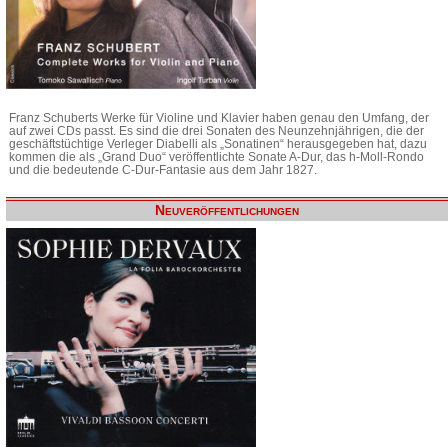
Franz Schuberts Werke für Violine und Klavier haben genau den Umfang, der
auf zwei CDs passt. Es sind die drei Sonaten des Neunzehnjährigen, die der
geschäftstüchtige Verleger Diabelli als „Sonatinen“ herausgegeben hat, dazu
kommen die als „Grand Duo“ veröffentlichte Sonate A-Dur, das h-Moll-Rondo
und die bedeutende C-Dur-Fantasie aus dem Jahr 1827.
Neuveröffentlichungen