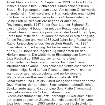
Albert Mangelsdorf am 5. September 1928 ind Frankfurt am
Main als Sohn eines Buchbinders. Durch seinen älteren
Bruder Emil gelangte er zum Jazz. Von seinem Onkel wurde
er zunächst im Violinspiel und in Harmonielehre unterrichtet
und brachte sich nebenbei selbst das Gitarrespielen bei.
Seine Profi-Musikerkarriere begann er auch als
Rhythmusgitarrist 1947 in der Otto-Laufner-Bigband. Zu
diesem Zeitpunkt begann er mit dem Posaunenspiel und
nahmUnterricht beim Soloposaunisten der Frankfurter Oper,
Fritz Stähr. Mitte der 50er Jahre entschied er sich endgültig
für die Posaune und war 1955 zwei Jahre lang Posaunist im
Radio-Tanzorchester des Hessischen Rundfunks. 1957
übernahm der die Leitung des hr-Jazzensembles, mit dem
er bis 2005 monatlich regelmäßig Aufnahmen für den
Hörfunk machte. Die wiederholte Einladung zum Newport
Jazz Festival ab 1958 gab seiner Karriere einen
entscheidenden Impuls und machte ihn in der Szene
international bekannt. Eines seiner Markenzeichen war das
mehrstimmige Spiel auf der Posaune, das zwar nicht neu
war, das er aber wiederbelebte und perfektionierte.
Während seiner Karriere spielte er mehr als 100
Schallplatten und CDs ein. Albert Mangelsdorf war der erste
Jazz-Musiker, der auf einem Blasinstrument abendfüllende
Solokonzerte gab und sogar eine Solo-Platte (Trombirds)
einspielte – die erste Soloaufnahme für ein
Blechblasinstrument im Jazz überhaupt. Er war auch einer
der ersten deutschen Jazzmusiker, die ausschließlich vom
Jazz leben konnten. 1993 wurde er an der Hochschule für