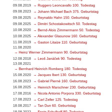
09.08.2019
→ Ruggero Leoncavallo 100. Todestag
09.08.2023
→ Johann Michael Bach 375. Geburtstag
09.08.2025
→ Reynaldo Hahn 150. Geburtstag
09.08.2025
→ Dimitri Schostakowitsch 50. Todestag
10.08.2020
→ Bernd-Alois Zimmermann 50. Todestag
10.08.2025
→ Alexander Glasunow 160. Geburtstag
11.08.2019
→ Gaston Litaize 110. Geburtstag
11.08.2020
→ Heinz Werner Zimmermann 90. Geburtstag
12.08.2018
→ Leoš Janáček 90. Todestag
13.08.2021
→ Bernhard Heinrich Romberg 180. Todestag
15.08.2020
→ Jacques Ibert 130. Geburtstag
16.08.2023
→ Gabriel Pierné 160. Geburtstag
16.08.2025
→ Heinrich Marschner 230. Geburtstag
17.08.2016
→ Nicola Antonio Porpora 330. Geburtstag
17.08.2023
→ Carl Zeller 125. Todestag
18.08.2017
→ Tan Dun 60. Geburtstag
18.08.2022
→ Erwin Schulhoff 80. Todestag