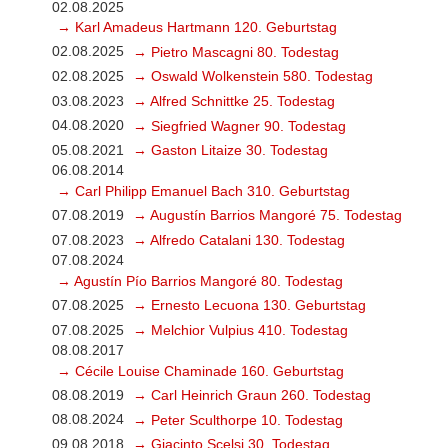
02.08.2025
→ Karl Amadeus Hartmann 120. Geburtstag
02.08.2025
→ Pietro Mascagni 80. Todestag
02.08.2025
→ Oswald Wolkenstein 580. Todestag
03.08.2023
→ Alfred Schnittke 25. Todestag
04.08.2020
→ Siegfried Wagner 90. Todestag
05.08.2021
→ Gaston Litaize 30. Todestag
06.08.2014
→ Carl Philipp Emanuel Bach 310. Geburtstag
07.08.2019
→ Augustín Barrios Mangoré 75. Todestag
07.08.2023
→ Alfredo Catalani 130. Todestag
07.08.2024
→ Agustín Pío Barrios Mangoré 80. Todestag
07.08.2025
→ Ernesto Lecuona 130. Geburtstag
07.08.2025
→ Melchior Vulpius 410. Todestag
08.08.2017
→ Cécile Louise Chaminade 160. Geburtstag
08.08.2019
→ Carl Heinrich Graun 260. Todestag
08.08.2024
→ Peter Sculthorpe 10. Todestag
09.08.2018
→ Giacinto Scelsi 30. Todestag