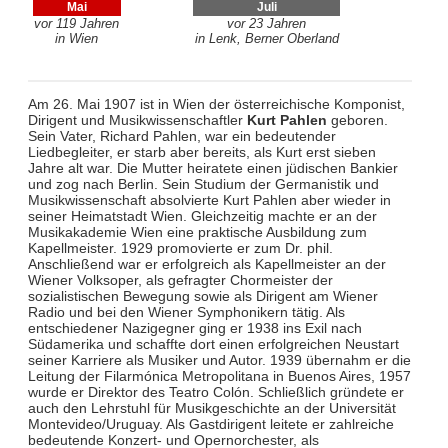
Mai
Juli
vor 119 Jahren
vor 23 Jahren
in Wien
in Lenk, Berner Oberland
Am 26. Mai 1907 ist in Wien der österreichische Komponist,
Dirigent und Musikwissenschaftler
Kurt Pahlen
geboren.
Sein Vater, Richard Pahlen, war ein bedeutender
Liedbegleiter, er starb aber bereits, als Kurt erst sieben
Jahre alt war. Die Mutter heiratete einen jüdischen Bankier
und zog nach Berlin. Sein Studium der Germanistik und
Musikwissenschaft absolvierte Kurt Pahlen aber wieder in
seiner Heimatstadt Wien. Gleichzeitig machte er an der
Musikakademie Wien eine praktische Ausbildung zum
Kapellmeister. 1929 promovierte er zum Dr. phil.
Anschließend war er erfolgreich als Kapellmeister an der
Wiener Volksoper, als gefragter Chormeister der
sozialistischen Bewegung sowie als Dirigent am Wiener
Radio und bei den Wiener Symphonikern tätig. Als
entschiedener Nazigegner ging er 1938 ins Exil nach
Südamerika und schaffte dort einen erfolgreichen Neustart
seiner Karriere als Musiker und Autor. 1939 übernahm er die
Leitung der Filarmónica Metropolitana in Buenos Aires, 1957
wurde er Direktor des Teatro Colón. Schließlich gründete er
auch den Lehrstuhl für Musikgeschichte an der Universität
Montevideo/Uruguay. Als Gastdirigent leitete er zahlreiche
bedeutende Konzert- und Opernorchester, als