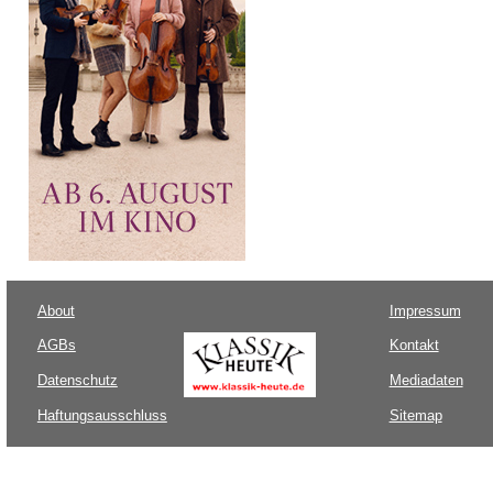
About
Impressum
AGBs
Kontakt
Datenschutz
Mediadaten
Haftungsausschluss
Sitemap