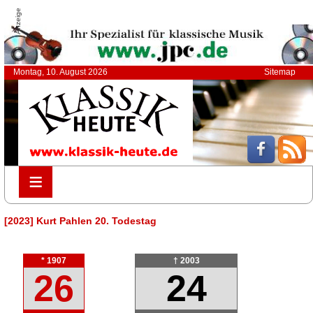
Anzeige
Montag, 10. August 2026
Sitemap
≡
≡
[2023] Kurt Pahlen 20. Todestag
* 1907
† 2003
26
24