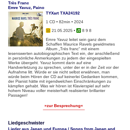
Très Franc
Emre Yavuz, Paino
TYXart TXA24192
1 CD • 82min • 2024
21.05.2025
•
8 9 8
Emre Yavuz leitet sein ganz dem
Schaffen Maurice Ravels gewidmetes
Album „Trés franc“ mit einem
lesenswerten autobiographischen Text ein, der anschließend
in persönliche Anmerkungen zu jedem der eingespielten
Werke übergeht. Yavuz kommt darin auf eine
Handverletzung zu sprechen, unter der er in der Zeit vor der
Aufnahme litt. Würde er sie nicht selbst erwähnen, man
würde beim Hören der CD auf keinerlei Gedanken kommen,
der Pianist hätte mit irgendwelchen Einschränkungen zu
kämpfen gehabt. Was wir hören ist Klavierspiel auf sehr
hohem Niveau voller meisterhaft realisierter brillanter
Passagen!
»zur Besprechung«
Liedgeschwister
Lieder aus Japan und Europa / Songs from Japan and