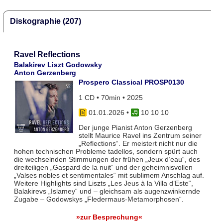
Diskographie (207)
Ravel Reflections
Balakirev Liszt Godowsky
Anton Gerzenberg
Prospero Classical PROSP0130
1 CD • 70min • 2025
01.01.2026
•
10 10 10
Der junge Pianist Anton Gerzenberg
stellt Maurice Ravel ins Zentrum seiner
„Reflections“. Er meistert nicht nur die
hohen technischen Probleme tadellos, sondern spürt auch
die wechselnden Stimmungen der frühen „Jeux d’eau“, des
dreiteiligen „Gaspard de la nuit“ und der geheimnisvollen
„Valses nobles et sentimentales“ mit sublimem Anschlag auf.
Weitere Highlights sind Liszts „Les Jeus à la Villa d’Este“,
Balakirevs „Islamey“ und – gleichsam als augenzwinkernde
Zugabe – Godowskys „Fledermaus-Metamorphosen“.
»zur Besprechung«