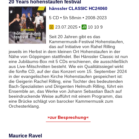
20 Years hohenstaufen festival
hänssler CLASSIC HC24060
5 CD • 5h 58min • 2008-2023
23.07.2025
•
10 10 9
Seit 20 Jahren gibt es das
Kammermusik-Festival Hohenstaufen,
das auf Initiative von Rahel Rilling
jeweils im Herbst in dem kleinen Ort Hohenstaufen in der
Nähe von Göppingen stattfindet. Bei Hänssler Classic ist nun
eine Jubiläums-Box mit 5 CDs erschienen, die ausschließlich
aus Live-Mitschnitten besteht. Wie ein Qualitätssiegel wirkt
die fünfte CD, auf der das Konzert vom 15. September 2024
in der evangelischen Kirche Hohenstaufen gespeichert ist:
die Geigerin Rachel Rilling, eine Tochter des bedeutenden
Bach-Spezialisten und Dirigenten Helmuth Rilling, führt ein
Ensemble an, das Werke von Johann Sebastian Bach auf
beeindruckende Weise aufführt mit einem Programm, das
eine Brücke schlägt von barocker Kammermusik zum
Orchesterklang.
»zur Besprechung«
Maurice Ravel