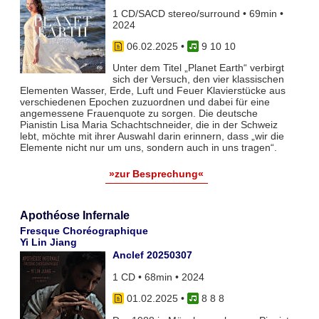
1 CD/SACD stereo/surround • 69min •
2024
06.02.2025
•
9 10 10
Unter dem Titel „Planet Earth“ verbirgt
sich der Versuch, den vier klassischen
Elementen Wasser, Erde, Luft und Feuer Klavierstücke aus
verschiedenen Epochen zuzuordnen und dabei für eine
angemessene Frauenquote zu sorgen. Die deutsche
Pianistin Lisa Maria Schachtschneider, die in der Schweiz
lebt, möchte mit ihrer Auswahl darin erinnern, dass „wir die
Elemente nicht nur um uns, sondern auch in uns tragen“.
»zur Besprechung«
Apothéose Infernale
Fresque Choréographique
Yi Lin Jiang
Anclef 20250307
1 CD • 68min • 2024
01.02.2025
•
8 8 8