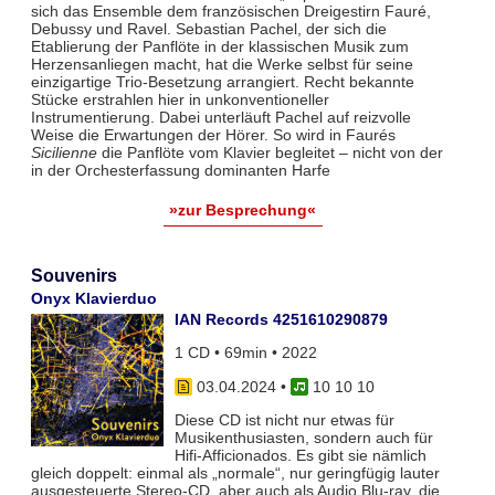
sich das Ensemble dem französischen Dreigestirn Fauré,
Debussy und Ravel. Sebastian Pachel, der sich die
Etablierung der Panflöte in der klassischen Musik zum
Herzensanliegen macht, hat die Werke selbst für seine
einzigartige Trio-Besetzung arrangiert. Recht bekannte
Stücke erstrahlen hier in unkonventioneller
Instrumentierung. Dabei unterläuft Pachel auf reizvolle
Weise die Erwartungen der Hörer. So wird in Faurés
Sicilienne
die Panflöte vom Klavier begleitet – nicht von der
in der Orchesterfassung dominanten Harfe
»zur Besprechung«
Souvenirs
Onyx Klavierduo
IAN Records 4251610290879
1 CD • 69min • 2022
03.04.2024
•
10 10 10
Diese CD ist nicht nur etwas für
Musikenthusiasten, sondern auch für
Hifi-Afficionados. Es gibt sie nämlich
gleich doppelt: einmal als „normale“, nur geringfügig lauter
ausgesteuerte Stereo-CD, aber auch als Audio Blu-ray, die