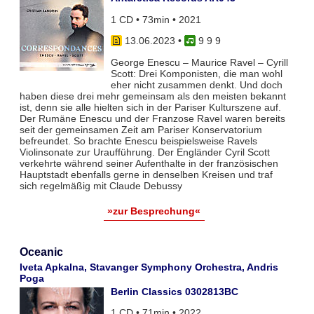
1 CD • 73min • 2021
13.06.2023
•
9 9 9
George Enescu – Maurice Ravel – Cyrill
Scott: Drei Komponisten, die man wohl
eher nicht zusammen denkt. Und doch
haben diese drei mehr gemeinsam als den meisten bekannt
ist, denn sie alle hielten sich in der Pariser Kulturszene auf.
Der Rumäne Enescu und der Franzose Ravel waren bereits
seit der gemeinsamen Zeit am Pariser Konservatorium
befreundet. So brachte Enescu beispielsweise Ravels
Violinsonate zur Uraufführung. Der Engländer Cyril Scott
verkehrte während seiner Aufenthalte in der französischen
Hauptstadt ebenfalls gerne in denselben Kreisen und traf
sich regelmäßig mit Claude Debussy
»zur Besprechung«
Oceanic
Iveta Apkalna, Stavanger Symphony Orchestra, Andris
Poga
Berlin Classics 0302813BC
1 CD • 71min • 2022