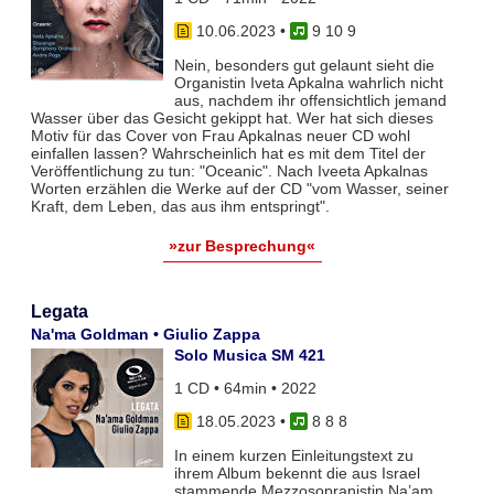
10.06.2023
•
9 10 9
Nein, besonders gut gelaunt sieht die
Organistin Iveta Apkalna wahrlich nicht
aus, nachdem ihr offensichtlich jemand
Wasser über das Gesicht gekippt hat. Wer hat sich dieses
Motiv für das Cover von Frau Apkalnas neuer CD wohl
einfallen lassen? Wahrscheinlich hat es mit dem Titel der
Veröffentlichung zu tun: "Oceanic". Nach Iveeta Apkalnas
Worten erzählen die Werke auf der CD "vom Wasser, seiner
Kraft, dem Leben, das aus ihm entspringt".
»zur Besprechung«
Legata
Na'ma Goldman • Giulio Zappa
Solo Musica SM 421
1 CD • 64min • 2022
18.05.2023
•
8 8 8
In einem kurzen Einleitungstext zu
ihrem Album bekennt die aus Israel
stammende Mezzosopranistin Na’am