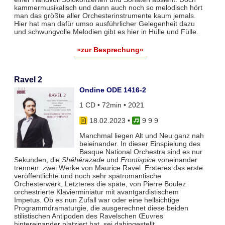
kammermusikalisch und dann auch noch so melodisch hört
man das größte aller Orchesterinstrumente kaum jemals.
Hier hat man dafür umso ausführlicher Gelegenheit dazu
und schwungvolle Melodien gibt es hier in Hülle und Fülle.
»zur Besprechung«
Ravel 2
Ondine ODE 1416-2
1 CD • 72min • 2021
18.02.2023
•
9 9 9
Manchmal liegen Alt und Neu ganz nah
beieinander. In dieser Einspielung des
Basque National Orchestra sind es nur
Sekunden, die
Shéhérazade
und
Frontispice
voneinander
trennen: zwei Werke von Maurice Ravel. Ersteres das erste
veröffentlichte und noch sehr spätromantische
Orchesterwerk, Letzteres die späte, von Pierre Boulez
orchestrierte Klavierminiatur mit avantgardistischem
Impetus. Ob es nun Zufall war oder eine hellsichtige
Programmdramaturgie, die ausgerechnet diese beiden
stilistischen Antipoden des Ravelschen Œuvres
hintereinander platziert hat, sei dahingestellt.