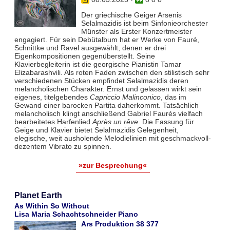
Der griechische Geiger Arsenis
Selalmazidis ist beim Sinfonieorchester
Münster als Erster Konzertmeister
engagiert. Für sein Debütalbum hat er Werke von Fauré,
Schnittke und Ravel ausgewählt, denen er drei
Eigenkompositionen gegenüberstellt. Seine
Klavierbegleiterin ist die georgische Pianistin Tamar
Elizabarashvili. Als roten Faden zwischen den stilistisch sehr
verschiedenen Stücken empfindet Selalmazidis deren
melancholischen Charakter. Ernst und gelassen wirkt sein
eigenes, titelgebendes
Capriccio Malinconico
, das im
Gewand einer barocken Partita daherkommt. Tatsächlich
melancholisch klingt anschließend Gabriel Faurés vielfach
bearbeitetes Harfenlied
Après un rêve
. Die Fassung für
Geige und Klavier bietet Selalmazidis Gelegenheit,
elegische, weit ausholende Melodielinien mit geschmackvoll-
dezentem Vibrato zu spinnen.
»zur Besprechung«
Planet Earth
As Within So Without
Lisa Maria Schachtschneider Piano
Ars Produktion 38 377