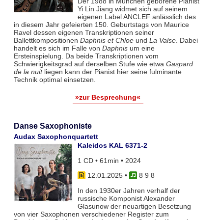
Der 1988 in München geborene Pianist
Yi Lin Jiang widmet sich auf seinem
eigenen Label ANCLEF anlässlich des
in diesem Jahr gefeierten 150. Geburtstags von Maurice
Ravel dessen eigenen Transkriptionen seiner
Ballettkompositionen
Daphnis et Chloe
und
La Valse
. Dabei
handelt es sich im Falle von
Daphnis
um eine
Ersteinspielung. Da beide Transkriptionen vom
Schwierigkeitsgrad auf derselben Stufe wie etwa
Gaspard
de la nuit
liegen kann der Pianist hier seine fulminante
Technik optimal einsetzen.
»zur Besprechung«
Danse Saxophoniste
Audax Saxophonquartett
Kaleidos KAL 6371-2
1 CD • 61min • 2024
12.01.2025
•
8 9 8
In den 1930er Jahren verhalf der
russische Komponist Alexander
Glasunow der neuartigen Besetzung
von vier Saxophonen verschiedener Register zum