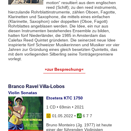
motion“ resultiert aus dem englischen
reed (Schilf); zu den reed instruments,
hierzulande Rohrblattinstrumente, zählen Oboen, Fagotte,
Klarinetten und Saxophone, die mittels eines einfachen
(Klarinette, Saxophon) oder doppelten (Oboe, Fagott)
Rohrblattes angeblasen werden. Die Idee, ein nur aus
diesen Instrumenten bestehendes Ensemble zu bilden,
hatten fünf Niederländer, die 1985 in Amsterdam das
Calefax Reed Quintet gründeten. Die seinerzeit neue Idee
inspirierte fünf Schweizer Musikerinnen und Musiker vor vier
Jahren zur Gründung eines gleich besetzten Quintetts, das
mit dem vorliegenden Silberling seine Tonträgerpremiere
vorlegt.
»zur Besprechung«
Branco Ravel Villa-Lobos
Violin Sonatas
Etcetera KTC 1750
1 CD • 69min • 2021
01.05.2022
•
6 7 7
Bruno Monteiro (Jg. 1977) ist heute
einer der führenden Violinisten