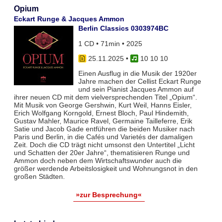
Opium
Eckart Runge & Jacques Ammon
Berlin Classics 0303974BC
1 CD • 71min • 2025
25.11.2025
•
10 10 10
Einen Ausflug in die Musik der 1920er
Jahre machen der Cellist Eckart Runge
und sein Pianist Jacques Ammon auf
ihrer neuen CD mit dem vielversprechenden Titel „Opium“.
Mit Musik von George Gershwin, Kurt Weil, Hanns Eisler,
Erich Wolfgang Korngold, Ernest Bloch, Paul Hindemith,
Gustav Mahler, Maurice Ravel, Germaine Tailleferre, Erik
Satie und Jacob Gade entführen die beiden Musiker nach
Paris und Berlin, in die Cafés und Varietés der damaligen
Zeit. Doch die CD trägt nicht umsonst den Untertitel „Licht
und Schatten der 20er Jahre“, thematisieren Runge und
Ammon doch neben dem Wirtschaftswunder auch die
größer werdende Arbeitslosigkeit und Wohnungsnot in den
großen Städten.
»zur Besprechung«