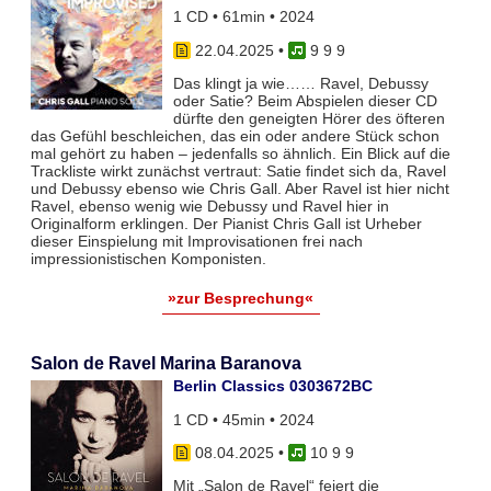
1 CD • 61min • 2024
22.04.2025
•
9 9 9
Das klingt ja wie…… Ravel, Debussy
oder Satie? Beim Abspielen dieser CD
dürfte den geneigten Hörer des öfteren
das Gefühl beschleichen, das ein oder andere Stück schon
mal gehört zu haben – jedenfalls so ähnlich. Ein Blick auf die
Trackliste wirkt zunächst vertraut: Satie findet sich da, Ravel
und Debussy ebenso wie Chris Gall. Aber Ravel ist hier nicht
Ravel, ebenso wenig wie Debussy und Ravel hier in
Originalform erklingen. Der Pianist Chris Gall ist Urheber
dieser Einspielung mit Improvisationen frei nach
impressionistischen Komponisten.
»zur Besprechung«
Salon de Ravel Marina Baranova
Berlin Classics 0303672BC
1 CD • 45min • 2024
08.04.2025
•
10 9 9
Mit „Salon de Ravel“ feiert die