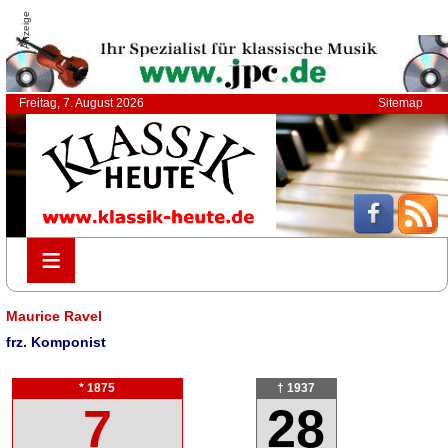
Anzeige
Freitag, 7. August 2026
Sitemap
≡
≡
Maurice Ravel
frz. Komponist
* 1875
† 1937
7
28