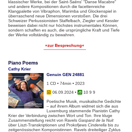
klassischer Werke, bei der Saint-Saëns' "Danse Macabre"
und andere Kompositionen durch die facettenreiche
Klangpalette von Vibraphon, Marimba und Glockenspiel in
überraschend neue Dimensionen vorstoßen. Die drei
Schweizer Perkussionisten Staffelbach, Ziegler und Kessler
beweisen dabei nicht nur höchstes instrumentales Können,
sondern schaffen es auch, die ursprüngliche Kraft und Tiefe
der Werke vollständig zu bewahren.
»zur Besprechung«
Piano Poems
Cathy Krier
Genuin GEN 24881
1 CD • 74min • 2023
06.09.2024
•
10 9 9
Poetische Musik, musikalische Gedichte
– auf ihrem Album widmet sich die aus
Luxemburg stammende Pianistin Cathy
Krier der Verbindung zwischen Wort und Ton. Ihre kluge
Zusammenstellung reicht von Ravels
Gaspard de la Nuit
über Liszt-Transkriptionen und Prokofjews
Cinderella
bis zu
zeitgenössischen Komponistinnen. Ravels dreiteiliger Zyklus