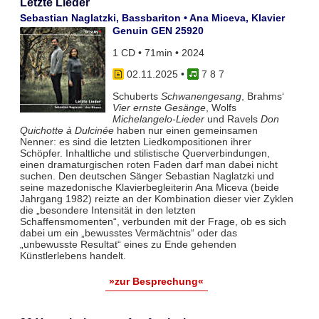
Letzte Lieder
Sebastian Naglatzki, Bassbariton • Ana Miceva, Klavier
Genuin GEN 25920
1 CD • 71min • 2024
02.11.2025
•
7 8 7
Schuberts
Schwanengesang
, Brahms‘
Vier ernste Gesänge
, Wolfs
Michelangelo-Lieder
und Ravels
Don
Quichotte à Dulcinée
haben nur einen gemeinsamen
Nenner: es sind die letzten Liedkompositionen ihrer
Schöpfer. Inhaltliche und stilistische Querverbindungen,
einen dramaturgischen roten Faden darf man dabei nicht
suchen. Den deutschen Sänger Sebastian Naglatzki und
seine mazedonische Klavierbegleiterin Ana Miceva (beide
Jahrgang 1982) reizte an der Kombination dieser vier Zyklen
die „besondere Intensität in den letzten
Schaffensmomenten“, verbunden mit der Frage, ob es sich
dabei um ein „bewusstes Vermächtnis“ oder das
„unbewusste Resultat“ eines zu Ende gehenden
Künstlerlebens handelt.
»zur Besprechung«