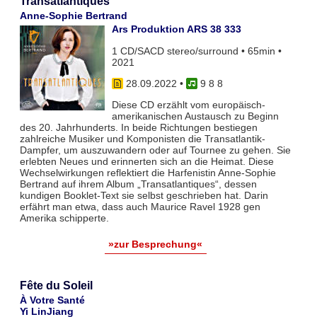
Transatlantiques
Anne-Sophie Bertrand
Ars Produktion ARS 38 333
1 CD/SACD stereo/surround • 65min •
2021
28.09.2022
•
9 8 8
Diese CD erzählt vom europäisch-
amerikanischen Austausch zu Beginn
des 20. Jahrhunderts. In beide Richtungen bestiegen
zahlreiche Musiker und Komponisten die Transatlantik-
Dampfer, um auszuwandern oder auf Tournee zu gehen. Sie
erlebten Neues und erinnerten sich an die Heimat. Diese
Wechselwirkungen reflektiert die Harfenistin Anne-Sophie
Bertrand auf ihrem Album „Transatlantiques“, dessen
kundigen Booklet-Text sie selbst geschrieben hat. Darin
erfährt man etwa, dass auch Maurice Ravel 1928 gen
Amerika schipperte.
»zur Besprechung«
Fête du Soleil
À Votre Santé
Yi LinJiang