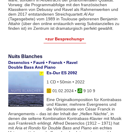
wäre, sondern in Anbetracht der phänomenalen Qualität.
Vorweg: die Programmabfolge mit den französischen
Klassikern von Debussy und Ravel als Rahmenwerken und
dem 2017 entstandenen Streichquartett
Al Asr
(Tagesgebete) vom 1989 in Toulouse geborenen Benjamin
Attahir (über den online erstaunlich wenig Substanzielles zu
finden ist) im Zentrum ist dramaturgisch perfekt gewählt.
»zur Besprechung«
Nuits Blanches
Desenclos • Fauré • Franck • Ravel
Double Bass And Piano
Es-Dur ES 2092
1 CD • 50min • 2022
01.02.2024
•
9 10 9
Eine Originalkomposition für Kontrabass
und Klavier, mehrere Evergreens und
die Violinsonate von César Franck in
Arrangements – das ist der Inhalt der „Hellen Nächte“, in
denen die seltene Kombination Kontrabass-Klavier mit Musik
aus Frankreich erklingt. Alfred Desenclos (1912 – 1971) hat
mit
Aria et Rondo für Double Bass and Piano
ein echtes