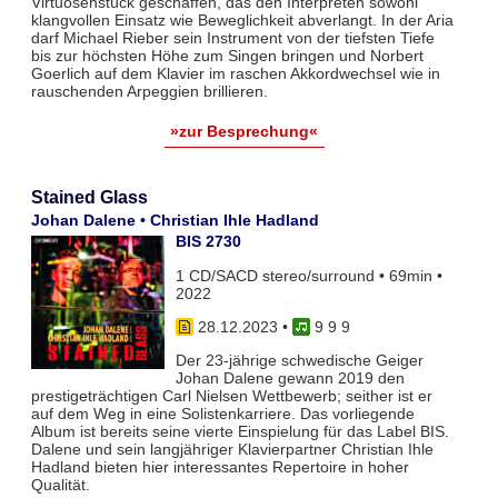
Virtuosenstück geschaffen, das den Interpreten sowohl
klangvollen Einsatz wie Beweglichkeit abverlangt. In der Aria
darf Michael Rieber sein Instrument von der tiefsten Tiefe
bis zur höchsten Höhe zum Singen bringen und Norbert
Goerlich auf dem Klavier im raschen Akkordwechsel wie in
rauschenden Arpeggien brillieren.
»zur Besprechung«
Stained Glass
Johan Dalene • Christian Ihle Hadland
BIS 2730
1 CD/SACD stereo/surround • 69min •
2022
28.12.2023
•
9 9 9
Der 23-jährige schwedische Geiger
Johan Dalene gewann 2019 den
prestigeträchtigen Carl Nielsen Wettbewerb; seither ist er
auf dem Weg in eine Solistenkarriere. Das vorliegende
Album ist bereits seine vierte Einspielung für das Label BIS.
Dalene und sein langjähriger Klavierpartner Christian Ihle
Hadland bieten hier interessantes Repertoire in hoher
Qualität.