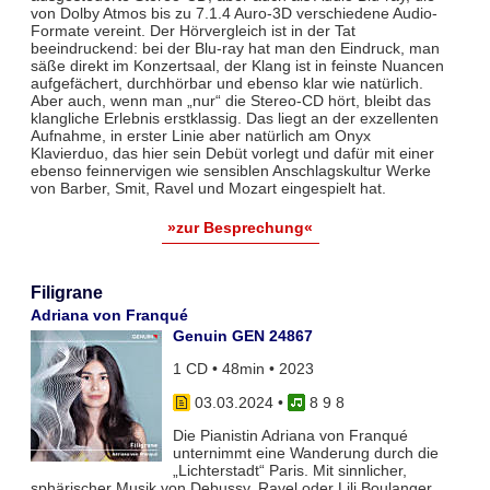
von Dolby Atmos bis zu 7.1.4 Auro-3D verschiedene Audio-
Formate vereint. Der Hörvergleich ist in der Tat
beeindruckend: bei der Blu-ray hat man den Eindruck, man
säße direkt im Konzertsaal, der Klang ist in feinste Nuancen
aufgefächert, durchhörbar und ebenso klar wie natürlich.
Aber auch, wenn man „nur“ die Stereo-CD hört, bleibt das
klangliche Erlebnis erstklassig. Das liegt an der exzellenten
Aufnahme, in erster Linie aber natürlich am Onyx
Klavierduo, das hier sein Debüt vorlegt und dafür mit einer
ebenso feinnervigen wie sensiblen Anschlagskultur Werke
von Barber, Smit, Ravel und Mozart eingespielt hat.
»zur Besprechung«
Filigrane
Adriana von Franqué
Genuin GEN 24867
1 CD • 48min • 2023
03.03.2024
•
8 9 8
Die Pianistin Adriana von Franqué
unternimmt eine Wanderung durch die
„Lichterstadt“ Paris. Mit sinnlicher,
sphärischer Musik von Debussy, Ravel oder Lili Boulanger