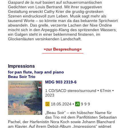
Gaspard de la nuit
basiert auf schauerromantischen
Gedichten von Louis Bertrand. Mit ihrer suggestiven
Gestaltung erweckt Cathy Krier die gruslig-grotesken
Szenen eindrucksvoll zum Leben. Musik sagt mehr als
tausend Worte – so könnte man da das bekannte Sprichwort
abwandeln. Das grelle, verzerrte Lachen der Nixe Ondine
mischt sich in den Arpeggio-Klang des spritzenden Wassers;
ein Galgen steht in einer beklemmend finsteren, im
Glockenläuten versinkenden Landschaft.
»zur Besprechung«
Impressions
for pan flute, harp and piano
Beau Soir Trio
MDG 903 2319-6
1 CD/SACD stereo/surround • 67min •
2023
18.05.2024
•
9 9 9
„Beau Soir“ – ein hübscher Name für
das Trio mit dem Panflötisten Sebastian
Pachel, der Harfenistin Nora Koch sowie Johann Blanchard
am Klavier. Auf ihrem Debüt-Album „Impressions“ widmet