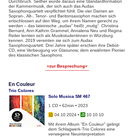
Durchbruch. Seither wurde daraus eine Standardformation
der Kammermusik, der sich auch das Audax
Saxophonquartett verpflichtet fühlt. Die vier Damen an
Sopran-, Alt-, Tenor- und Baritonsaxophon machen sich
entschlossen auf den Weg, um ihrem Namen gerecht zu
werden – das lateinische „audax“ heißt „mutig“. Christina
Bernard, Ann-Kathrin Grammel, Annalena Neu und Regina
Reiter lernten sich als Musikstudentinnen in Würzburg
kennen. 2019 vereinten sie sich zum Audax
Saxophonquartett. Drei Jahre später erschien ihre Debüt-
CD, eine Verbeugung vor Glasunow, dem erwähnten Pionier
des klassischen Saxophons.
»zur Besprechung«
En Couleur
Trio Colores
Solo Musica SM 467
1 CD • 62min • 2023
04.10.2024
•
10 10 10
Mit ihrem Album "En Couleur" gelingt
dem Schlagwerk-Trio Colores eine
verwegene Neuinterpretation