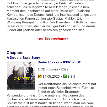
Goldman, die gerade dabei ist, „in Berlin Wurzeln zu
schlagen“, die ausgewählte Musik fange „diesen einen
Moment des Innehaltens auf einer Reise ein“. Jüdische
Komponisten aus Deutschland, die international längst zum
klassischen Kanon zählen wie Gustav Mahler, Erich
Wolfgang Korngold und Kurt Weill werden mit Kollegen aus
Israel verbunden, die hier weniger bekannt sind und deren
Lieder auf jiddisch oder hebräisch geschrieben sind.
»zur Besprechung«
Chapters
A Double Bass Story
Berlin Classics 0302929BC
1 CD • 58min • 2022
14.05.2023
•
9 9 9
Der Kontrabass als Soloinstrument hat
immer noch Seltenheitswert. Zumeist
findet er als tiefer Brummer
Verwendung und ist für die untersten Regionen des
Orchesterspektrums verantwortlich. Und auch echte
Sololiteratur ist nicht häufig zu finden, wenn man mal von
einer Handvoll Solokonzerten und Sonaten absieht. Doch