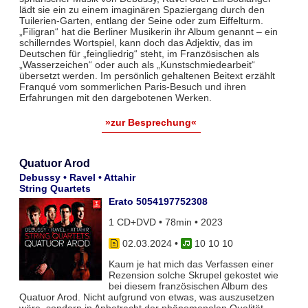
lädt sie ein zu einem imaginären Spaziergang durch den
Tuilerien-Garten, entlang der Seine oder zum Eiffelturm.
„Filigran“ hat die Berliner Musikerin ihr Album genannt – ein
schillerndes Wortspiel, kann doch das Adjektiv, das im
Deutschen für „feingliedrig“ steht, im Französischen als
„Wasserzeichen“ oder auch als „Kunstschmiedearbeit“
übersetzt werden. Im persönlich gehaltenen Beitext erzählt
Franqué vom sommerlichen Paris-Besuch und ihren
Erfahrungen mit den dargebotenen Werken.
»zur Besprechung«
Quatuor Arod
Debussy • Ravel • Attahir
String Quartets
Erato 5054197752308
1 CD+DVD • 78min • 2023
02.03.2024
•
10 10 10
Kaum je hat mich das Verfassen einer
Rezension solche Skrupel gekostet wie
bei diesem französischen Album des
Quatuor Arod. Nicht aufgrund von etwas, was auszusetzen