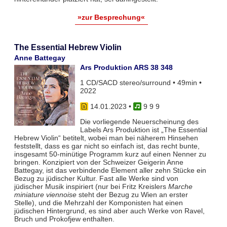
»zur Besprechung«
The Essential Hebrew Violin
Anne Battegay
Ars Produktion ARS 38 348
1 CD/SACD stereo/surround • 49min •
2022
14.01.2023
•
9 9 9
Die vorliegende Neuerscheinung des
Labels Ars Produktion ist „The Essential
Hebrew Violin“ betitelt, wobei man bei näherem Hinsehen
feststellt, dass es gar nicht so einfach ist, das recht bunte,
insgesamt 50-minütige Programm kurz auf einen Nenner zu
bringen. Konzipiert von der Schweizer Geigerin Anne
Battegay, ist das verbindende Element aller zehn Stücke ein
Bezug zu jüdischer Kultur. Fast alle Werke sind von
jüdischer Musik inspiriert (nur bei Fritz Kreislers
Marche
miniature viennoise
steht der Bezug zu Wien an erster
Stelle), und die Mehrzahl der Komponisten hat einen
jüdischen Hintergrund, es sind aber auch Werke von Ravel,
Bruch und Prokofjew enthalten.