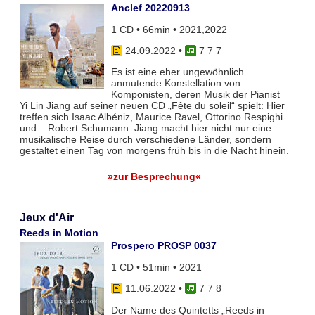
Anclef 20220913
1 CD • 66min • 2021,2022
24.09.2022
•
7 7 7
Es ist eine eher ungewöhnlich
anmutende Konstellation von
Komponisten, deren Musik der Pianist
Yi Lin Jiang auf seiner neuen CD „Fête du soleil“ spielt: Hier
treffen sich Isaac Albéniz, Maurice Ravel, Ottorino Respighi
und – Robert Schumann. Jiang macht hier nicht nur eine
musikalische Reise durch verschiedene Länder, sondern
gestaltet einen Tag von morgens früh bis in die Nacht hinein.
»zur Besprechung«
Jeux d'Air
Reeds in Motion
Prospero PROSP 0037
1 CD • 51min • 2021
11.06.2022
•
7 7 8
Der Name des Quintetts „Reeds in