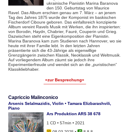
ukrainische Pianistin Marina Baranova
den 150. Geburtstag von Maurice
Ravel. Das Album erschien genau am 7. März – an jenem
Tag des Jahres 1875 wurde der Komponist im baskischen
Fischerdorf Ciboure geboren. Das einfallsreich konzipierte
Allbum vereint Ravels Musik mit Werken, die ihn inspirierten:
von Borodin, Haydn, Chabrier, Fauré, Couperin und Grieg.
Dazwischen steht eine Eigenkomposition der Pianistin.
Marina Baranova kam zum Studieren nach Hannover, wo sie
heute mit ihrer Familie lebt. In den letzten Jahren
präsentierte sich die 43-Jährige als eigenwillige
Grenzgängerin zwischen Klassik, Neoklassik und Weltmusik.
Auf vorliegendem Album zäumt sie jedoch ihre
Experimentierfreude und wendet sich an die „puristischen“
Klassikliebhaber.
»zur Besprechung«
Capriccio Malinconico
Arsenis Selalmazidis, Violin • Tamara Elizbarashvili,
Piano
Ars Produktion ARS 38 678
1 CD • 57min • 2021
08.03.2025
•
8 8 8