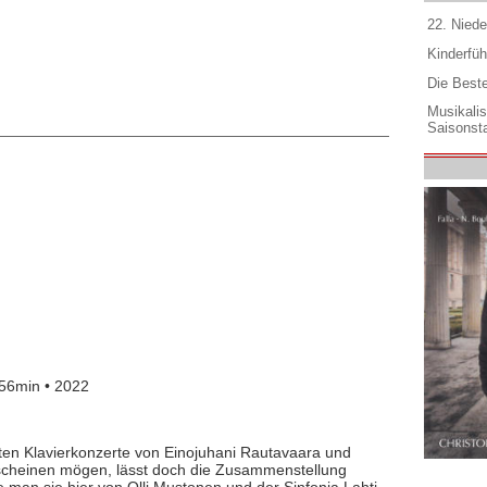
22. Niede
Kinderfüh
Die Best
Musikali
Saisonsta
56min • 2022
tten Klavierkonzerte von Einojuhani Rautavaara und
scheinen mögen, lässt doch die Zusammenstellung
 man sie hier von Olli Mustonen und der Sinfonia Lahti