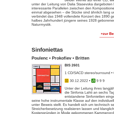
unter der Leitung von Dalia Stasevska dargeboten 
interessante Parallelen zwischen den Kompositione
einmal abgesehen – die Stücke sind ähnlich lang und
verbindet das 1948 vollendete Konzert des 1890 
halbes Jahrhundert jüngere seines 1928 geborenen
Naturmystik.
»zur B
Sinfoniettas
Poulenc • Prokofiev • Britten
BIS 2601
1 CD/SACD stereo/surround • 
30.12.2022
•
9 9 9
Unter der Leitung ihres langj
die Sinfonia Lahti an sechs T
entstandene Sinfonietten eing
seine hohe instrumentale Klasse auf den individuel
unter Beweis stellt. Es handelt sich um technisch seh
Streicherbesetzung realisieren lassen und klangli
Kostengründen in Mode gekommenen Kammerorche