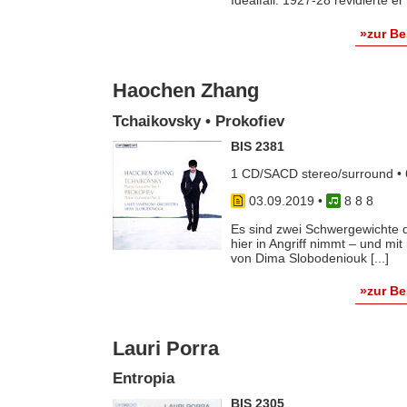
Idealfall. 1927-28 revidierte e
»zur B
Haochen Zhang
Tchaikovsky • Prokofiev
BIS 2381
1 CD/SACD stereo/surround • 
03.09.2019
•
8 8 8
Es sind zwei Schwergewichte d
hier in Angriff nimmt – und mi
von Dima Slobodeniouk [...]
»zur B
Lauri Porra
Entropia
BIS 2305