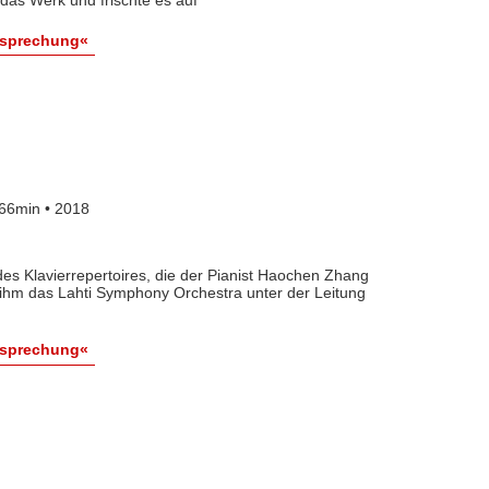
r das Werk und frischte es auf
esprechung«
66min • 2018
es Klavierrepertoires, die der Pianist Haochen Zhang
t ihm das Lahti Symphony Orchestra unter der Leitung
esprechung«