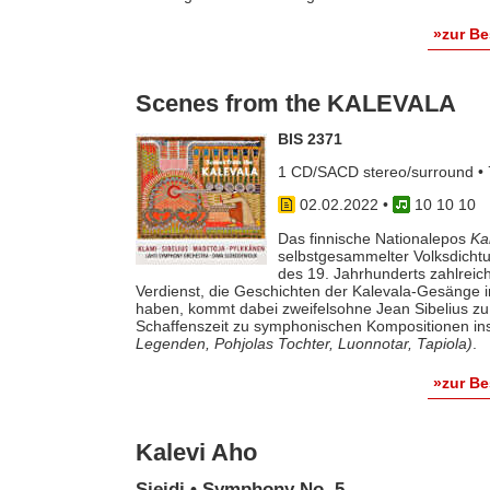
»zur B
Scenes from the KALEVALA
BIS 2371
1 CD/SACD stereo/surround • 
02.02.2022
•
10 10 10
Das finnische Nationalepos
Ka
selbstgesammelter Volksdichtun
des 19. Jahrhunderts zahlrei
Verdienst, die Geschichten der Kalevala-Gesänge 
haben, kommt dabei zweifelsohne Jean Sibelius zu
Schaffenszeit zu symphonischen Kompositionen ins
Legenden, Pohjolas Tochter, Luonnotar, Tapiola)
.
»zur B
Kalevi Aho
Sieidi • Symphony No. 5