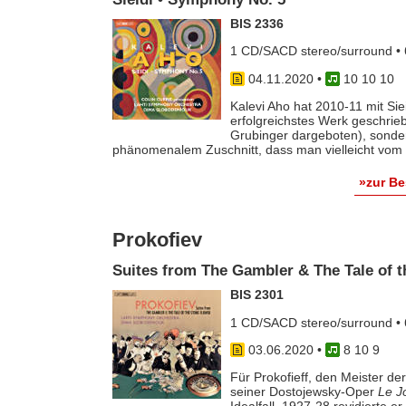
BIS 2336
1 CD/SACD stereo/surround • 
04.11.2020
•
10 10 10
Kalevi Aho hat 2010-11 mit Sie
erfolgreichstes Werk geschrie
Grubinger dargeboten), sonde
phänomenalem Zuschnitt, dass man vielleicht vom 
»zur B
Prokofiev
Suites from The Gambler & The Tale of 
BIS 2301
1 CD/SACD stereo/surround • 
03.06.2020
•
8 10 9
Für Prokofieff, den Meister d
seiner Dostojewsky-Oper
Le J