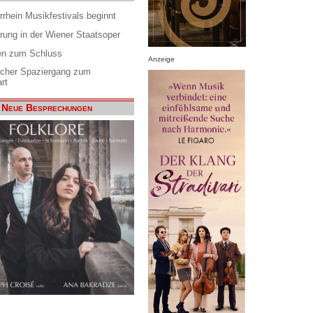
rrhein Musikfestivals beginnt
rung in der Wiener Staatsoper
en zum Schluss
Anzeige
scher Spaziergang zum
rt
Neue Besprechungen