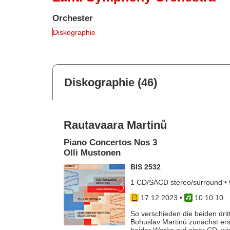
Orchester
Diskographie
Diskographie (46)
Rautavaara Martinů
Piano Concertos Nos 3
Olli Mustonen
BIS 2532
1 CD/SACD stereo/surround • 
17.12.2023
•
10 10 10
So verschieden die beiden dri
Bohuslav Martinů zunächst er
beider Werke auf einer CD, wie