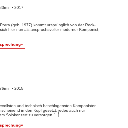
83min • 2017
 Porra (geb. 1977) kommt ursprünglich von der Rock-
 sich hier nun als anspruchsvoller moderner Komponist,
esprechung«
76min • 2015
sievollsten und technisch beschlagensten Komponisten
anscheinend in den Kopf gesetzt, jedes auch nur
em Solokonzert zu versorgen [...]
esprechung«