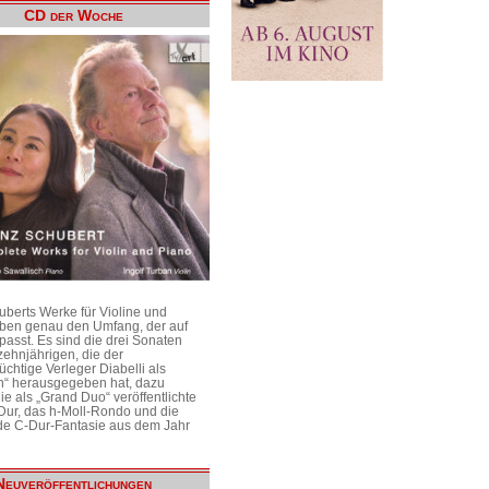
CD der Woche
uberts Werke für Violine und
aben genau den Umfang, der auf
passt. Es sind die drei Sonaten
ehnjährigen, die der
üchtige Verleger Diabelli als
n“ herausgegeben hat, dazu
e als „Grand Duo“ veröffentlichte
Dur, das h-Moll-Rondo und die
e C-Dur-Fantasie aus dem Jahr
Neuveröffentlichungen