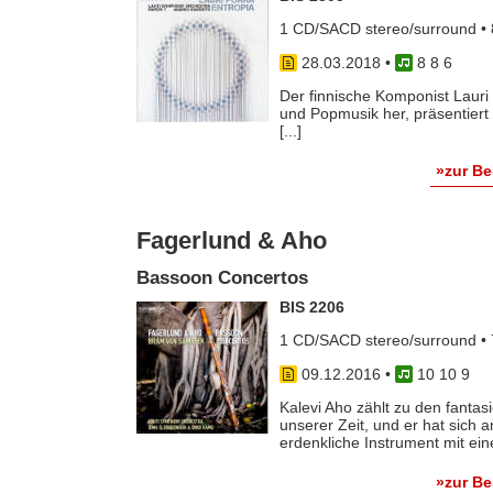
1 CD/SACD stereo/surround • 
28.03.2018
•
8 8 6
Der finnische Komponist Lauri
und Popmusik her, präsentiert
[...]
»zur B
Fagerlund & Aho
Bassoon Concertos
BIS 2206
1 CD/SACD stereo/surround • 
09.12.2016
•
10 10 9
Kalevi Aho zählt zu den fanta
unserer Zeit, und er hat sich 
erdenkliche Instrument mit ein
»zur B