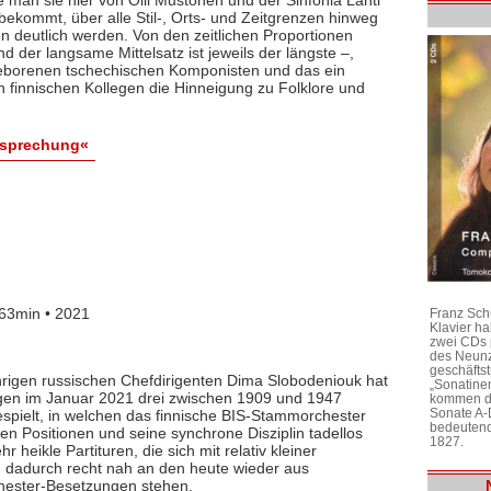
bekommt, über alle Stil-, Orts- und Zeitgrenzen hinweg
n deutlich werden. Von den zeitlichen Proportionen
 der langsame Mittelsatz ist jeweils der längste –,
geborenen tschechischen Komponisten und das ein
 finnischen Kollegen die Hinneigung zu Folklore und
esprechung«
63min • 2021
Franz Sch
Klavier h
zwei CDs 
des Neunz
geschäftst
ährigen russischen Chefdirigenten Dima Slobodeniouk hat
„Sonatine
agen im Januar 2021 drei zwischen 1909 und 1947
kommen di
Sonate A-
espielt, in welchen das finnische BIS-Stammorchester
bedeutend
len Positionen und seine synchrone Disziplin tadellos
1827.
r heikle Partituren, die sich mit relativ kleiner
ch dadurch recht nah an den heute wieder aus
ster-Besetzungen stehen.