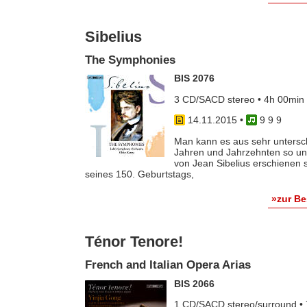
Sibelius
The Symphonies
BIS 2076
3 CD/SACD stereo • 4h 00min 
14.11.2015
•
9 9 9
Man kann es aus sehr untersch
Jahren und Jahrzehnten so ung
von Jean Sibelius erschienen s
seines 150. Geburtstags,
»zur B
Ténor Tenore!
French and Italian Opera Arias
BIS 2066
1 CD/SACD stereo/surround • 