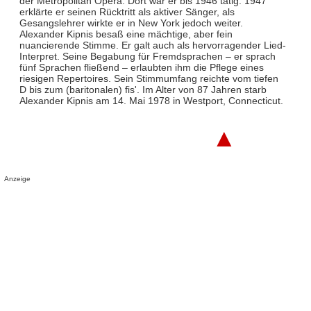
der Metropolitan Opera. Dort war er bis 1946 tätig. 1947
erklärte er seinen Rücktritt als aktiver Sänger, als
Gesangslehrer wirkte er in New York jedoch weiter.
Alexander Kipnis besaß eine mächtige, aber fein
nuancierende Stimme. Er galt auch als hervorragender Lied-
Interpret. Seine Begabung für Fremdsprachen – er sprach
fünf Sprachen fließend – erlaubten ihm die Pflege eines
riesigen Repertoires. Sein Stimmumfang reichte vom tiefen
D bis zum (baritonalen) fis'. Im Alter von 87 Jahren starb
Alexander Kipnis am 14. Mai 1978 in Westport, Connecticut.
▲
Anzeige