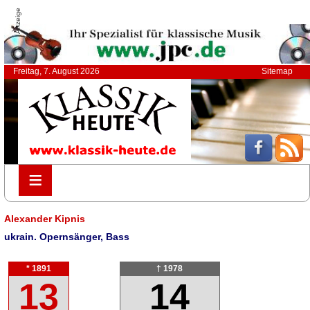
Anzeige
Freitag, 7. August 2026
Sitemap
≡
≡
Alexander Kipnis
ukrain. Opernsänger, Bass
* 1891
† 1978
13
14