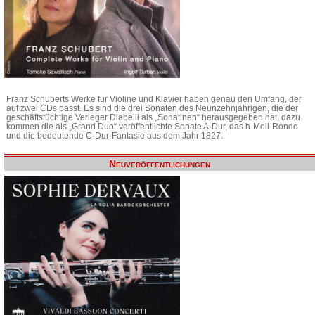
Franz Schuberts Werke für Violine und Klavier haben genau den Umfang, der
auf zwei CDs passt. Es sind die drei Sonaten des Neunzehnjährigen, die der
geschäftstüchtige Verleger Diabelli als „Sonatinen“ herausgegeben hat, dazu
kommen die als „Grand Duo“ veröffentlichte Sonate A-Dur, das h-Moll-Rondo
und die bedeutende C-Dur-Fantasie aus dem Jahr 1827.
Neuveröffentlichungen