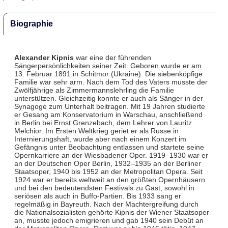
Biographie
Alexander Kipnis
war eine der führenden
Sängerpersönlichkeiten seiner Zeit. Geboren wurde er am
13. Februar 1891 in Schitmor (Ukraine). Die siebenköpfige
Familie war sehr arm. Nach dem Tod des Vaters musste der
Zwölfjährige als Zimmermannslehrling die Familie
unterstützen. Gleichzeitig konnte er auch als Sänger in der
Synagoge zum Unterhalt beitragen. Mit 19 Jahren studierte
er Gesang am Konservatorium in Warschau, anschließend
in Berlin bei Ernst Grenzebach, dem Lehrer von Lauritz
Melchior. Im Ersten Weltkrieg geriet er als Russe in
Internierungshaft, wurde aber nach einem Konzert im
Gefängnis unter Beobachtung entlassen und startete seine
Opernkarriere an der Wiesbadener Oper. 1919–1930 war er
an der Deutschen Oper Berlin, 1932–1935 an der Berliner
Staatsoper, 1940 bis 1952 an der Metropolitan Opera. Seit
1924 war er bereits weltweit an den größten Opernhäusern
und bei den bedeutendsten Festivals zu Gast, sowohl in
seriösen als auch in Buffo-Partien. Bis 1933 sang er
regelmäßig in Bayreuth. Nach der Machtergreifung durch
die Nationalsozialisten gehörte Kipnis der Wiener Staatsoper
an, musste jedoch emigrieren und gab 1940 sein Debüt an