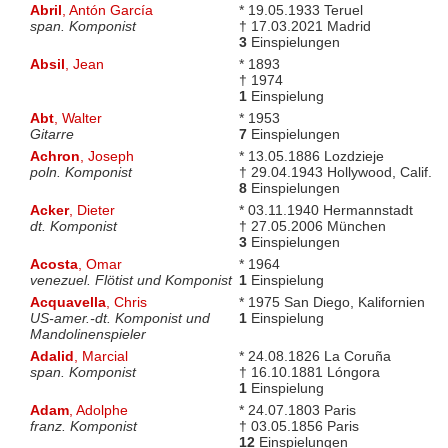
Abril
, Antón García
* 19.05.1933 Teruel
span. Komponist
† 17.03.2021 Madrid
3
Einspielungen
Absil
, Jean
* 1893
† 1974
1
Einspielung
Abt
, Walter
* 1953
Gitarre
7
Einspielungen
Achron
, Joseph
* 13.05.1886 Lozdzieje
poln. Komponist
† 29.04.1943 Hollywood, Calif.
8
Einspielungen
Acker
, Dieter
* 03.11.1940 Hermannstadt
dt. Komponist
† 27.05.2006 München
3
Einspielungen
Acosta
, Omar
* 1964
venezuel. Flötist und Komponist
1
Einspielung
Acquavella
, Chris
* 1975 San Diego, Kalifornien
US-amer.-dt. Komponist und
1
Einspielung
Mandolinenspieler
Adalid
, Marcial
* 24.08.1826 La Coruña
span. Komponist
† 16.10.1881 Lóngora
1
Einspielung
Adam
, Adolphe
* 24.07.1803 Paris
franz. Komponist
† 03.05.1856 Paris
12
Einspielungen