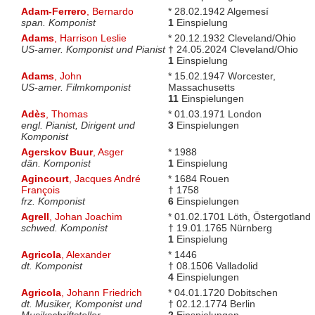
Adam-Ferrero
, Bernardo
* 28.02.1942 Algemesí
span. Komponist
1
Einspielung
Adams
, Harrison Leslie
* 20.12.1932 Cleveland/Ohio
US-amer. Komponist und Pianist
† 24.05.2024 Cleveland/Ohio
1
Einspielung
Adams
, John
* 15.02.1947 Worcester,
US-amer. Filmkomponist
Massachusetts
11
Einspielungen
Adès
, Thomas
* 01.03.1971 London
engl. Pianist, Dirigent und
3
Einspielungen
Komponist
Agerskov Buur
, Asger
* 1988
dän. Komponist
1
Einspielung
Agincourt
, Jacques André
* 1684 Rouen
François
† 1758
frz. Komponist
6
Einspielungen
Agrell
, Johan Joachim
* 01.02.1701 Löth, Östergotland
schwed. Komponist
† 19.01.1765 Nürnberg
1
Einspielung
Agricola
, Alexander
* 1446
dt. Komponist
† 08.1506 Valladolid
4
Einspielungen
Agricola
, Johann Friedrich
* 04.01.1720 Dobitschen
dt. Musiker, Komponist und
† 02.12.1774 Berlin
Musikschriftsteller
2
Einspielungen