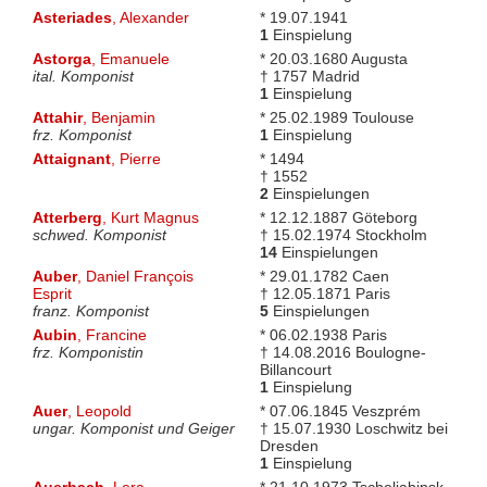
Asteriades
, Alexander
* 19.07.1941
1
Einspielung
Astorga
, Emanuele
* 20.03.1680 Augusta
ital. Komponist
† 1757 Madrid
1
Einspielung
Attahir
, Benjamin
* 25.02.1989 Toulouse
frz. Komponist
1
Einspielung
Attaignant
, Pierre
* 1494
† 1552
2
Einspielungen
Atterberg
, Kurt Magnus
* 12.12.1887 Göteborg
schwed. Komponist
† 15.02.1974 Stockholm
14
Einspielungen
Auber
, Daniel François
* 29.01.1782 Caen
Esprit
† 12.05.1871 Paris
franz. Komponist
5
Einspielungen
Aubin
, Francine
* 06.02.1938 Paris
frz. Komponistin
† 14.08.2016 Boulogne-
Billancourt
1
Einspielung
Auer
, Leopold
* 07.06.1845 Veszprém
ungar. Komponist und Geiger
† 15.07.1930 Loschwitz bei
Dresden
1
Einspielung