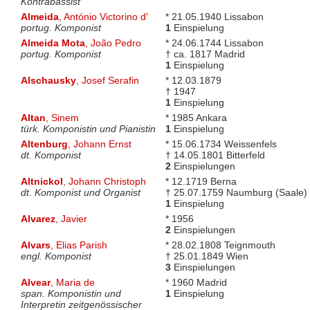
Kontrabassist
Almeida
, António Victorino d'
* 21.05.1940 Lissabon
portug. Komponist
1
Einspielung
Almeida Mota
, João Pedro
* 24.06.1744 Lissabon
portug. Komponist
† ca. 1817 Madrid
1
Einspielung
Alschausky
, Josef Serafin
* 12.03.1879
† 1947
1
Einspielung
Altan
, Sinem
* 1985 Ankara
türk. Komponistin und Pianistin
1
Einspielung
Altenburg
, Johann Ernst
* 15.06.1734 Weissenfels
dt. Komponist
† 14.05.1801 Bitterfeld
2
Einspielungen
Altnickol
, Johann Christoph
* 12.1719 Berna
dt. Komponist und Organist
† 25.07.1759 Naumburg (Saale)
1
Einspielung
Alvarez
, Javier
* 1956
2
Einspielungen
Alvars
, Elias Parish
* 28.02.1808 Teignmouth
engl. Komponist
† 25.01.1849 Wien
3
Einspielungen
Alvear
, Maria de
* 1960 Madrid
span. Komponistin und
1
Einspielung
Interpretin zeitgenössischer