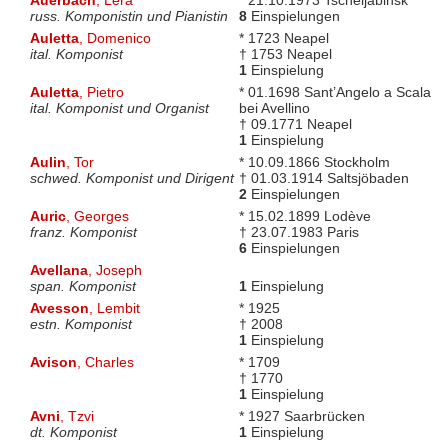
Auerbach
, Lera
* 21.10.1973 Tscheljabinsk
russ. Komponistin und Pianistin
8
Einspielungen
Auletta
, Domenico
* 1723 Neapel
ital. Komponist
† 1753 Neapel
1
Einspielung
Auletta
, Pietro
* 01.1698 Sant’Angelo a Scala
ital. Komponist und Organist
bei Avellino
† 09.1771 Neapel
1
Einspielung
Aulin
, Tor
* 10.09.1866 Stockholm
schwed. Komponist und Dirigent
† 01.03.1914 Saltsjöbaden
2
Einspielungen
Auric
, Georges
* 15.02.1899 Lodève
franz. Komponist
† 23.07.1983 Paris
6
Einspielungen
Avellana
, Joseph
span. Komponist
1
Einspielung
Avesson
, Lembit
* 1925
estn. Komponist
† 2008
1
Einspielung
Avison
, Charles
* 1709
† 1770
1
Einspielung
Avni
, Tzvi
* 1927 Saarbrücken
dt. Komponist
1
Einspielung