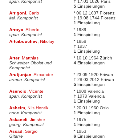
span. Komponist
† 17.01.1826 Paris
5
Einspielungen
Arrigoni
, Carlo
* 06.12.1697 Florenz
ital. Komponist
† 19.08.1744 Florenz
1
Einspielung
Arroyo
, Alberto
* 1989
span. Komponist
1
Einspielung
Artcibouchev
, Nikolay
* 1858
† 1937
1
Einspielung
Arter
, Matthias
* 10.10.1964 Zürich
Schweizer Oboist und
4
Einspielungen
Komponist
Arutjunjan
, Alexander
* 23.09.1920 Eriwan
armen. Komponist
† 28.03.2012 Eriwan
5
Einspielungen
Asencio
, Vicente
* 1908 Valencia
span. Komponist
† 1979 Valencia
1
Einspielung
Asheim
, Nils Henrik
* 20.01.1960 Oslo
norw. Komponist
1
Einspielung
Askaneli
, Jimsher
* 1975
georg. Komponist
1
Einspielung
Assad
, Sérgio
* 1953
Gitarre
6
Einspielungen