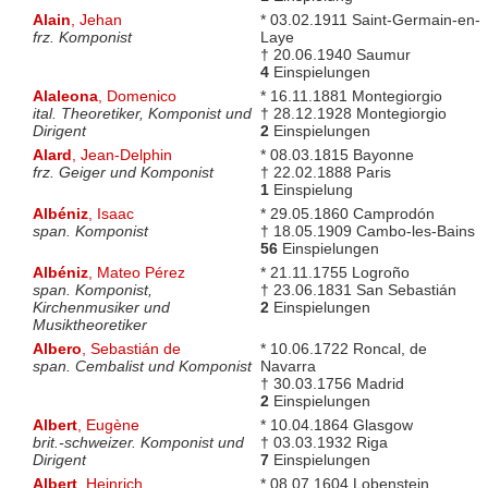
Alain
, Jehan
* 03.02.1911 Saint-Germain-en-
frz. Komponist
Laye
† 20.06.1940 Saumur
4
Einspielungen
Alaleona
, Domenico
* 16.11.1881 Montegiorgio
ital. Theoretiker, Komponist und
† 28.12.1928 Montegiorgio
Dirigent
2
Einspielungen
Alard
, Jean-Delphin
* 08.03.1815 Bayonne
frz. Geiger und Komponist
† 22.02.1888 Paris
1
Einspielung
Albéniz
, Isaac
* 29.05.1860 Camprodón
span. Komponist
† 18.05.1909 Cambo-les-Bains
56
Einspielungen
Albéniz
, Mateo Pérez
* 21.11.1755 Logroño
span. Komponist,
† 23.06.1831 San Sebastián
Kirchenmusiker und
2
Einspielungen
Musiktheoretiker
Albero
, Sebastián de
* 10.06.1722 Roncal, de
span. Cembalist und Komponist
Navarra
† 30.03.1756 Madrid
2
Einspielungen
Albert
, Eugène
* 10.04.1864 Glasgow
brit.-schweizer. Komponist und
† 03.03.1932 Riga
Dirigent
7
Einspielungen
Albert
, Heinrich
* 08.07.1604 Lobenstein