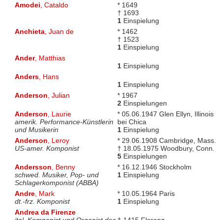
Amodei
, Cataldo
* 1649
† 1693
1
Einspielung
Anchieta
, Juan de
* 1462
† 1523
1
Einspielung
Ander
, Matthias
1
Einspielung
Anders
, Hans
1
Einspielung
Anderson
, Julian
* 1967
2
Einspielungen
Anderson
, Laurie
* 05.06.1947 Glen Ellyn, Illinois
amerik. Performance-Künstlerin
bei Chica
und Musikerin
1
Einspielung
Anderson
, Leroy
* 29.06.1908 Cambridge, Mass.
US-amer. Komponist
† 18.05.1975 Woodbury, Conn.
5
Einspielungen
Andersson
, Benny
* 16.12.1946 Stockholm
schwed. Musiker, Pop- und
1
Einspielung
Schlagerkomponist (ABBA)
Andre
, Mark
* 10.05.1964 Paris
dt.-frz. Komponist
1
Einspielung
Andrea da Firenze