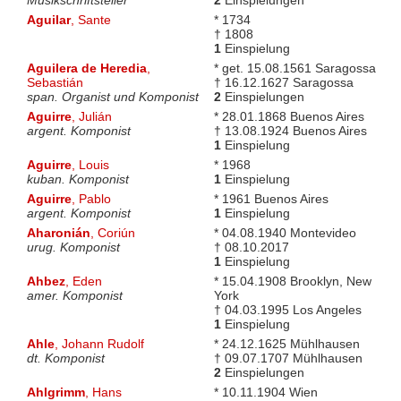
Aguilar
, Sante
* 1734
† 1808
1
Einspielung
Aguilera de Heredia
,
* get. 15.08.1561 Saragossa
Sebastián
† 16.12.1627 Saragossa
span. Organist und Komponist
2
Einspielungen
Aguirre
, Julián
* 28.01.1868 Buenos Aires
argent. Komponist
† 13.08.1924 Buenos Aires
1
Einspielung
Aguirre
, Louis
* 1968
kuban. Komponist
1
Einspielung
Aguirre
, Pablo
* 1961 Buenos Aires
argent. Komponist
1
Einspielung
Aharonián
, Coriún
* 04.08.1940 Montevideo
urug. Komponist
† 08.10.2017
1
Einspielung
Ahbez
, Eden
* 15.04.1908 Brooklyn, New
amer. Komponist
York
† 04.03.1995 Los Angeles
1
Einspielung
Ahle
, Johann Rudolf
* 24.12.1625 Mühlhausen
dt. Komponist
† 09.07.1707 Mühlhausen
2
Einspielungen
Ahlgrimm
, Hans
* 10.11.1904 Wien