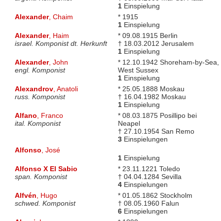
1
Einspielung
Alexander
, Chaim
* 1915
1
Einspielung
Alexander
, Haim
* 09.08.1915 Berlin
israel. Komponist dt. Herkunft
† 18.03.2012 Jerusalem
1
Einspielung
Alexander
, John
* 12.10.1942 Shoreham-by-Sea,
engl. Komponist
West Sussex
1
Einspielung
Alexandrov
, Anatoli
* 25.05.1888 Moskau
russ. Komponist
† 16.04.1982 Moskau
1
Einspielung
Alfano
, Franco
* 08.03.1875 Posillipo bei
ital. Komponist
Neapel
† 27.10.1954 San Remo
3
Einspielungen
Alfonso
, José
1
Einspielung
Alfonso X El Sabio
* 23.11.1221 Toledo
span. Komponist
† 04.04.1284 Sevilla
4
Einspielungen
Alfvén
, Hugo
* 01.05.1862 Stockholm
schwed. Komponist
† 08.05.1960 Falun
6
Einspielungen