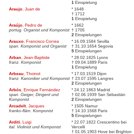
1
Einspielung
Araujo
, Juan de
* 1648
† 1712
1
Einspielung
Araújo
, Pedro de
* 1662
portug. Organist und Komponist
† 1705
2
Einspielungen
Arauxo
, Francisco Correa
* 16.09.1584 Sevilla
span. Komponist und Organist
† 31.10.1654 Segovia
5
Einspielungen
Arban
, Jean-Baptiste
* 28.02.1825 Lyons
franz. Komponist
† 09.04.1889 Paris
1
Einspielung
Arbeau
, Thoinot
* 17.03.1519 Dijon
franz. Kanoniker und Komponist
† 23.07.1595 Langres
2
Einspielungen
Arbós
, Enrique Fernández
* 24.12.1863 Madrid
span. Geiger, Dirigent und
† 02.06.1939 San Sebastián
Komponist
2
Einspielungen
Arcadelt
, Jacques
* 1505 Namur
franko-fläm. Komponist
† 14.10.1568 Paris
5
Einspielungen
Arditi
, Luigi
* 22.07.1822 Crescentino bei
ital. Violinist und Komponist
Vercelli
† 01.05.1903 Hove bei Brighton