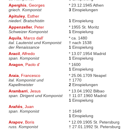
Aperghis
, Georges
* 23.12.1945 Athen
griech. Komponist
3
Einspielungen
Apituley
, Esther
niederl. Bratschistin
1
Einspielung
Appenzeller
, Peter
* 1955 St. Moritz
Schweizer Komponist
1
Einspielung
Aquila
, Marco dall'
* ca. 1480
ital. Lautenist und Komponist
† nach 1538
der Renaissance
1
Einspielung
Aracil
, Alfredo
* 13.07.1954 Madrid
span. Komponist
1
Einspielung
Aragon
, Paolo d'
* 1600
1
Einspielung
Araia
, Francesco
* 25.06.1709 Neapel
ital. Komponist und
† 1770
Kapellmeister
2
Einspielungen
Arambarri
, Jesus
* 13.04.1902 Bilbao
span. Dirigent und Komponist
† 11.07.1960 Madrid
1
Einspielung
Arañés
, Juan
span. Komponist
† 1649
1
Einspielung
Arapov
, Boris
* 12.09.1905 St. Petersburg
russ. Komponist
† 27.01.1992 St. Petersburg