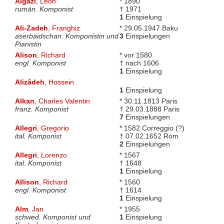
Algazi
, Leon
* 1890
rumän. Komponist
† 1971
1
Einspielung
Ali-Zadeh
, Franghiz
* 29.05.1947 Baku
aserbaidschan. Komponistin und
3
Einspielungen
Pianistin
Alison
, Richard
* vor 1580
engl. Komponist
† nach 1606
1
Einspielung
Alizâdeh
, Hossein
1
Einspielung
Alkan
, Charles Valentin
* 30.11.1813 Paris
franz. Komponist
† 29.03.1888 Paris
7
Einspielungen
Allegri
, Gregorio
* 1582 Correggio (?)
ital. Komponist
† 07.02.1652 Rom
2
Einspielungen
Allegri
, Lorenzo
* 1567
ital. Komponist
† 1648
1
Einspielung
Allison
, Richard
* 1560
engl. Komponist
† 1614
1
Einspielung
Alm
, Jan
* 1955
schwed. Komponist und
1
Einspielung