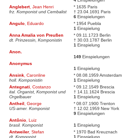
4
Einspielungen
Anglebert
, Jean Henri
* 1635 Paris
frz. Komponist und Cembalist
† 23.04.1691 Paris
6
Einspielungen
Angulo
, Eduardo
* 1954 Puebla
1
Einspielung
Anna Amalia von Preußen
* 09.11.1723 Berlin
dt. Prinzessin, Komponistin
† 30.03.1787 Berlin
1
Einspielung
Anon.
149
Einspielungen
Anonymus
1
Einspielung
Ansink
, Caronline
* 08.08.1959 Amsterdam
holl. Komponistin
1
Einspielung
Antegnati
, Costanzo
* 09.12.1549 Brescia
ital. Organist, Komponist und
† 14.11.1624 Brescia
Orgelbauer
1
Einspielung
Antheil
, George
* 08.07.1900 Trenton
US-amer. Komponist
† 12.02.1959 New York
9
Einspielungen
Antônio
, Luiz
brasil. Komponist
1
Einspielung
Antweiler
, Stefan
* 1970 Bad Kreuznach
dt. Komponist
1
Einspielung