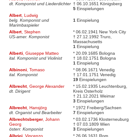
dt. Komponist und Liederdichter
† 06.10.1651 Königsberg
5
Einspielungen
Albert
, Ludwig
belg. Komponist und
1
Einspielung
Marimbaspieler
Albert
, Stephen
* 06.02.1941 New York City
US-amer. Komponist
† 27.12.1992 Truro,
Massachusetts
1
Einspielung
Alberti
, Giuseppe Matteo
* 20.09.1685 Bologna
ital. Komponist und Violinist
† 18.02.1751 Bologna
1
Einspielung
Albinoni
, Tomaso
* 08.06.1671 Venedig
ital. Komponist
† 17.01.1751 Venedig
19
Einspielungen
Albrecht
, George Alexander
* 15.02.1935 Leuchtenburg,
dt. Dirigent
Kreis Osterholz
† 21.12.2021 Weimar
3
Einspielungen
Albrecht
, Hansjörg
* 1972 Freiberg/Sachsen
dt. Organist und Bearbeiter
7
Einspielungen
Albrechtsberger
, Johann
* 03.02.1736 Klosterneuburg
Georg
† 07.03.1809 Wien
österr. Komponist
3
Einspielungen
Albrici
, Vincenzo
* 26.06.1631 Rom