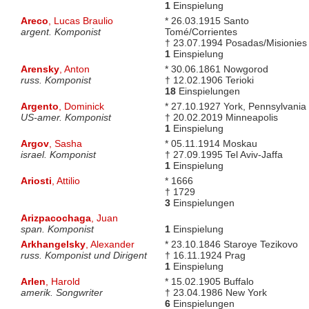
1
Einspielung
Areco
, Lucas Braulio
* 26.03.1915 Santo
argent. Komponist
Tomé/Corrientes
† 23.07.1994 Posadas/Misionies
1
Einspielung
Arensky
, Anton
* 30.06.1861 Nowgorod
russ. Komponist
† 12.02.1906 Terioki
18
Einspielungen
Argento
, Dominick
* 27.10.1927 York, Pennsylvania
US-amer. Komponist
† 20.02.2019 Minneapolis
1
Einspielung
Argov
, Sasha
* 05.11.1914 Moskau
israel. Komponist
† 27.09.1995 Tel Aviv-Jaffa
1
Einspielung
Ariosti
, Attilio
* 1666
† 1729
3
Einspielungen
Arizpacochaga
, Juan
span. Komponist
1
Einspielung
Arkhangelsky
, Alexander
* 23.10.1846 Staroye Tezikovo
russ. Komponist und Dirigent
† 16.11.1924 Prag
1
Einspielung
Arlen
, Harold
* 15.02.1905 Buffalo
amerik. Songwriter
† 23.04.1986 New York
6
Einspielungen