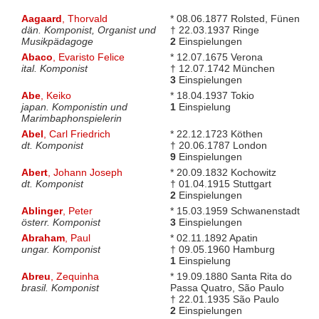
Aagaard
, Thorvald
* 08.06.1877 Rolsted, Fünen
dän. Komponist, Organist und
† 22.03.1937 Ringe
Musikpädagoge
2
Einspielungen
Abaco
, Evaristo Felice
* 12.07.1675 Verona
ital. Komponist
† 12.07.1742 München
3
Einspielungen
Abe
, Keiko
* 18.04.1937 Tokio
japan. Komponistin und
1
Einspielung
Marimbaphonspielerin
Abel
, Carl Friedrich
* 22.12.1723 Köthen
dt. Komponist
† 20.06.1787 London
9
Einspielungen
Abert
, Johann Joseph
* 20.09.1832 Kochowitz
dt. Komponist
† 01.04.1915 Stuttgart
2
Einspielungen
Ablinger
, Peter
* 15.03.1959 Schwanenstadt
österr. Komponist
3
Einspielungen
Abraham
, Paul
* 02.11.1892 Apatin
ungar. Komponist
† 09.05.1960 Hamburg
1
Einspielung
Abreu
, Zequinha
* 19.09.1880 Santa Rita do
brasil. Komponist
Passa Quatro, São Paulo
† 22.01.1935 São Paulo
2
Einspielungen