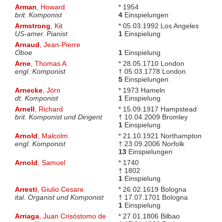
Arman
, Howard
* 1954
brit. Komponist
4
Einspielungen
Armstrong
, Kit
* 05.03.1992 Los Angeles
US-amer. Pianist
1
Einspielung
Arnaud
, Jean-Pierre
Oboe
1
Einspielung
Arne
, Thomas A.
* 28.05.1710 London
engl. Komponist
† 05.03.1778 London
5
Einspielungen
Arnecke
, Jörn
* 1973 Hameln
dt. Komponist
1
Einspielung
Arnell
, Richard
* 15.09.1917 Hampstead
brit. Komponist und Dirigent
† 10.04.2009 Bromley
1
Einspielung
Arnold
, Malcolm
* 21.10.1921 Northampton
engl. Komponist
† 23.09.2006 Norfolk
13
Einspielungen
Arnold
, Samuel
* 1740
† 1802
1
Einspielung
Arresti
, Giulio Cesare
* 26.02.1619 Bologna
ital. Organist und Komponist
† 17.07.1701 Bologna
1
Einspielung
Arriaga
, Juan Crisóstomo de
* 27.01.1806 Bilbao