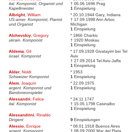
ital. Komponist, Organist und
† 06.06.1696 Prag
Kapellmeister
1
Einspielung
Albright
, William
* 20.10.1944 Gary, Indiana
US-amer. Komponist, Pianist
† 17.09.1998 Ann Arbor,
und Organist
Michigan
1
Einspielung
Alchevskiy
, Gregory
* 1866 Charkiv
ukrain. Komponist
† 1920 Moskau
1
Einspielung
Aldema
, Gil
* 17.09.1928 Givatayim bei Tel
israel. Komponist
Aviv
† 27.09.2014 Tel Aviv-Jaffa
1
Einspielung
Alder
, Noldi
* 1953
Schweizer Komponist
1
Einspielung
Alem
, Joaquín
* 22.09.1975
argent. Komponist und
1
Einspielung
Bandoneonspieler
Alessandri
, Felice
* 24.11.1747
ital. Komponist
† 15.05.1798 Casinalbo
1
Einspielung
Alessandrini
, Rinaldo
Dirigent
9
Einspielungen
Alessio
, Enrique
* 08.01.1918 Buenos Aires
argent. Komponist
† 08.09.2000 Mar del Plata