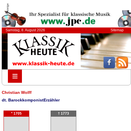
Anzeige
Samstag, 8. August 2026
Sitemap
≡
≡
Christian Wolff
dt. BarockkomponistErzähler
* 1705
† 1773