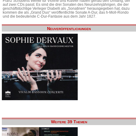
Franz Schuberts Werke für Violine und Klavier haben genau den Umfang, der
auf zwei CDs passt. Es sind die drei Sonaten des Neunzehnjährigen, die der
geschäftstüchtige Verleger Diabelli als „Sonatinen“ herausgegeben hat, dazu
kommen die als „Grand Duo“ veröffentlichte Sonate A-Dur, das h-Moll-Rondo
und die bedeutende C-Dur-Fantasie aus dem Jahr 1827.
Neuveröffentlichungen
Weitere 39 Themen