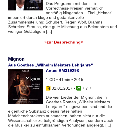
Das Programm mit dem – in
Correctness-Kreisen vermutlich
anstößig klingenden – Titel „Heimat“
imponiert durch kluge und gedankenvolle
Zusammenstellung: Schubert, Reger, Wolf, Brahms,
Schreker, Strauss, eine gute Mischung aus Bekanntem und
weniger Geläufigem [...]
»zur Besprechung«
Mignon
Aus Goethes „Wilhelm Meisters Lehrjahre“
Antes BM319298
1 CD • 41min • 2015
31.01.2017
•
7 7 7
Die vier Lieder der Mignon, die in
Goethes Roman „Wilhelm Meisters
Lehrjahre“ eingewoben sind und die
eigentliche Substanz dieses rätselhaften
Mädchencharakters ausmachen, haben nicht nur die
Wissenschaftler zu tiefgründigen Analysen, sondern auch
die Musiker zu einfühlsamen Vertonungen angeregt. [...]