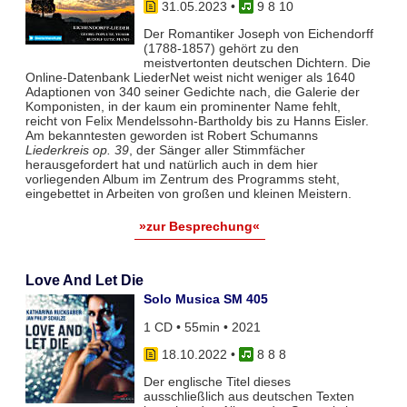
31.05.2023
•
9 8 10
Der Romantiker Joseph von Eichendorff
(1788-1857) gehört zu den
meistvertonten deutschen Dichtern. Die
Online-Datenbank LiederNet weist nicht weniger als 1640
Adaptionen von 340 seiner Gedichte nach, die Galerie der
Komponisten, in der kaum ein prominenter Name fehlt,
reicht von Felix Mendelssohn-Bartholdy bis zu Hanns Eisler.
Am bekanntesten geworden ist Robert Schumanns
Liederkreis op. 39
, der Sänger aller Stimmfächer
herausgefordert hat und natürlich auch in dem hier
vorliegenden Album im Zentrum des Programms steht,
eingebettet in Arbeiten von großen und kleinen Meistern.
»zur Besprechung«
Love And Let Die
Solo Musica SM 405
1 CD • 55min • 2021
18.10.2022
•
8 8 8
Der englische Titel dieses
ausschließlich aus deutschen Texten