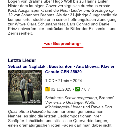
Bogen von Brahms über Hugo Wolf bis zu Hanns Eisler.
Hinter dem launigen Cover verbirgt sich durchaus ernste
Kost. Ausganspunkt sind die
Neun Lieder und Gesänge op.
32
von Johannes Brahms. Als der 31-jährige Junggeselle sie
komponierte, steckte er in seiner hoffnungslosen Zuneigung
zur Witwe Clara Schumann fest. Lars Conrad und Daniel
Prinz entwerfen hier bedrückende Bilder der Einsamkeit und
Zerrissenheit.
»zur Besprechung«
Letzte Lieder
Sebastian Naglatzki, Bassbariton • Ana Miceva, Klavier
Genuin GEN 25920
1 CD • 71min • 2024
02.11.2025
•
7 8 7
Schuberts
Schwanengesang
, Brahms‘
Vier ernste Gesänge
, Wolfs
Michelangelo-Lieder
und Ravels
Don
Quichotte à Dulcinée
haben nur einen gemeinsamen
Nenner: es sind die letzten Liedkompositionen ihrer
Schöpfer. Inhaltliche und stilistische Querverbindungen,
einen dramaturgischen roten Faden darf man dabei nicht