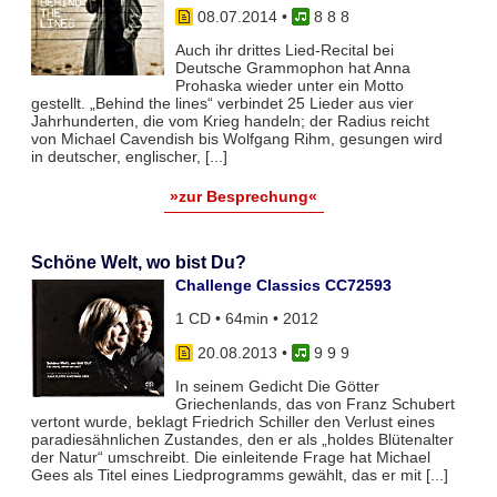
08.07.2014
•
8 8 8
Auch ihr drittes Lied-Recital bei
Deutsche Grammophon hat Anna
Prohaska wieder unter ein Motto
gestellt. „Behind the lines“ verbindet 25 Lieder aus vier
Jahrhunderten, die vom Krieg handeln; der Radius reicht
von Michael Cavendish bis Wolfgang Rihm, gesungen wird
in deutscher, englischer, [...]
»zur Besprechung«
Schöne Welt, wo bist Du?
Challenge Classics CC72593
1 CD • 64min • 2012
20.08.2013
•
9 9 9
In seinem Gedicht Die Götter
Griechenlands, das von Franz Schubert
vertont wurde, beklagt Friedrich Schiller den Verlust eines
paradiesähnlichen Zustandes, den er als „holdes Blütenalter
der Natur“ umschreibt. Die einleitende Frage hat Michael
Gees als Titel eines Liedprogramms gewählt, das er mit [...]