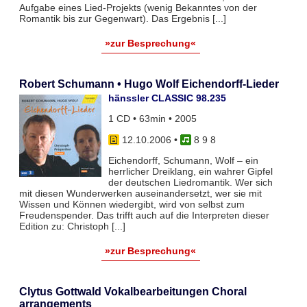
Aufgabe eines Lied-Projekts (wenig Bekanntes von der
Romantik bis zur Gegenwart). Das Ergebnis [...]
»zur Besprechung«
Robert Schumann • Hugo Wolf Eichendorff-Lieder
hänssler CLASSIC 98.235
1 CD • 63min • 2005
12.10.2006
•
8 9 8
Eichendorff, Schumann, Wolf – ein
herrlicher Dreiklang, ein wahrer Gipfel
der deutschen Liedromantik. Wer sich
mit diesen Wunderwerken auseinandersetzt, wer sie mit
Wissen und Können wiedergibt, wird von selbst zum
Freudenspender. Das trifft auch auf die Interpreten dieser
Edition zu: Christoph [...]
»zur Besprechung«
Clytus Gottwald Vokalbearbeitungen Choral
arrangements