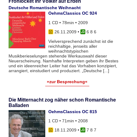
Frohlocket ihr Völker auf Erden
Deutsche Romantische Weihnacht
OehmsClassics OC 924
1 CD • 78min • 2009
26.11.2009
•
6 8 6
Vielversprechend zunächst ist die
reichhaltige, jenseits aller
weihnachtstypischen
Musikberieselungen stehende Werkauswahl dieser
Neuerscheinung. Namhafte Interpreten geben ihr Bestes
und ein ideenreicher Leiter hat das Vorhaben konzipiert,
arrangiert, einstudiert und produziert. „Deutsche [...]
»zur Besprechung«
Die Mitternacht zog näher schon Romantische
Balladen
OehmsClassics OC 815
1 CD • 71min • 2008
18.11.2009
•
7 8 7