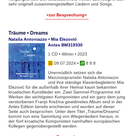
sehr originell zusammengestellten Liedern und Songs.
»zur Besprechung«
Träume • Dreams
Nataša Antoniazzo • Mia Elezović
Antes BM319330
1 CD • 48min • 2023
09.07.2024
•
8 8 8
Unermüdlich setzen sich die
Mezzosopranistin Nataša Antoniazzo
und ihre ständige Klavierbegleiterin Mia
Elezović für die außerhalb ihrer Heimat kaum bekannten
kroatischen Kunstlieder ein. Zwei Sammel-Programme mit
Werken der wichtigsten Komponisten und ein ganz dem jung
verstorbenen Franjo Krežma gewidmetes Album sind in der
Antes Edition bereits erschienen und wurden auf dieser
Seite auch besprochen. Unter dem Titel „Träume/Dreams“
kommt nun eine Sammlung von Wiegenliedern heraus, in
der fünf kroatische Komponisten namhaften europäischen
Kollegen gegenübergestellt werden.