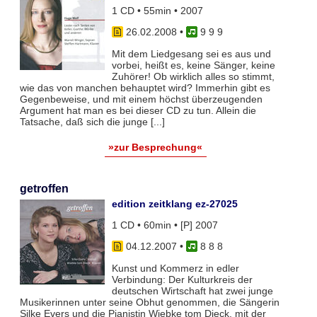
1 CD • 55min • 2007
26.02.2008
•
9 9 9
Mit dem Liedgesang sei es aus und
vorbei, heißt es, keine Sänger, keine
Zuhörer! Ob wirklich alles so stimmt,
wie das von manchen behauptet wird? Immerhin gibt es
Gegenbeweise, und mit einem höchst überzeugenden
Argument hat man es bei dieser CD zu tun. Allein die
Tatsache, daß sich die junge [...]
»zur Besprechung«
getroffen
edition zeitklang ez-27025
1 CD • 60min • [P] 2007
04.12.2007
•
8 8 8
Kunst und Kommerz in edler
Verbindung: Der Kulturkreis der
deutschen Wirtschaft hat zwei junge
Musikerinnen unter seine Obhut genommen, die Sängerin
Silke Evers und die Pianistin Wiebke tom Dieck, mit der