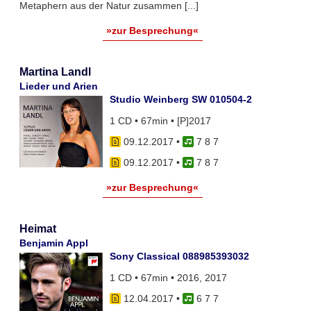
Metaphern aus der Natur zusammen [...]
»zur Besprechung«
Martina Landl
Lieder und Arien
Studio Weinberg SW 010504-2
1 CD • 67min • [P]2017
09.12.2017
•
7 8 7
09.12.2017
•
7 8 7
»zur Besprechung«
Heimat
Benjamin Appl
Sony Classical 088985393032
1 CD • 67min • 2016, 2017
12.04.2017
•
6 7 7