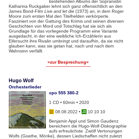
bestehenden Albums der Sopranistin
Katharina Ruckgaber lehnt sich ganz offensichtlich an den
James Bond-Film
Live and let die
(1973) an, in dem Roger
Moore zum ersten Mal den Titelhelden verkörperte.
Fasziniert von der Gattung des Krimis und seinen diversen
Geschichten von Mord und Totschlag hat sie sich als
Grundlage für das vorliegende Programm eine Variante
ausgedacht, in der eine weibliche Ich-Erzählerin aus
Eifersucht ihre Rivalin umbringt und daraufhin, da sie nicht
glauben kann, was sie getan hat, nach und nach dem
Wahnsinn verfällt.
»zur Besprechung«
Hugo Wolf
Orchesterlieder
cpo 555 380-2
1 CD • 60min • 2020
08.08.2022
•
10 10 10
Benjamin Appl und Simon Gaudenz
bereichern die Hugo-Wolf-Diskographie
aufs erfreulichste. Zwölf Vertonungen
Wolfs (Goethe, Mörike), dessen Liedschaffen nicht zuletzt