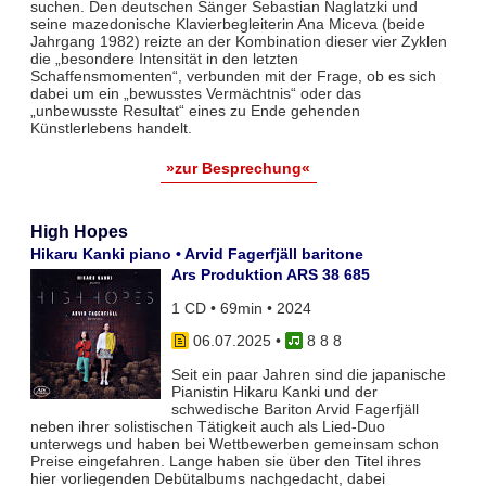
suchen. Den deutschen Sänger Sebastian Naglatzki und
seine mazedonische Klavierbegleiterin Ana Miceva (beide
Jahrgang 1982) reizte an der Kombination dieser vier Zyklen
die „besondere Intensität in den letzten
Schaffensmomenten“, verbunden mit der Frage, ob es sich
dabei um ein „bewusstes Vermächtnis“ oder das
„unbewusste Resultat“ eines zu Ende gehenden
Künstlerlebens handelt.
»zur Besprechung«
High Hopes
Hikaru Kanki piano • Arvid Fagerfjäll baritone
Ars Produktion ARS 38 685
1 CD • 69min • 2024
06.07.2025
•
8 8 8
Seit ein paar Jahren sind die japanische
Pianistin Hikaru Kanki und der
schwedische Bariton Arvid Fagerfjäll
neben ihrer solistischen Tätigkeit auch als Lied-Duo
unterwegs und haben bei Wettbewerben gemeinsam schon
Preise eingefahren. Lange haben sie über den Titel ihres
hier vorliegenden Debütalbums nachgedacht, dabei