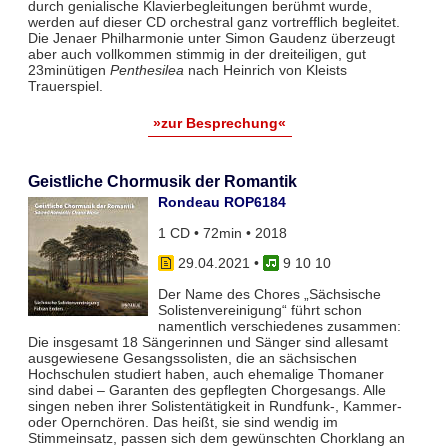
durch genialische Klavierbegleitungen berühmt wurde,
werden auf dieser CD orchestral ganz vortrefflich begleitet.
Die Jenaer Philharmonie unter Simon Gaudenz überzeugt
aber auch vollkommen stimmig in der dreiteiligen, gut
23minütigen
Penthesilea
nach Heinrich von Kleists
Trauerspiel.
»zur Besprechung«
Geistliche Chormusik der Romantik
Rondeau ROP6184
1 CD • 72min • 2018
29.04.2021
•
9 10 10
Der Name des Chores „Sächsische
Solistenvereinigung“ führt schon
namentlich verschiedenes zusammen:
Die insgesamt 18 Sängerinnen und Sänger sind allesamt
ausgewiesene Gesangssolisten, die an sächsischen
Hochschulen studiert haben, auch ehemalige Thomaner
sind dabei – Garanten des gepflegten Chorgesangs. Alle
singen neben ihrer Solistentätigkeit in Rundfunk-, Kammer-
oder Opernchören. Das heißt, sie sind wendig im
Stimmeinsatz, passen sich dem gewünschten Chorklang an