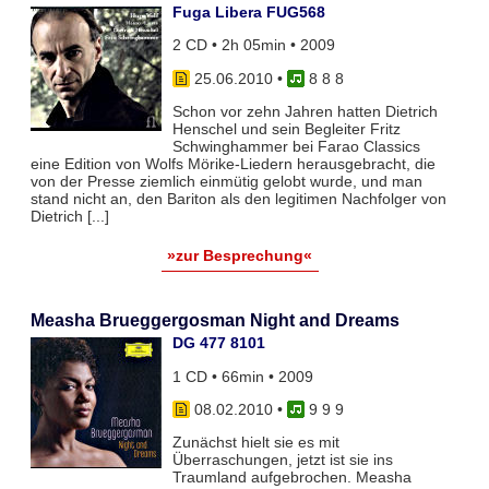
Fuga Libera FUG568
2 CD • 2h 05min • 2009
25.06.2010
•
8 8 8
Schon vor zehn Jahren hatten Dietrich
Henschel und sein Begleiter Fritz
Schwinghammer bei Farao Classics
eine Edition von Wolfs Mörike-Liedern herausgebracht, die
von der Presse ziemlich einmütig gelobt wurde, und man
stand nicht an, den Bariton als den legitimen Nachfolger von
Dietrich [...]
»zur Besprechung«
Measha Brueggergosman Night and Dreams
DG 477 8101
1 CD • 66min • 2009
08.02.2010
•
9 9 9
Zunächst hielt sie es mit
Überraschungen, jetzt ist sie ins
Traumland aufgebrochen. Measha