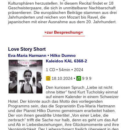
Kultursphären herzustellen. In diesem Recital findet er 18
Geschwisterpaare, die sich in unmittelbarer Nachbarschaft
präsentieren. Die europäischen Beiträge stammen aus drei
Jahrhunderten und reichen von Mozart bis Ravel, die
japanischen mit einer Ausnahme aus dem 20. Jahrhundert.
»zur Besprechung«
Love Story Short
Eva-Maria Harmann • Hilko Dumno
Kaleidos KAL 6368-2
1 CD • 54min • 2024
18.10.2024
•
9 9 9
Den kuriosen Spruch „Liebe ist nicht
ohne bitter“ fand Kurt Tucholsky einmal
auf einem Kalender in einem Schweizer
Hotel. Der könnte auch das Motto des vorliegenden
Programms sein, das die Sopranistin Eva-Maria Hartmann
und der Pianist Hilko Dumno gemeinsam erarbeitet haben.
Der von ihnen gewählte Untertitel „Von einer Liebe, die
zerbrach“ trifft die Sache nur halb, denn es geht um das Auf
und Ab in Liebesbeziehungen, ihre Glücksmomente und ihre
Vergänglichkeit. Der Liebesschmerz freilich überwiegt in den