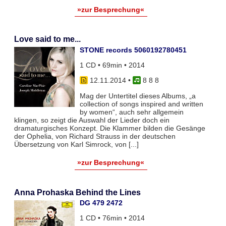
»zur Besprechung«
Love said to me...
STONE records 5060192780451
1 CD • 69min • 2014
12.11.2014
•
8 8 8
Mag der Untertitel dieses Albums, „a
collection of songs inspired and written
by women“, auch sehr allgemein
klingen, so zeigt die Auswahl der Lieder doch ein
dramaturgisches Konzept. Die Klammer bilden die Gesänge
der Ophelia, von Richard Strauss in der deutschen
Übersetzung von Karl Simrock, von [...]
»zur Besprechung«
Anna Prohaska Behind the Lines
DG 479 2472
1 CD • 76min • 2014