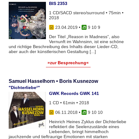
BIS 2353
1 CD/SACD stereo/surround • 75min •
2018
23.04.2019
•
9 10 9
Der Titel „Reason in Madness“, also
Vernunft im Wahnsinn, ist eine schöne
und richtige Beschreibung des Inhalts dieser Lieder-CD,
aber auch der künstlerischen Gestaltung [...]
»zur Besprechung«
Samuel Hasselhorn • Boris Kusnezow
"Dichterliebe²"
GWK Records GWK 141
1 CD • 61min • 2018
06.11.2018
•
9 10 10
Heinrich Heines Zyklus der Dichterliebe
reflektiert die Seelenzustände eines
Liebenden, bringt himmelhoch
jauchzende und tieftraurige Emotionen mit starken