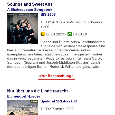
Sounds and Sweet Airs
A Shakespeare Songbook
BIS 2653
1 CD/SACD stereo/surround • 85min •
2022
17.10.2023
•
10 10 10
Lieder und Duette aus 4 Jahrhunderten
auf Texte von William Shakespeare sind
hier auf dramaturgisch einleuchtende Weise und in
exemplarischen Interpretationen zusammengestellt, wobei
das in verschiedensten Repertoires bewährte Team Carolyn
Sampson (Sopran) und Joseph Middleton (Klavier) durch
den ebenbürtigen Bariton Roderick Williams ergänzt wird.
»zur Besprechung«
Nur über uns die Linde rauscht
Eichendorff-Lieder
Spektral SRL4-22198
1 CD • 71min • 2022