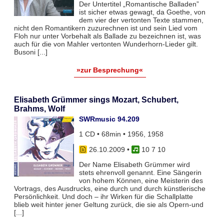
Der Untertitel „Romantische Balladen”
ist sicher etwas gewagt, da Goethe, von
dem vier der vertonten Texte stammen,
nicht den Romantikern zuzurechnen ist und sein Lied vom
Floh nur unter Vorbehalt als Ballade zu bezeichnen ist, was
auch für die von Mahler vertonten Wunderhorn-Lieder gilt.
Busoni [...]
»zur Besprechung«
Elisabeth Grümmer sings Mozart, Schubert,
Brahms, Wolf
SWRmusic 94.209
1 CD • 68min • 1956, 1958
26.10.2009
•
10 7 10
Der Name Elisabeth Grümmer wird
stets ehrenvoll genannt. Eine Sängerin
von hohem Können, eine Meisterin des
Vortrags, des Ausdrucks, eine durch und durch künstlerische
Persönlichkeit. Und doch – ihr Wirken für die Schallplatte
blieb weit hinter jener Geltung zurück, die sie als Opern-und
[...]