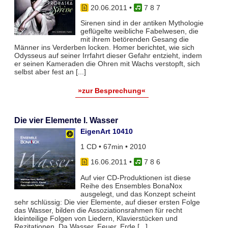
20.06.2011
•
7 8 7
Sirenen sind in der antiken Mythologie
geflügelte weibliche Fabelwesen, die
mit ihrem betörenden Gesang die
Männer ins Verderben locken. Homer berichtet, wie sich
Odysseus auf seiner Irrfahrt dieser Gefahr entzieht, indem
er seinen Kameraden die Ohren mit Wachs verstopft, sich
selbst aber fest an [...]
»zur Besprechung«
Die vier Elemente I. Wasser
EigenArt 10410
1 CD • 67min • 2010
16.06.2011
•
7 8 6
Auf vier CD-Produktionen ist diese
Reihe des Ensembles BonaNox
ausgelegt, und das Konzept scheint
sehr schlüssig: Die vier Elemente, auf dieser ersten Folge
das Wasser, bilden die Assoziationsrahmen für recht
kleinteilige Folgen von Liedern, Klavierstücken und
Rezitationen. Da Wasser, Feuer, Erde [...]