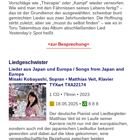
Vorschläge wie „Therapie“ oder „Kampf“ wieder verworfen.
Wie wird man mit den Fährnissen seines Lebens fertig? –
das ist der Grundtenor der ausgewählten, scheinbar bunt
gemischten Lieder aus zwei Jahrhunderten. Die Hoffnung
stirbt zuletzt, aber sie „musst du selbst finden“ – wie es in
Toru Takemitsus das Album abschließenden Lied
Yesterday’s Spot
heißt.
»zur Besprechung«
Liedgeschwister
Lieder aus Japan und Europa / Songs from Japan and
Europe
Misaki Kobayashi, Sopran • Matthias Veit, Klavier
TYXart TXA22174
1 CD • 79min • 2023
18.05.2025
•
8 8 8
Der deutsche Pianist und Liedbegleiter
Matthias Veit ist im Laufe seiner
Karriere nicht nur mit der europäischen,
sondern auch mit der japanischen Liedkultur bekannt
geworden und dabei auf die Idee gekommen, eine
verwandtschaftliche Beziehung zwischen beiden