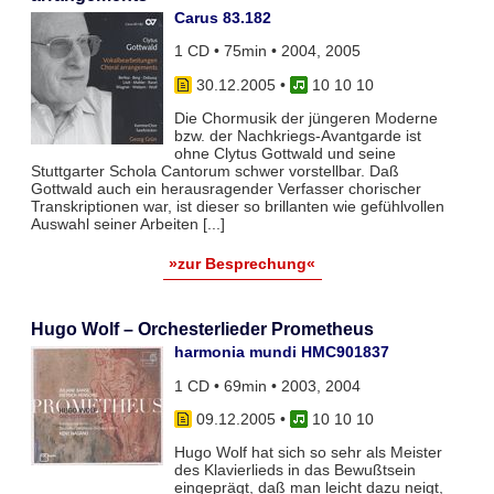
Carus 83.182
1 CD • 75min • 2004, 2005
30.12.2005
•
10 10 10
Die Chormusik der jüngeren Moderne
bzw. der Nachkriegs-Avantgarde ist
ohne Clytus Gottwald und seine
Stuttgarter Schola Cantorum schwer vorstellbar. Daß
Gottwald auch ein herausragender Verfasser chorischer
Transkriptionen war, ist dieser so brillanten wie gefühlvollen
Auswahl seiner Arbeiten [...]
»zur Besprechung«
Hugo Wolf – Orchesterlieder Prometheus
harmonia mundi HMC901837
1 CD • 69min • 2003, 2004
09.12.2005
•
10 10 10
Hugo Wolf hat sich so sehr als Meister
des Klavierlieds in das Bewußtsein
eingeprägt, daß man leicht dazu neigt,