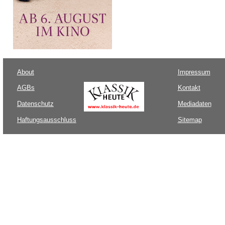
About
Impressum
AGBs
Kontakt
Datenschutz
Mediadaten
Haftungsausschluss
Sitemap