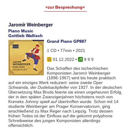
»zur Besprechung«
Jaromír Weinberger
Piano Music
Gottlieb Wallisch
Grand Piano GP887
1 CD • 77min • 2021
01.12.2022
•
9 9 9
Das Schaffen des tschechischen
Komponisten Jaromír Weinberger
(1896-1967) wird bis heute praktisch
auf ein einziges Werk reduziert: seine zweite Oper
Schwanda, der Dudelsackpfeifer
von 1927. In der deutschen
Übersetzung Max Brods feierte sie einen ungeheuren Erfolg,
der in den späten Zwanzigerjahren höchstens noch von
Kreneks
Johnny spielt auf
übertroffen wurde. Schon mit 14
studierte Weinberger am Prager Konservatorium, ging
anschließend zu Max Reger nach Leipzig. Trotz dessen
frühen Todes ist der Einfluss auf die gekonnt polyphone
Schreibweise des jungen Komponisten allerdings
offensichtlich.