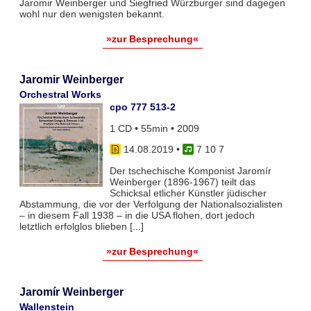
Jaromir Weinberger und Siegfried Würzburger sind dagegen
wohl nur den wenigsten bekannt.
»zur Besprechung«
Jaromir Weinberger
Orchestral Works
cpo 777 513-2
1 CD • 55min • 2009
14.08.2019
•
7 10 7
Der tschechische Komponist Jaromír
Weinberger (1896-1967) teilt das
Schicksal etlicher Künstler jüdischer
Abstammung, die vor der Verfolgung der Nationalsozialisten
– in diesem Fall 1938 – in die USA flohen, dort jedoch
letztlich erfolglos blieben [...]
»zur Besprechung«
Jaromír Weinberger
Wallenstein