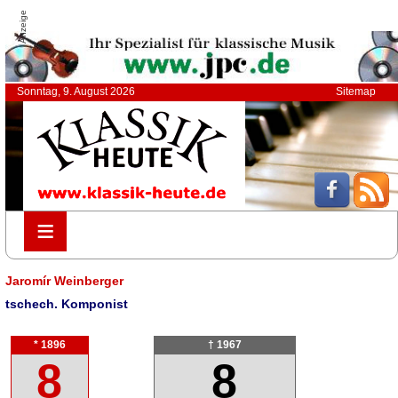
Anzeige
Sonntag, 9. August 2026
Sitemap
≡
≡
Jaromír Weinberger
tschech. Komponist
* 1896
† 1967
8
8