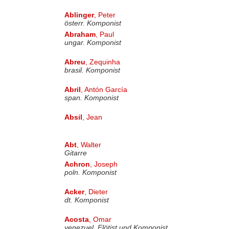
Ablinger
, Peter
österr. Komponist
Abraham
, Paul
ungar. Komponist
Abreu
, Zequinha
brasil. Komponist
Abril
, Antón García
span. Komponist
Absil
, Jean
Abt
, Walter
Gitarre
Achron
, Joseph
poln. Komponist
Acker
, Dieter
dt. Komponist
Acosta
, Omar
venezuel. Flötist und Komponist