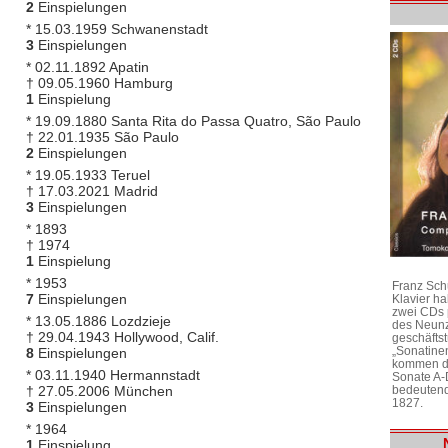
2
Einspielungen
* 15.03.1959 Schwanenstadt
3
Einspielungen
* 02.11.1892 Apatin
† 09.05.1960 Hamburg
1
Einspielung
* 19.09.1880 Santa Rita do Passa Quatro, São Paulo
† 22.01.1935 São Paulo
2
Einspielungen
* 19.05.1933 Teruel
† 17.03.2021 Madrid
3
Einspielungen
* 1893
† 1974
1
Einspielung
* 1953
Franz Sch
7
Einspielungen
Klavier h
zwei CDs 
* 13.05.1886 Lozdzieje
des Neunz
† 29.04.1943 Hollywood, Calif.
geschäftst
„Sonatine
8
Einspielungen
kommen di
* 03.11.1940 Hermannstadt
Sonate A-
† 27.05.2006 München
bedeutend
1827.
3
Einspielungen
* 1964
1
Einspielung