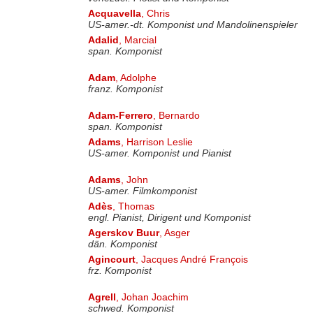
Acquavella
, Chris
US-amer.-dt. Komponist und Mandolinenspieler
Adalid
, Marcial
span. Komponist
Adam
, Adolphe
franz. Komponist
Adam-Ferrero
, Bernardo
span. Komponist
Adams
, Harrison Leslie
US-amer. Komponist und Pianist
Adams
, John
US-amer. Filmkomponist
Adès
, Thomas
engl. Pianist, Dirigent und Komponist
Agerskov Buur
, Asger
dän. Komponist
Agincourt
, Jacques André François
frz. Komponist
Agrell
, Johan Joachim
schwed. Komponist