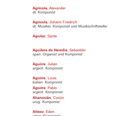
Agricola
, Alexander
dt. Komponist
Agricola
, Johann Friedrich
dt. Musiker, Komponist und Musikschriftsteller
Aguilar
, Sante
Aguilera de Heredia
, Sebastián
span. Organist und Komponist
Aguirre
, Julián
argent. Komponist
Aguirre
, Louis
kuban. Komponist
Aguirre
, Pablo
argent. Komponist
Aharonián
, Coriún
urug. Komponist
Ahbez
, Eden
amer. Komponist