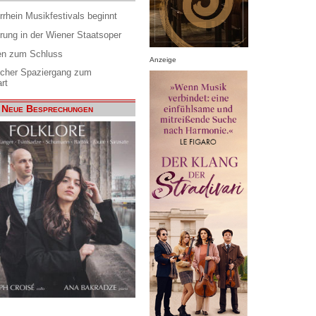
rrhein Musikfestivals beginnt
rung in der Wiener Staatsoper
en zum Schluss
Anzeige
scher Spaziergang zum
rt
Neue Besprechungen