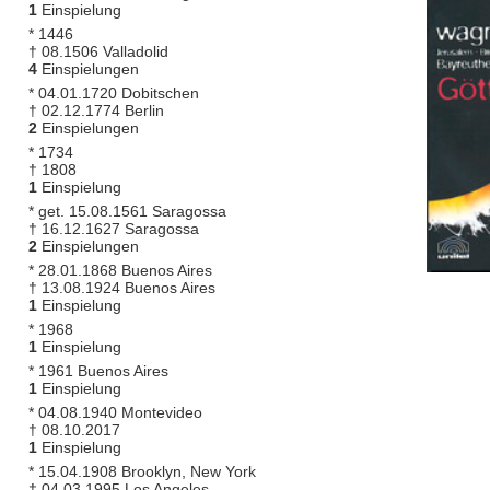
1
Einspielung
* 1446
† 08.1506 Valladolid
4
Einspielungen
* 04.01.1720 Dobitschen
† 02.12.1774 Berlin
2
Einspielungen
* 1734
† 1808
1
Einspielung
* get. 15.08.1561 Saragossa
† 16.12.1627 Saragossa
2
Einspielungen
* 28.01.1868 Buenos Aires
† 13.08.1924 Buenos Aires
1
Einspielung
* 1968
1
Einspielung
* 1961 Buenos Aires
1
Einspielung
* 04.08.1940 Montevideo
† 08.10.2017
1
Einspielung
* 15.04.1908 Brooklyn, New York
† 04.03.1995 Los Angeles