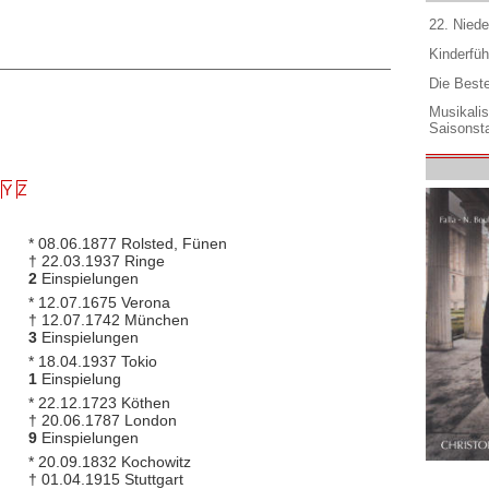
22. Niede
Kinderfüh
Die Best
Musikali
Saisonsta
Y
Z
* 08.06.1877 Rolsted, Fünen
† 22.03.1937 Ringe
2
Einspielungen
* 12.07.1675 Verona
† 12.07.1742 München
3
Einspielungen
* 18.04.1937 Tokio
1
Einspielung
* 22.12.1723 Köthen
† 20.06.1787 London
9
Einspielungen
* 20.09.1832 Kochowitz
† 01.04.1915 Stuttgart