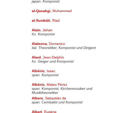
japan. Komponist
al-Qasabgi
, Muhammed
al-Sumbáti
, Riad
Alain
, Jehan
frz. Komponist
Alaleona
, Domenico
ital. Theoretiker, Komponist und Dirigent
Alard
, Jean-Delphin
frz. Geiger und Komponist
Albéniz
, Isaac
span. Komponist
Albéniz
, Mateo Pérez
span. Komponist, Kirchenmusiker und
Musiktheoretiker
Albero
, Sebastián de
span. Cembalist und Komponist
Albert
, Eugène