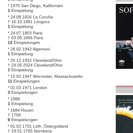
* 1975 San Diego, Kalifornien
1
Einspielung
* 24.08.1826 La Coruña
† 16.10.1881 Lóngora
1
Einspielung
* 24.07.1803 Paris
† 03.05.1856 Paris
12
Einspielungen
* 28.02.1942 Algemesí
1
Einspielung
* 20.12.1932 Cleveland/Ohio
† 24.05.2024 Cleveland/Ohio
1
Einspielung
* 15.02.1947 Worcester, Massachusetts
11
Einspielungen
* 01.03.1971 London
3
Einspielungen
* 1988
1
Einspielung
* 1684 Rouen
† 1758
6
Einspielungen
* 01.02.1701 Löth, Östergotland
† 19.01.1765 Nürnberg