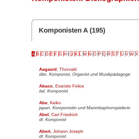
Komponisten A (195)
A
B
C
D
E
F
G
H
I
J
K
L
M
N
O
P
Q
R
S
T
U
V
W
X
Aagaard
, Thorvald
dän. Komponist, Organist und Musikpädagoge
Abaco
, Evaristo Felice
ital. Komponist
Abe
, Keiko
japan. Komponistin und Marimbaphonspielerin
Abel
, Carl Friedrich
dt. Komponist
Abert
, Johann Joseph
dt. Komponist