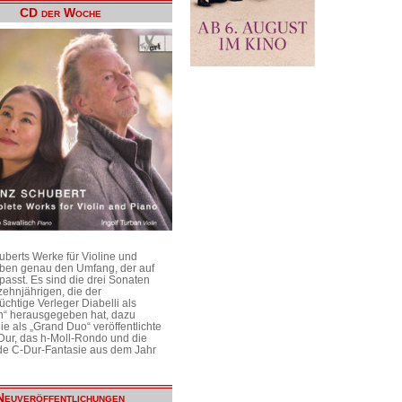
CD der Woche
uberts Werke für Violine und
aben genau den Umfang, der auf
passt. Es sind die drei Sonaten
ehnjährigen, die der
üchtige Verleger Diabelli als
n“ herausgegeben hat, dazu
e als „Grand Duo“ veröffentlichte
Dur, das h-Moll-Rondo und die
e C-Dur-Fantasie aus dem Jahr
Neuveröffentlichungen