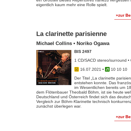
eigentlich kaum mehr eine Rolle spielt.
»zur B
La clarinette parisienne
Michael Collins • Noriko Ogawa
BIS 2497
1 CD/SACD stereo/surround • 
16.07.2021
•
10 10 10
Der Titel „La clarinette parisie
entstehen konnte. Das französ
im Wesentlichen bereits um 184
dem Flötenbauer Theobald Böhm, ist sie heute weltw
Deutschland und Österreich findet sich das deutsc
Vergleich zur Böhm-Klarinette technisch konkurren
zunächst überlegen war.
»zur B