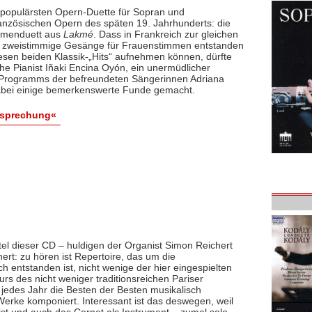
populärsten Opern-Duette für Sopran und
zösischen Opern des späten 19. Jahrhunderts: die
umenduett aus
Lakmé
. Dass in Frankreich zur gleichen
te zweistimmige Gesänge für Frauenstimmen entstanden
iesen beiden Klassik-„Hits“ aufnehmen können, dürfte
he Pianist Iñaki Encina Oyón, ein unermüdlicher
 Programms der befreundeten Sängerinnen Adriana
abei einige bemerkenswerte Funde gemacht.
esprechung«
tel dieser CD – huldigen der Organist Simon Reichert
hert: zu hören ist Repertoire, das um die
 entstanden ist, nicht wenige der hier eingespielten
rs des nicht weniger traditionsreichen Pariser
jedes Jahr die Besten der Besten musikalisch
erke komponiert. Interessant ist das deswegen, weil
ist und auch das Cornet als Instrument – zumal solo –