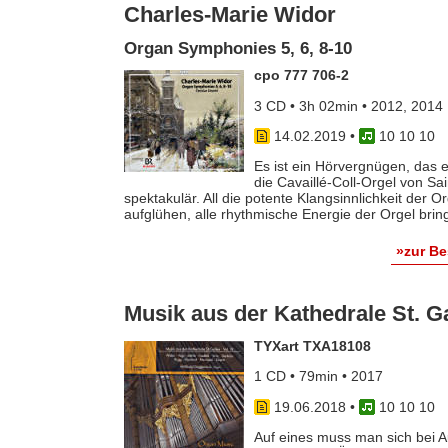
Charles-Marie Widor
Organ Symphonies 5, 6, 8-10
cpo 777 706-2
3 CD • 3h 02min • 2012, 2014
14.02.2019
•
10 10 10
Es ist ein Hörvergnügen, das e
die Cavaillé-Coll-Orgel von Sa
spektakulär. All die potente Klangsinnlichkeit der O
aufglühen, alle rhythmische Energie der Orgel brin
»zur B
Musik aus der Kathedrale St. Ga
TYXart TXA18108
1 CD • 79min • 2017
19.06.2018
•
10 10 10
Auf eines muss man sich bei 