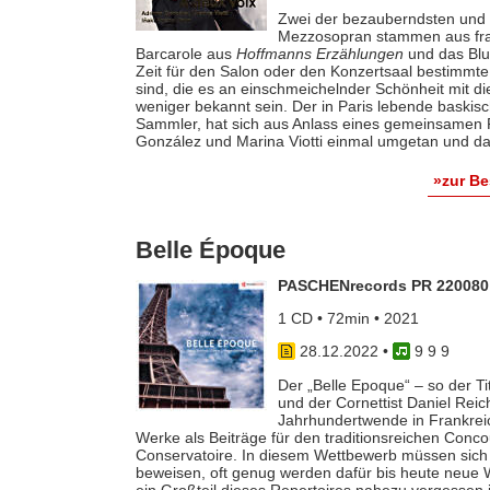
Zwei der bezauberndsten und 
Mezzosopran stammen aus fran
Barcarole aus
Hoffmanns Erzählungen
und das Bl
Zeit für den Salon oder den Konzertsaal bestimm
sind, die es an einschmeichelnder Schönheit mit d
weniger bekannt sein. Der in Paris lebende baskisc
Sammler, hat sich aus Anlass eines gemeinsamen
González und Marina Viotti einmal umgetan und d
»zur B
Belle Époque
PASCHENrecords PR 220080
1 CD • 72min • 2021
28.12.2022
•
9 9 9
Der „Belle Epoque“ – so der Ti
und der Cornettist Daniel Reic
Jahrhundertwende in Frankreich
Werke als Beiträge für den traditionsreichen Concou
Conservatoire. In diesem Wettbewerb müssen sich 
beweisen, oft genug werden dafür bis heute neue W
ein Großteil dieses Repertoires nahezu vergessen 