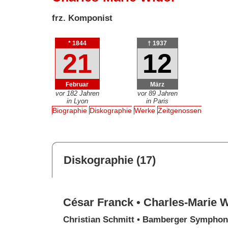
frz. Komponist
* 1844
† 1937
21
12
Februar
März
vor 182 Jahren
vor 89 Jahren
in Lyon
in Paris
Biographie
Diskographie
Werke
Zeitgenossen
Diskographie (17)
César Franck • Charles-Marie 
Christian Schmitt • Bamberger Symphoni