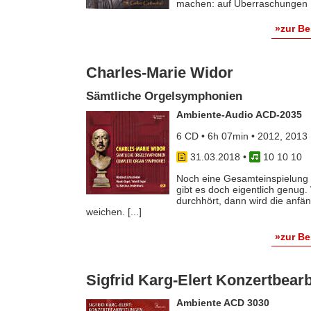
machen: auf Überraschungen [.
»zur B
Charles-Marie Widor
Sämtliche Orgelsymphonien
Ambiente-Audio ACD-2035
6 CD • 6h 07min • 2012, 2013
31.03.2018
•
10 10 10
Noch eine Gesamteinspielung 
gibt es doch eigentlich gen
durchhört, dann wird die anfä
weichen. [...]
»zur B
Sigfrid Karg-Elert Konzertbea
Ambiente ACD 3030