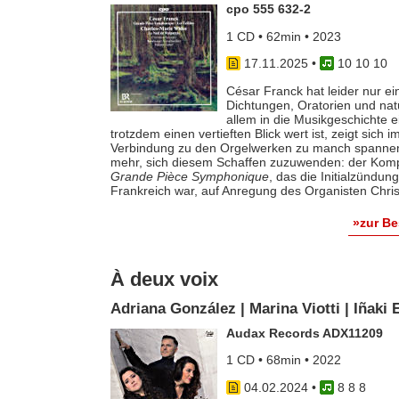
cpo 555 632-2
1 CD • 62min • 2023
17.11.2025
•
10 10 10
César Franck hat leider nur 
Dichtungen, Oratorien und nat
allem in die Musikgeschichte 
trotzdem einen vertieften Blick wert ist, zeigt sich i
Verbindung zu den Orgelwerken zu manch spannender
mehr, sich diesem Schaffen zuzuwenden: der Kom
Grande Pièce Symphonique
, das die Initialzündu
Frankreich war, auf Anregung des Organisten Christ
»zur B
À deux voix
Adriana González | Marina Viotti | Iñaki
Audax Records ADX11209
1 CD • 68min • 2022
04.02.2024
•
8 8 8