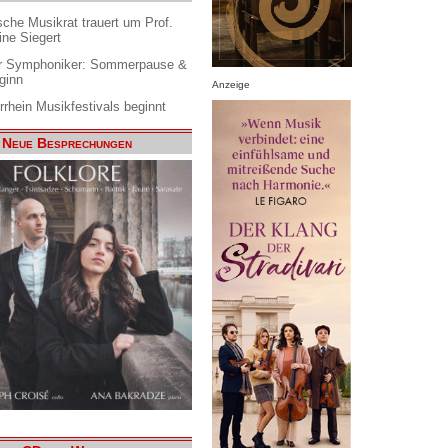
che Musikrat trauert um Prof.
ine Siegert
 Symphoniker: Sommerpause &
ginn
Anzeige
rrhein Musikfestivals beginnt
Neue Besprechungen