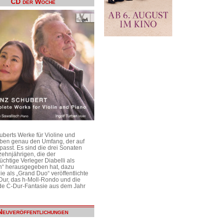
CD der Woche
uberts Werke für Violine und
aben genau den Umfang, der auf
passt. Es sind die drei Sonaten
ehnjährigen, die der
üchtige Verleger Diabelli als
n“ herausgegeben hat, dazu
e als „Grand Duo“ veröffentlichte
Dur, das h-Moll-Rondo und die
e C-Dur-Fantasie aus dem Jahr
Neuveröffentlichungen