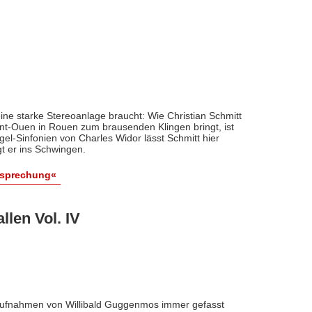
ine starke Stereoanlage braucht: Wie Christian Schmitt
int-Ouen in Rouen zum brausenden Klingen bringt, ist
rgel-Sinfonien von Charles Widor lässt Schmitt hier
gt er ins Schwingen.
esprechung«
llen Vol. IV
Aufnahmen von Willibald Guggenmos immer gefasst