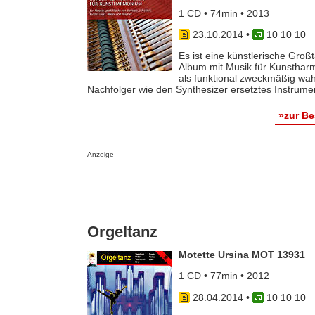
1 CD • 74min • 2013
23.10.2014
•
10 10 10
Es ist eine künstlerische Groß
Album mit Musik für Kunstharm
als funktional zweckmäßig wa
Nachfolger wie den Synthesizer ersetztes Instrument
»zur B
Anzeige
Orgeltanz
Motette Ursina MOT 13931
1 CD • 77min • 2012
28.04.2014
•
10 10 10