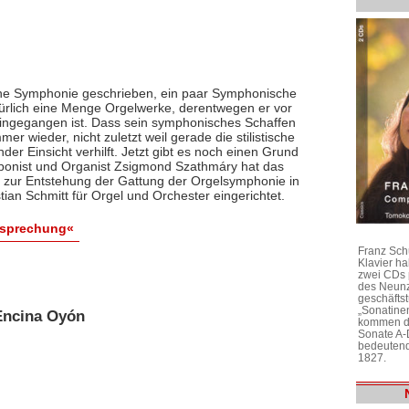
eine Symphonie geschrieben, ein paar Symphonische
ürlich eine Menge Orgelwerke, derentwegen er vor
eingegangen ist. Dass sein symphonisches Schaffen
mmer wieder, nicht zuletzt weil gerade die stilistische
 Einsicht verhilft. Jetzt gibt es noch einen Grund
ponist und Organist Zsigmond Szathmáry hat das
ng zur Entstehung der Gattung der Orgelsymphonie in
ian Schmitt für Orgel und Orchester eingerichtet.
esprechung«
Franz Sch
Klavier h
zwei CDs 
des Neunz
geschäftst
„Sonatine
 Encina Oyón
kommen di
Sonate A-
bedeutend
1827.