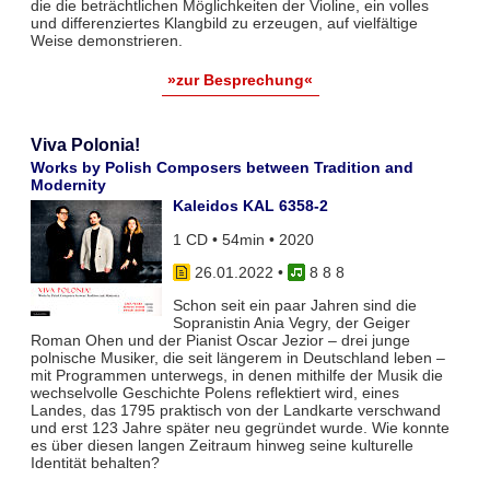
die die beträchtlichen Möglichkeiten der Violine, ein volles
und differenziertes Klangbild zu erzeugen, auf vielfältige
Weise demonstrieren.
»zur Besprechung«
Viva Polonia!
Works by Polish Composers between Tradition and
Modernity
Kaleidos KAL 6358-2
1 CD • 54min • 2020
26.01.2022
•
8 8 8
Schon seit ein paar Jahren sind die
Sopranistin Ania Vegry, der Geiger
Roman Ohen und der Pianist Oscar Jezior – drei junge
polnische Musiker, die seit längerem in Deutschland leben –
mit Programmen unterwegs, in denen mithilfe der Musik die
wechselvolle Geschichte Polens reflektiert wird, eines
Landes, das 1795 praktisch von der Landkarte verschwand
und erst 123 Jahre später neu gegründet wurde. Wie konnte
es über diesen langen Zeitraum hinweg seine kulturelle
Identität behalten?