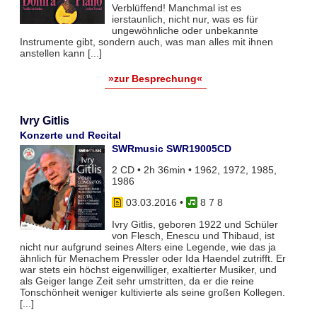
Verblüffend! Manchmal ist es
ierstaunlich, nicht nur, was es für
ungewöhnliche oder unbekannte
Instrumente gibt, sondern auch, was man alles mit ihnen
anstellen kann [...]
»zur Besprechung«
Ivry Gitlis
Konzerte und Recital
SWRmusic SWR19005CD
2 CD • 2h 36min • 1962, 1972, 1985,
1986
03.03.2016
•
8 7 8
Ivry Gitlis, geboren 1922 und Schüler
von Flesch, Enescu und Thibaud, ist
nicht nur aufgrund seines Alters eine Legende, wie das ja
ähnlich für Menachem Pressler oder Ida Haendel zutrifft. Er
war stets ein höchst eigenwilliger, exaltierter Musiker, und
als Geiger lange Zeit sehr umstritten, da er die reine
Tonschönheit weniger kultivierte als seine großen Kollegen.
[...]