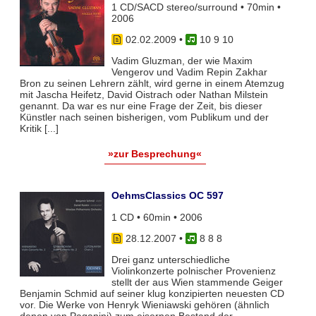
1 CD/SACD stereo/surround • 70min •
2006
02.02.2009
•
10 9 10
Vadim Gluzman, der wie Maxim
Vengerov und Vadim Repin Zakhar
Bron zu seinen Lehrern zählt, wird gerne in einem Atemzug
mit Jascha Heifetz, David Oistrach oder Nathan Milstein
genannt. Da war es nur eine Frage der Zeit, bis dieser
Künstler nach seinen bisherigen, vom Publikum und der
Kritik [...]
»zur Besprechung«
OehmsClassics OC 597
1 CD • 60min • 2006
28.12.2007
•
8 8 8
Drei ganz unterschiedliche
Violinkonzerte polnischer Provenienz
stellt der aus Wien stammende Geiger
Benjamin Schmid auf seiner klug konzipierten neuesten CD
vor. Die Werke von Henryk Wieniawski gehören (ähnlich