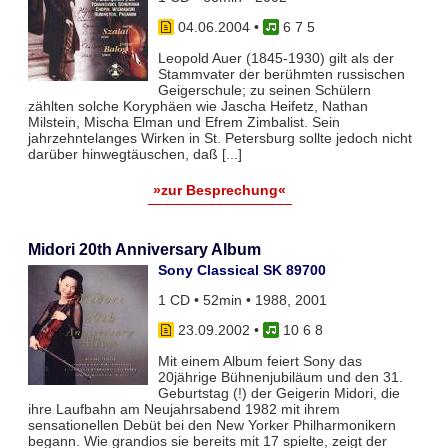
04.06.2004
•
6 7 5
Leopold Auer (1845-1930) gilt als der
Stammvater der berühmten russischen
Geigerschule; zu seinen Schülern
zählten solche Koryphäen wie Jascha Heifetz, Nathan
Milstein, Mischa Elman und Efrem Zimbalist. Sein
jahrzehntelanges Wirken in St. Petersburg sollte jedoch nicht
darüber hinwegtäuschen, daß [...]
»zur Besprechung«
Midori 20th Anniversary Album
Sony Classical SK 89700
1 CD • 52min • 1988, 2001
23.09.2002
•
10 6 8
Mit einem Album feiert Sony das
20jährige Bühnenjubiläum und den 31.
Geburtstag (!) der Geigerin Midori, die
ihre Laufbahn am Neujahrsabend 1982 mit ihrem
sensationellen Debüt bei den New Yorker Philharmonikern
begann. Wie grandios sie bereits mit 17 spielte, zeigt der