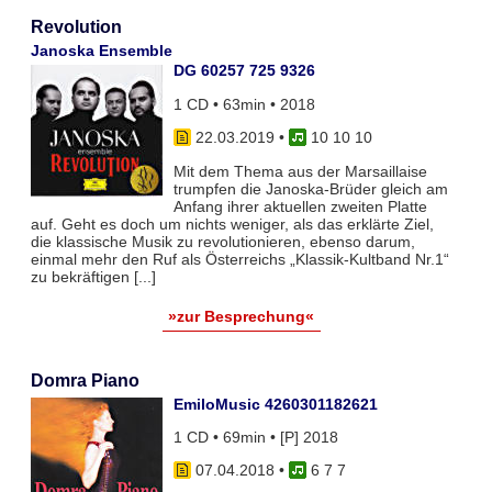
Revolution
Janoska Ensemble
DG 60257 725 9326
1 CD • 63min • 2018
22.03.2019
•
10 10 10
Mit dem Thema aus der Marsaillaise
trumpfen die Janoska-Brüder gleich am
Anfang ihrer aktuellen zweiten Platte
auf. Geht es doch um nichts weniger, als das erklärte Ziel,
die klassische Musik zu revolutionieren, ebenso darum,
einmal mehr den Ruf als Österreichs „Klassik-Kultband Nr.1“
zu bekräftigen [...]
»zur Besprechung«
Domra Piano
EmiloMusic 4260301182621
1 CD • 69min • [P] 2018
07.04.2018
•
6 7 7