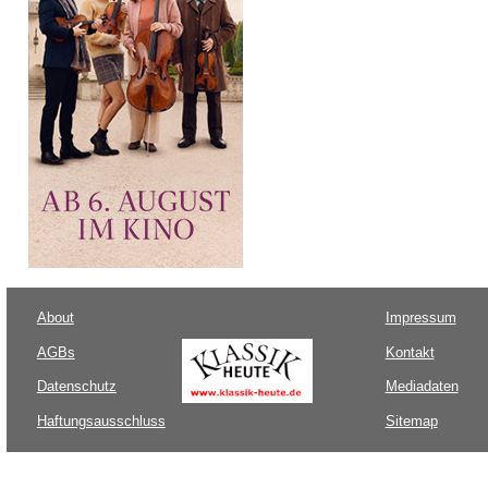
About
Impressum
AGBs
Kontakt
Datenschutz
Mediadaten
Haftungsausschluss
Sitemap