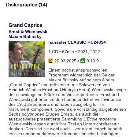
Diskographie (14)
Grand Caprice
Ernst & Wieniawski
Maxim Brilinsky
hänssler CLASSIC HC24054
1 CD • 67min • 2021, 2022
20.03.2025
•
9 10 9
Einem höchst anspruchsvollen
Programm widmet sich der Geiger
Maxim Brilinsky auf seinem Album
„Grand Caprice‟ und präsentiert mit Solowerken von
Heinrich Wilhelm Ernst und Henryk (Henri) Wieniawski einige
der schwierigsten Stücke des Violinrepertoires. Ernst und
Wieniawski gehörten zu den bedeutendsten Violinvirtuosen
des 19. Jahrhunderts und haben ausgiebig für ihr
Instrument komponiert. Sowohl die vollständig dargebotenen
Sechs polyphonen Etüden
Ernsts, als auch die
auszugsweise präsentierte Sammlung
L'Ecole moderne
Wieniawskis lassen durch ihre Titel an Unterrichtsliteratur
denken. Das sind sie wohl auch – vor allem jedoch handelt
es sich um bemerkenswerte kompositorische Leistungen,