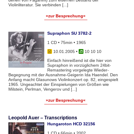
denen von Paganini) zum eisernen Bestand der
Violinliteratur. Sie verbinden [...]
»zur Besprechung«
Supraphon SU 3782-2
1 CD • 75min • 1965
10.01.2005
•
10 10 10
Einfach hinreißend ist die hier von
Supraphon in vorzüglichem 24bit-
Remastering vorgelegte Wieder-
Begegnung mit der Ausnahme-Geigerin Ida Haendel. Den
Anfang macht Glasunows Violinkonzert op. 82, eingespielt
1965. Ungeachtet der Einspielungen von Größen wie
Milstein, Perlman, Vengerov und [...]
»zur Besprechung«
Leopold Auer – Transcriptions
Hungaroton HCD 32156
1 CD • 66min • 2002