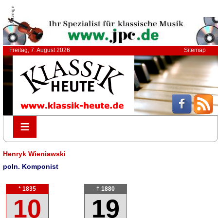
Anzeige
Freitag, 7. August 2026
Sitemap
≡
≡
Henryk Wieniawski
poln. Komponist
* 1835
† 1880
10
19