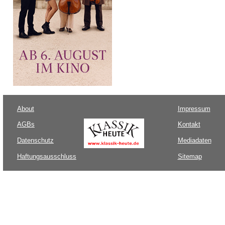
About
Impressum
AGBs
Kontakt
Datenschutz
Mediadaten
Haftungsausschluss
Sitemap