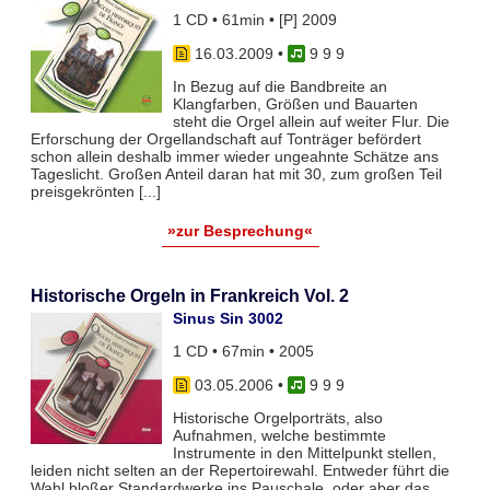
1 CD • 61min • [P] 2009
16.03.2009
•
9 9 9
In Bezug auf die Bandbreite an
Klangfarben, Größen und Bauarten
steht die Orgel allein auf weiter Flur. Die
Erforschung der Orgellandschaft auf Tonträger befördert
schon allein deshalb immer wieder ungeahnte Schätze ans
Tageslicht. Großen Anteil daran hat mit 30, zum großen Teil
preisgekrönten [...]
»zur Besprechung«
Historische Orgeln in Frankreich Vol. 2
Sinus Sin 3002
1 CD • 67min • 2005
03.05.2006
•
9 9 9
Historische Orgelporträts, also
Aufnahmen, welche bestimmte
Instrumente in den Mittelpunkt stellen,
leiden nicht selten an der Repertoirewahl. Entweder führt die
Wahl bloßer Standardwerke ins Pauschale, oder aber das