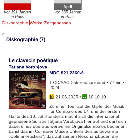
April
vor 391 Jahren
vor 335 Jahren
in Paris
in Paris
Diskographie
Werke
Zeitgenossen
Diskographie (7)
Le clavecin poétique
Tatjana Vorobjova
MDG 921 2360-6
1 CD/SACD stereo/surround • 77min •
2024
21.06.2025
•
10 10 10
Zu einer Tour auf die Gipfel der Musik
für Cembalo des 17. und der ersten
Hälfte des 18. Jahrhunderts macht sich die international
gepriesene Solistin Tatjana Vorobjova hier auf und darf sich
dabei eines überaus wertvollen Originalcembalos bedienen:
Es ist das im Colmarer Musée Unterlinden aufbewahrte
„Colmar-Ruckers“, das auf sei­nem Resonanzboden die