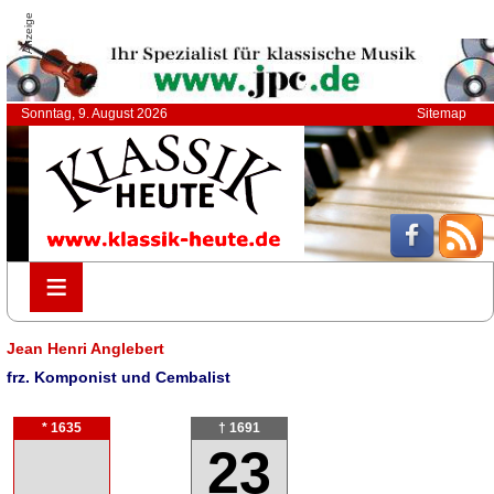
Anzeige
Sonntag, 9. August 2026
Sitemap
≡
≡
Jean Henri Anglebert
frz. Komponist und Cembalist
* 1635
† 1691
23