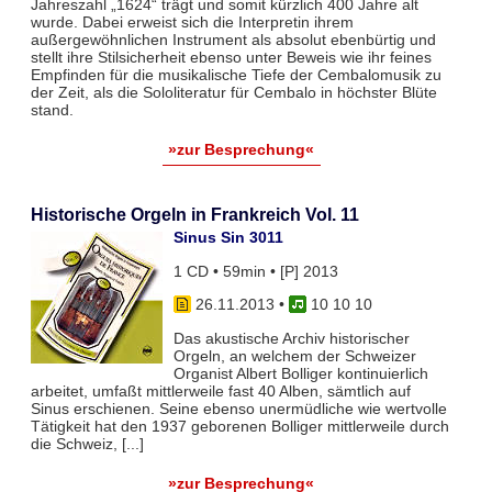
Jahreszahl „1624“ trägt und somit kürzlich 400 Jahre alt
wur­de. Dabei erweist sich die Interpretin ihrem
außergewöhn­lichen Instru­ment als absolut ebenbürtig und
stellt ihre Stilsicherheit ebenso unter Beweis wie ihr feines
Empfin­den für die musikalische Tiefe der Cembalomusik zu
der Zeit, als die Sololite­ratur für Cemba­lo in höchster Blüte
stand.
»zur Besprechung«
Historische Orgeln in Frankreich Vol. 11
Sinus Sin 3011
1 CD • 59min • [P] 2013
26.11.2013
•
10 10 10
Das akustische Archiv historischer
Orgeln, an welchem der Schweizer
Organist Albert Bolliger kontinuierlich
arbeitet, umfaßt mittlerweile fast 40 Alben, sämtlich auf
Sinus erschienen. Seine ebenso unermüdliche wie wertvolle
Tätigkeit hat den 1937 geborenen Bolliger mittlerweile durch
die Schweiz, [...]
»zur Besprechung«