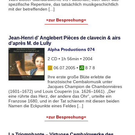
spezifische Repertoire, das tatsächlich musikgeschichtlich
mit der betreffenden [...]
»zur Besprechung«
Jean-Henri d' Anglebert Pièces de clavecin & airs
d'après M. de Lully
Alpha Productions 074
2 CD • 1h 56min • 2004
06.07.2005
•
8 7 8
Ihre erste große Blüte erlebte die
französische Cembalomusik unter
Jacques Champion de Chambonnières
(1601–1672) und Louis Couperin (ca. 1626–1661). „Der
eine rührte das Herz, der andere das Ohr“, urteilte ein
Franzose 1680, und in der Tat schienen mit diesen beiden
Namen die Eckpunkte eines Feldes [...]
»zur Besprechung«
La Triomphante – Virtuose Cembalowerke des