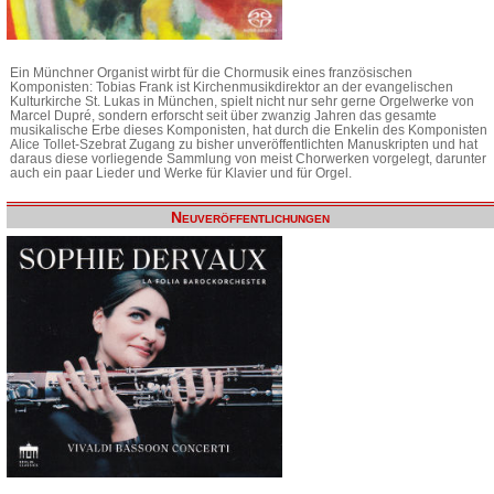
Ein Münchner Organist wirbt für die Chormusik eines französischen
Komponisten: Tobias Frank ist Kirchenmusikdirektor an der evangelischen
Kulturkirche St. Lukas in München, spielt nicht nur sehr gerne Orgelwerke von
Marcel Dupré, sondern erforscht seit über zwanzig Jahren das gesamte
musikalische Erbe dieses Komponisten, hat durch die Enkelin des Komponisten
Alice Tollet-Szebrat Zugang zu bisher unveröffentlichten Manuskripten und hat
daraus diese vorliegende Sammlung von meist Chorwerken vorgelegt, darunter
auch ein paar Lieder und Werke für Klavier und für Orgel.
Neuveröffentlichungen