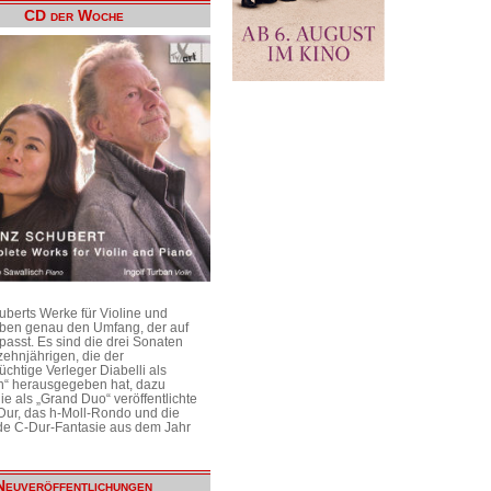
CD der Woche
uberts Werke für Violine und
aben genau den Umfang, der auf
passt. Es sind die drei Sonaten
ehnjährigen, die der
üchtige Verleger Diabelli als
n“ herausgegeben hat, dazu
e als „Grand Duo“ veröffentlichte
Dur, das h-Moll-Rondo und die
e C-Dur-Fantasie aus dem Jahr
Neuveröffentlichungen