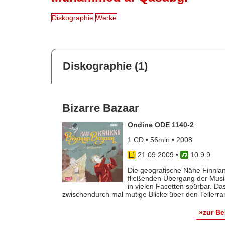
Diskographie
Werke
Diskographie (1)
Bizarre Bazaar
Ondine ODE 1140-2
1 CD • 56min • 2008
21.09.2009
•
10 9 9
Die geografische Nähe Finnlan
fließenden Übergang der Musikk
in vielen Facetten spürbar. Da
zwischendurch mal mutige Blicke über den Tellerrand 
»zur B