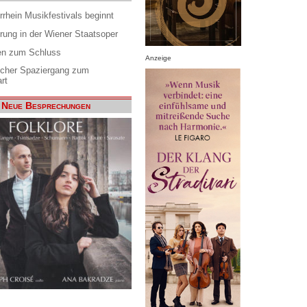
rrhein Musikfestivals beginnt
rung in der Wiener Staatsoper
en zum Schluss
Anzeige
scher Spaziergang zum
rt
Neue Besprechungen