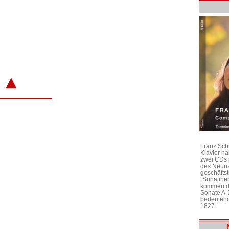
▲
Franz Sch
Klavier h
zwei CDs 
des Neunz
geschäftst
„Sonatine
kommen di
Sonate A-
bedeutend
1827.