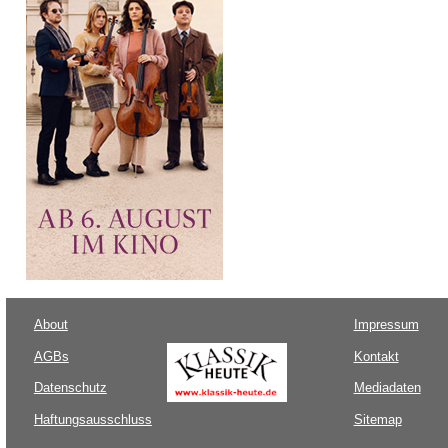
About
Impressum
AGBs
Kontakt
Datenschutz
Mediadaten
Haftungsausschluss
Sitemap